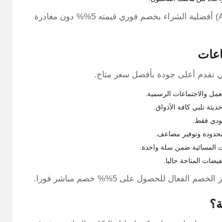
لماذا تتكبدين هذه الخسائر الخفية بينما يمنحك كود (A14) أفضلية الشراء بخصم فوري قيمته 5%% دون مغادرة
اعات
لتي تقدم أعلى جودة بأفضل سعر متاح.
لعمل والاجتماعات الرسمية.
ديثة تلبي كافة الأذواق.
حدودة وتوفير مضاعف.
ت المسائية ضمن سلة واحدة.
يضات المتاحة حاليا.
عال للحصول على 5%% خصم مباشر فورا.
ة؟