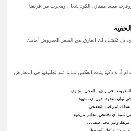
طلب بقيمة 300 ريال سعودي ووفرت مبلغا ممتازا. الكود شغال ومجرب من فريقنا
لخفية
، بل تكشف لك الفارق بين السعر المعروض أمامك
دام أداة ذكية يثبت العكس تماما عند تطبيقها في المعارض
 المعروضة في واجهة المحل التجاري.
في ثوان معدودة دون أي مجهود.
بشكل كبير قبل التخفيض.
 من قيمة أي تخفيض ميداني مزعوم.
مرهقا وغير مجد اقتصاديا.
واحدة من هاتفك المحمول.