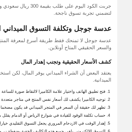
جربت الكود اليوم على 
لتضمني تجربة تسوق ناجحة.
عدسة جوجل وتكلفة التسوق الميداني ا
عدسة جوجل لا تمنحك فقط طريقة أسرع لمعرفة المنتج
والسعر الحقيقي المتاح أونلاين.
كشف الأسعار الحقيقية وتجنب إهدار المال
يعتقد البعض أن الشراء الميداني يوفر المال، لكن استخ
الميدانية.
فتح تطبيق الهاتف واختيار علامة الكاميرا لالتقاط صورة للساعة
توجيه الكاميرا يكشف لك أسعار نفس المنتج في متاجر متعددة 
تظهر لك حقيقة أن السعر في المتجر الميداني قد يكون مضخما 
حساب تكلفة الوقود للقيادة في شوارع الرياض أو الدمام يقلل
إهدار الوقت في الازدحام المروري يجعل التسوق التقليدي خيارا 
التسوق الإلكتروني يلغي جميع هذه التكاليف الخفية بضغطة زر 