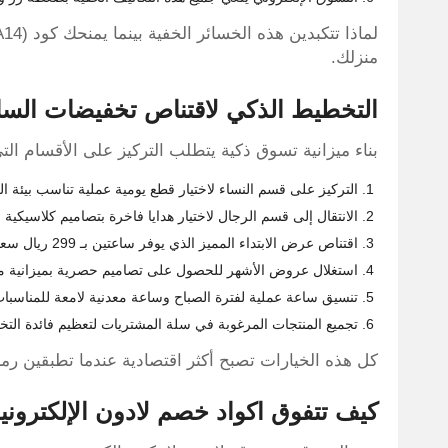
منزلك.
التخطيط الذكي لاقتناص تخفيضات الس
بناء ميزانية تسوق ذكية يتطلب التركيز على الأقسام ا
التركيز على قسم النساء لاختيار قطع يومية عملية تناسب بيئة ا
الانتقال إلى قسم الرجال لاختيار هدايا فاخرة بتصاميم كلاسيكية ح
اقتناص عرض الابتداء المميز الذي يوفر ساعتين بـ 299 ريال سعودي فقط.
استغلال عروض الأشهر للحصول على تصاميم حصرية بميزانية م
تنسيق ساعة عملية لفترة الصباح وساعة معدنية لامعة للمناسبا
تجميع المنتجات المرغوبة في سلة المشتريات لتعظيم فائدة التخف
كل هذه الخيارات تصبح أكثر اقتصادية عندما تطبقين رمز الخصم الف
كيف تتفوق اكواد خصم لادون الإلكتروني