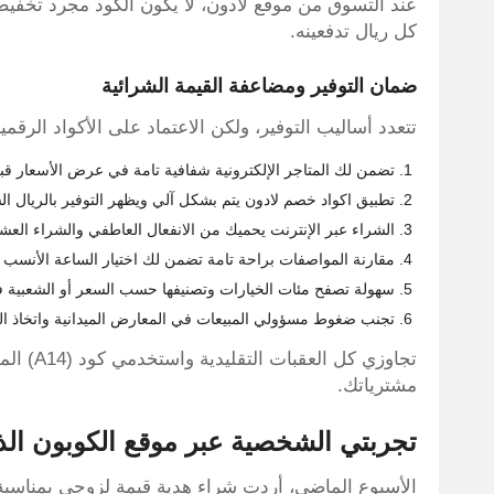
عند التسوق من موقع لادون، لا يكون الكود مجرد تخفيض 
كل ريال تدفعينه.
ضمان التوفير ومضاعفة القيمة الشرائية
تتعدد أساليب التوفير، ولكن الاعتماد على الأكواد الرقمي
تضمن لك المتاجر الإلكترونية شفافية تامة في عرض الأسعار قب
تطبيق اكواد خصم لادون يتم بشكل آلي ويظهر التوفير بالريال 
الشراء عبر الإنترنت يحميك من الانفعال العاطفي والشراء العشو
مقارنة المواصفات براحة تامة تضمن لك اختيار الساعة الأنسب ل
سهولة تصفح مئات الخيارات وتصنيفها حسب السعر أو الشعبية ف
تجنب ضغوط مسؤولي المبيعات في المعارض الميدانية واتخاذ القر
مشترياتك.
تجربتي الشخصية عبر موقع الكوبون ال
الأسبوع الماضي، أردت شراء هدية قيمة لزوجي بمناسبة 