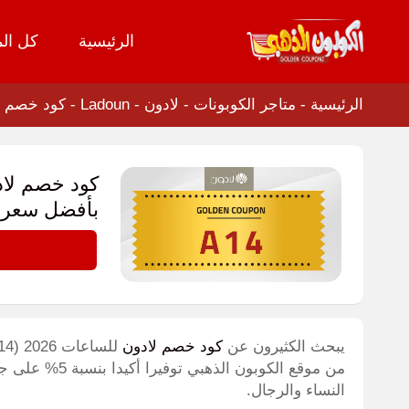
الرئيسية
كل الم
تخطي
إلى
المحتوى
الرئيسية
-
متاجر الكوبونات
-
لادون - Ladoun
-
كود خصم لادون للساعات 26
بأفضل سعر ا
A14
يبحث الكثيرون عن
كود خصم لادون
من موقع الكوبون
النساء والرجال.