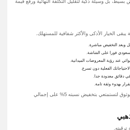
بسيط، بل وسيلة ذكية لتقليل التكلفة النهائية ورفع قيمة
ة يبقى الخيار الأذكى والأكثر شفافية للمستهلك.
ل وبعد التخفيض مباشرة.
السعودي فورا على الشاشة.
ائي عند رؤية المعروضات الميدانية.
احتياجاتك الفعلية دون تسرع.
ي دقائق معدودة جدا.
ار بهدوء وثقة تامة.
تجاوزي كل العقبات التقليدية واستخدمي كود (A14) الموثوق لتستمتعي بتخفيض نسبته 5% على إجمالي
ذهبي
ترقيته.