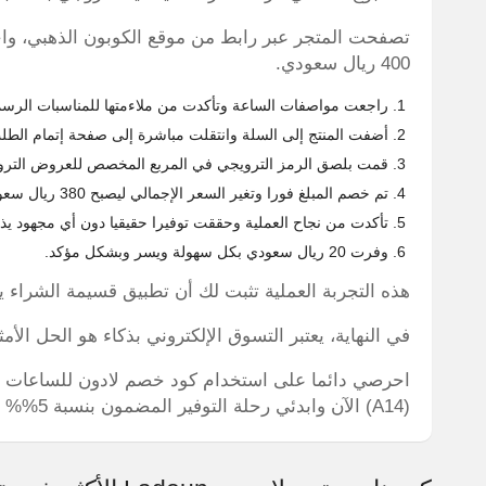
تصفحت المتجر عبر رابط من موقع الكوبون الذهبي، و
400 ريال سعودي.
راجعت مواصفات الساعة وتأكدت من ملاءمتها للمناسبات الرسمية
أضفت المنتج إلى السلة وانتقلت مباشرة إلى صفحة إتمام الطل
قمت بلصق الرمز الترويجي في المربع المخصص للعروض الترويج
تم خصم المبلغ فورا وتغير السعر الإجمالي ليصبح 380 ريال سعودي بشكل تلقائي وسريع.
تأكدت من نجاح العملية وحققت توفيرا حقيقيا دون أي مجهود يذ
وفرت 20 ريال سعودي بكل سهولة ويسر وبشكل مؤكد.
هذه التجربة العملية تثبت لك أن تطبيق قسيمة الشراء يمنحك 5%% تخفيض فعلي ب
في النهاية، يعتبر التسوق الإلكتروني بذكاء هو الحل الأمث
احرصي دائما على استخدام كود خصم لادون للساعات ل
(A14) الآن وابدئي رحلة التوفير المضمون بنسبة 5%% على كل طلباتك.