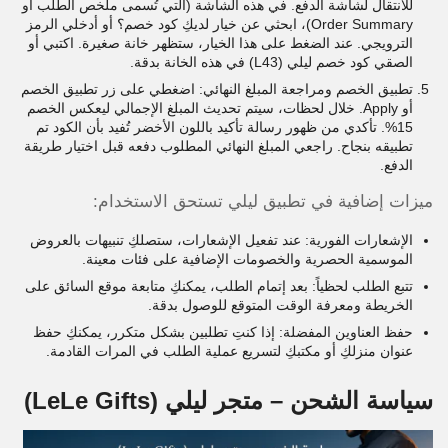
للانتقال لشاشة الدفع. في هذه الشاشة (التي تُسمى ملخص الطلب أو
Order Summary)، ابحثي عن خيار لديكِ كود خصم؟ أو أدخلي الرمز
الترويجي. عند الضغط على هذا الخيار، ستظهر خانة صغيرة. اكتبي أو
الصقي كود خصم ليلي (L43) في هذه الخانة بدقة.
تطبيق الخصم ومراجعة المبلغ النهائي: اضغطي على زر تطبيق الخصم
أو Apply. خلال لحظات، سيتم تحديث المبلغ الإجمالي ليعكس الخصم
15%. تأكدي من ظهور رسالة تأكيد باللون الأخضر تُفيد بأن الكود تم
تطبيقه بنجاح. راجعي المبلغ النهائي المطلوب دفعه قبل اختيار طريقة
الدفع.
ميزات إضافية في تطبيق ليلي تستحق الاستخدام:
الإشعارات الفورية: عند تفعيل الإشعارات، ستصلكِ تنبيهات بالعروض
الموسمية الحصرية والخصومات الإضافية على فئات معينة.
تتبع الطلب لحظياً: بعد إتمام الطلب، يمكنكِ متابعة موقع السائق على
الخريطة ومعرفة الوقت المتوقع للوصول بدقة.
حفظ العناوين المفضلة: إذا كنتِ تطلبين بشكل متكرر، يمكنكِ حفظ
عنوان منزلكِ أو مكتبكِ لتسريع عملية الطلب في المرات القادمة.
سياسة الشحن – متجر ليلي (LeLe Gifts)