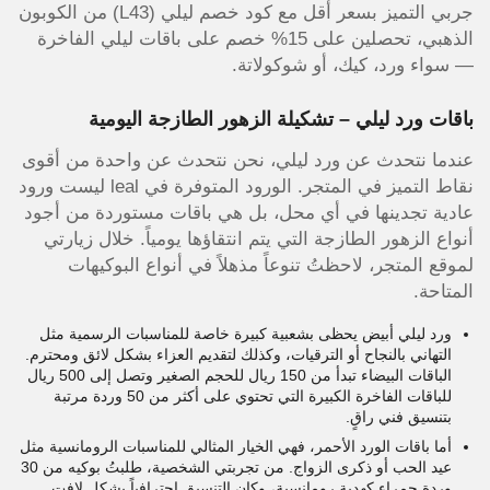
جربي التميز بسعر أقل مع كود خصم ليلي (L43) من الكوبون
الذهبي، تحصلين على 15% خصم على باقات ليلي الفاخرة
— سواء ورد، كيك، أو شوكولاتة.
باقات ورد ليلي – تشكيلة الزهور الطازجة اليومية
عندما نتحدث عن ورد ليلي، نحن نتحدث عن واحدة من أقوى
نقاط التميز في المتجر. الورود المتوفرة في leal ليست ورود
عادية تجدينها في أي محل، بل هي باقات مستوردة من أجود
أنواع الزهور الطازجة التي يتم انتقاؤها يومياً. خلال زيارتي
لموقع المتجر، لاحظتُ تنوعاً مذهلاً في أنواع البوكيهات
المتاحة.
ورد ليلي أبيض يحظى بشعبية كبيرة خاصة للمناسبات الرسمية مثل
التهاني بالنجاح أو الترقيات، وكذلك لتقديم العزاء بشكل لائق ومحترم.
الباقات البيضاء تبدأ من 150 ريال للحجم الصغير وتصل إلى 500 ريال
للباقات الفاخرة الكبيرة التي تحتوي على أكثر من 50 وردة مرتبة
بتنسيق فني راقٍ.
أما باقات الورد الأحمر، فهي الخيار المثالي للمناسبات الرومانسية مثل
عيد الحب أو ذكرى الزواج. من تجربتي الشخصية، طلبتُ بوكيه من 30
وردة حمراء كهدية رومانسية، وكان التنسيق احترافياً بشكل لافت.