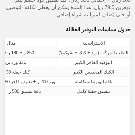
100 ريال = إجمالي 530 ريال. عند تطبيق كود خصم ليلي،
توفرين 79.5 ريال. هذا المبلغ يمكن أن يغطي تكلفة التوصيل
أو حتى يُضاف لميزانية شراء إضافي.
جدول سياسات التوفير الفعّالة
الاستراتيجية
مثال عم
الطلب المركّب (ورد + كيك + شوكولا)
250 ر + 180 ر + 100 ر = 530 ر
البوكيه الفاخر الكبير
باقة ورد بريميوم 00
الكيك المخصص الكبير
كيك حفلة 30 شخص 380 ر
باقة الهدية المتكاملة
ورد 200 ر + تغليف فاخر 50 ر + شوكولا 200 ر = 450 ر
تنسيق حفلة كامل
باقة تنسيق 500 ر + ورد 300 ر = 800 ر