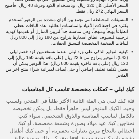
السعر الأصلي كان 320 ريال، وباستخدام الكود وفرتُ 48 ريال، فأصبح
السعر النهائي 272 ريال فقط.
التنسيقات المختلطة التي تجمع بين ألوان متعددة من الزهور تُستخدم
بكثرة في احتفالات الأعياد والمناسبات العائلية. هذه الباقات تعطي
انطباعاً بهيجاً ومبهجاً، وهي مناسبة جداً لتزيين المنازل أو تقديمها كهدية
ترحيبية للضيوف. نطاق أسعارها يتراوح من 180 ريال إلى 800 ريال
للباقات الضخمة المخصصة لتنسيق الحفلات.
كيفية التوفير الذكي على ورد ليلي: عندما تستخدمين كود خصم ليلي
(L43)، التوفير يتراوح من 22.5 ريال (على باقة بقيمة 150 ريال) إلى
120 ريال (على باقة فاخرة بقيمة 800 ريال). هذا التوفير يمكن أن
يغطي تكلفة تغليف إضافي أو حتى يُضاف لميزانية شراء منتج آخر من
المتجر.
كيك ليلي – كعكات مخصصة تناسب كل المناسبات
فئة كيك ليلي هي الفئة الثانية الأكثر طلباً في المتجر، ولسبب
وجيه. الكيك المتوفر ليس جاهزاً فقط، بل يمكن تخصيصه
بالكامل ليناسب المناسبة والذوق الشخصي. سواء كنتِ
تحتاجين كيك عيد ميلاد بصورة وشمعة مخصصة، أو كيك
احتفالي بالنجاح مزين بعبارات تحفيزية، أو حتى كيك أطفال
بشخصيات كرتونية محببة، leal يوفر كل ذلك بجودة عالية.