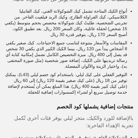
أنواع الكيك المتاحة تشمل كيك الشوكولاتة الغني، كيك الفانيليا
الكلاسيكي، كيك الفراولة الطازج، وكيك الريد فيلفيت الفاخر. من
تجربتي الشخصية، طلبتُ كيك شوكولاتة مخصص بحجم متوسط (يكفي
15 شخص) لحفلة عائلية، وكان السعر 200 ريال. بعد تطبيق الكود،
أصبح السعر 170 ريال، بتوفير قدره 30 ريال.
المقاسات والأسعار متنوعة لتناسب جميع الاحتياجات. كيك صغير يكفي
8 أشخاص يبدأ من 120 ريال، بينما الكيك الكبير الذي يكفي 30 شخص
قد يصل إلى 400 ريال. ميزة التخصيص الكامل تشمل إمكانية كتابة أي
رسالة تريدينها على الكيك، إضافة صور شخصية (مثل صورة المحتفى
به)، واختيار الزينة والألوان المفضلة.
التوفير الفعلي على كيك ليلي: باستخدام كود خصم ليلي (L43)، يمكنكِ
توفير من 18 ريال (على كيك صغير بقيمة 120 ريال) إلى 60 ريال
(على كيك كبير بقيمة 400 ريال). هذا المبلغ يمكن أن يُستخدم لإضافة
خدمة توصيل سريع أو لشراء إكسسوارات إضافية للحفلة.
منتجات إضافية يشملها كود الخصم
بالإضافة للورد والكيك، متجر ليلي يوفر فئات أخرى تُكمل
تجربة الإهداء الفاخرة:
الشوكولاتة الفاخرة: يتوفر في المتجر علب شوكولاتة مستوردة من