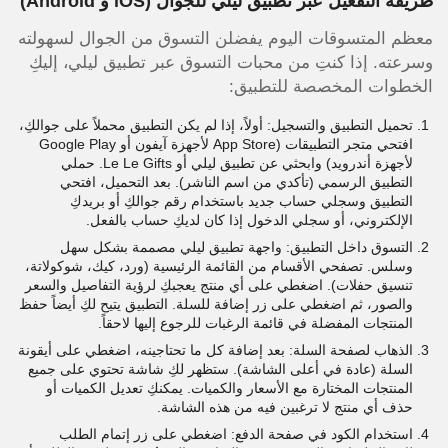
طريقة التفعيل عبر تطبيق ليلي للجوال (iOS و Android)
معظم المتسوقات اليوم يفضلن التسوق من الجوال لسهولته
وسرعته. إذا كنتِ من محبات التسوق عبر تطبيق ليلي، إليكِ
الخطوات المخصصة للتطبيق:
تحميل التطبيق والتسجيل: أولاً، إذا لم يكن التطبيق محملاً على جوالكِ،
افتحي متجر التطبيقات (App Store لأجهزة آيفون أو Google Play
لأجهزة أندرويد) وابحثي عن تطبيق ليلي أو Le Le Gifts. حملي
التطبيق الرسمي (تأكدي من اسم الناشر). بعد التحميل، افتحي
التطبيق وسجلي حساب جديد باستخدام رقم جوالكِ أو بريدكِ
الإلكتروني، أو سجلي الدخول إذا كان لديكِ حساب بالفعل.
التسوق داخل التطبيق: واجهة تطبيق ليلي مصممة بشكل سهل
وسلس. تصفحي الأقسام من القائمة الرئيسية (ورد، كيك، شوكولاتة،
تنسيق حفلات). اضغطي على أي منتج يعجبكِ لرؤية التفاصيل والسعر
والصور، ثم اضغطي على زر إضافة للسلة. التطبيق يتيح لكِ أيضاً حفظ
المنتجات المفضلة في قائمة الرغبات للرجوع إليها لاحقاً.
الذهاب لصفحة السلة: بعد إضافة كل ما تحتاجينه، اضغطي على أيقونة
السلة (عادة في أعلى الشاشة). ستظهر لكِ شاشة تحتوي على جميع
المنتجات المختارة مع الأسعار والكميات. يمكنكِ تعديل الكميات أو
حذف أي منتج لا ترغبين فيه من هذه الشاشة.
استخدام الكود في صفحة الدفع: اضغطي على زر إتمام الطلب