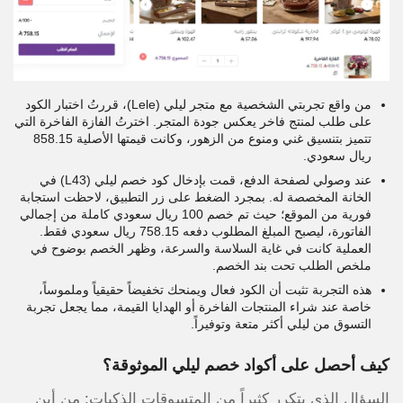
من واقع تجربتي الشخصية مع متجر ليلي (Lele)، قررتُ اختبار الكود
على طلب لمنتج فاخر يعكس جودة المتجر. اخترتُ الفازة الفاخرة التي
تتميز بتنسيق غني ومنوع من الزهور، وكانت قيمتها الأصلية 858.15
ريال سعودي.
عند وصولي لصفحة الدفع، قمت بإدخال كود خصم ليلي (L43) في
الخانة المخصصة له. بمجرد الضغط على زر التطبيق، لاحظت استجابة
فورية من الموقع؛ حيث تم خصم 100 ريال سعودي كاملة من إجمالي
الفاتورة، ليصبح المبلغ المطلوب دفعه 758.15 ريال سعودي فقط.
العملية كانت في غاية السلاسة والسرعة، وظهر الخصم بوضوح في
ملخص الطلب تحت بند الخصم.
هذه التجربة تثبت أن الكود فعال ويمنحك تخفيضاً حقيقياً وملموساً،
خاصة عند شراء المنتجات الفاخرة أو الهدايا القيمة، مما يجعل تجربة
التسوق من ليلي أكثر متعة وتوفيراً.
كيف أحصل على أكواد خصم ليلي الموثوقة؟
السؤال الذي يتكرر كثيراً من المتسوقات الذكيات: من أين