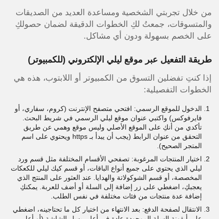
من خلال تجربتي الشخصية ومساعدة العديد من الصديقات
والمتسوقات، جمعتُ لكِ الخطوات الدقيقة لضمان حصولكِ
على الخصم بسهولة ودون أي مشاكل.
طريقة التفعيل عبر موقع ليلي الإلكتروني (للكمبيوتر)
إذا كنتِ تفضلين التسوق من الكمبيوتر أو اللابتوب، هذه هي
الخطوات التفصيلية:
الدخول للموقع الرسمي: افتحي متصفح الإنترنت (كروم، سفاري، أو
فايرفوكس) واكتبي عنوان موقع ليلي الرسمي في شريط البحث.
تأكدي من أنكِ على الموقع الأصلي وليس موقع وهمي عن طريق
التحقق من عنوان الرابط (يجب أن يبدأ بـ https ويحتوي على اسم
المتجر الصحيح).
اختيار المنتجات المرغوبة: تصفحي الأقسام المختلفة مثل قسم ورد
ليلي الذي يحتوي على جميع أنواع الباقات، أو قسم كيك ليلي للكعكات
المخصصة، أو قسم الشوكولاتة والهدايا. عند العثور على المنتج الذي
يعجبكِ، اضغطي على زر إضافة إلى السلة أو أضف للعربة. يمكنكِ
إضافة عدة منتجات من فئات مختلفة في نفس الطلب.
الانتقال لصفحة الدفع: بعد الانتهاء من اختيار كل ما تحتاجينه، اضغطي
على أيقونة السلة الموجودة عادة في أعلى يسار الشاشة (أو أعلى