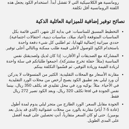
رومانسية هو الكلاسيكية التي لا تفشل أبداً. استخدام الكود يجعل هذه
اللفتة الرومانسية أقل تكلفة.
نصائح توفير إضافية للميزانية العائلية الذكية
التخطيط المسبق للمناسبات: في بداية كل شهر، اكتبي قائمة بكل
المناسبات المتوقعة (أعياد ميلاد، مناسبات دينية، احتفالات اجتماعية).
حددي ميزانية إجمالية للهدايا، ثم اطلبي كل شيء دفعة واحدة
باستخدام الكود للوصول لأعلى قيمة طلب ممكنة وبالتالي أعلى توفير.
المشاركة مع الصديقات أو الأقارب: إذا كان لديكِ ولصديقتكِ نفس
المناسبة (مثلاً: حفلة تخرج مشتركة)، اجمعوا طلباتكم في سلة واحدة
لزيادة القيمة وزيادة التوفير، ثم قسّموا التكلفة بينكم.
مقارنة الأسعار مع المحلات التقليدية: الكثير من المتسوقات لا يدركن
أن ورد ليلي بعد تطبيق الكود يصبح أرخص من محلات الورد التقليدية
في الأحياء. مثلاً: بوكيه ورد في محل تقليدي قد يكلف 350 ريال، بينما
نفس الجودة في leal تكلف 320 ريال، وبعد الكود تصير 272 ريال
فقط.
الجودة مقابل السعر: الورد الطازج من متجر ليلي يدوم لمدة أطول
(عادة 5-7 أيام) مقارنة بالورد من محلات عشوائية (الذي قد يذبل بعد
يومين). حتى لو كان السعر متقارباً، أنتِ تحصلين على قيمة أفضل
على المدى الطويل.