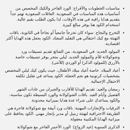
مناسبات الخطوبات والأفراح: الورد الفاخر والكيك المخصص من
أساسيات هذه المناسبات في السعودية. العائلات السعودية تهتم جداً
بتقديم هدايا راقية في هذه الأوقات، لذا يكون الطلب بقيم عالية.
استخدام الكود هنا يوفر مبالغ كبيرة.
التخرج والنجاح: سواء كان تخرجاً جامعياً أو نجاحاً في الثانوية، باقات
التهنئة مع كيك احتفالي هي التقليد المعتاد. الكود يجعل هذه الهدايا أكثر
اقتصادية.
المولود الجديد: في السعودية، من الشائع تقديم تنسيقات ورد
وشوكولاتة للأم والمولود الجديد. ليلي متجر يوفر تنسيقات خاصة
بالأزرق (للمولود الذكر) أو الوردي (للأنثى).
أعياد الميلاد: خاصة أعياد ميلاد الأطفال، حيث يكون كيك ليلي المخصص
بشخصيات كرتونية هو نجم الحفلة. الكود يساعد في تقليل تكلفة
الاحتفال الإجمالية.
رمضان والعيد: تقديم الهدايا للأقارب والجيران من عادات الشهر
الفضيل وأيام العيد. باقات الشوكولاتة والورد البسيطة تكون مناسبة،
والكود يساعدكِ على شراء عدة هدايا بميزانية محدودة.
الترقيات والإنجازات المهنية: باقات ورد أنيقة مع شوكولاتة فاخرة هي
الطريقة الاحترافية لتهنئة زميل أو مدير بإنجاز مهني. الكود يحافظ على
ميزانية الهدايا المكتبية معقولة.
الذكرى السنوية (عيد الزواج): الورد الأحمر الفاخر مع شوكولاتة