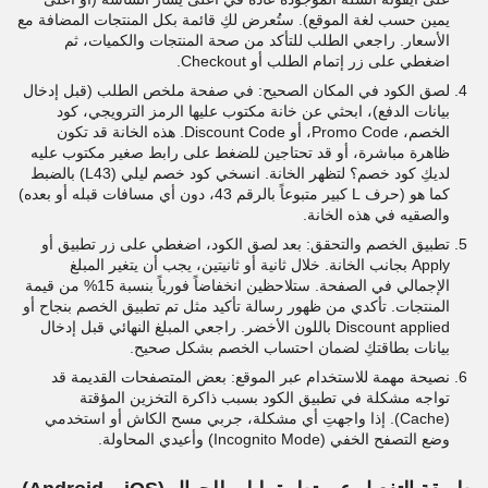
يمين حسب لغة الموقع). ستُعرض لكِ قائمة بكل المنتجات المضافة مع
الأسعار. راجعي الطلب للتأكد من صحة المنتجات والكميات، ثم
اضغطي على زر إتمام الطلب أو Checkout.
لصق الكود في المكان الصحيح: في صفحة ملخص الطلب (قبل إدخال
بيانات الدفع)، ابحثي عن خانة مكتوب عليها الرمز الترويجي، كود
الخصم، Promo Code، أو Discount Code. هذه الخانة قد تكون
ظاهرة مباشرة، أو قد تحتاجين للضغط على رابط صغير مكتوب عليه
لديكِ كود خصم؟ لتظهر الخانة. انسخي كود خصم ليلي (L43) بالضبط
كما هو (حرف L كبير متبوعاً بالرقم 43، دون أي مسافات قبله أو بعده)
والصقيه في هذه الخانة.
تطبيق الخصم والتحقق: بعد لصق الكود، اضغطي على زر تطبيق أو
Apply بجانب الخانة. خلال ثانية أو ثانيتين، يجب أن يتغير المبلغ
الإجمالي في الصفحة. ستلاحظين انخفاضاً فورياً بنسبة 15% من قيمة
المنتجات. تأكدي من ظهور رسالة تأكيد مثل تم تطبيق الخصم بنجاح أو
Discount applied باللون الأخضر. راجعي المبلغ النهائي قبل إدخال
بيانات بطاقتكِ لضمان احتساب الخصم بشكل صحيح.
نصيحة مهمة للاستخدام عبر الموقع: بعض المتصفحات القديمة قد
تواجه مشكلة في تطبيق الكود بسبب ذاكرة التخزين المؤقتة
(Cache). إذا واجهتِ أي مشكلة، جربي مسح الكاش أو استخدمي
وضع التصفح الخفي (Incognito Mode) وأعيدي المحاولة.