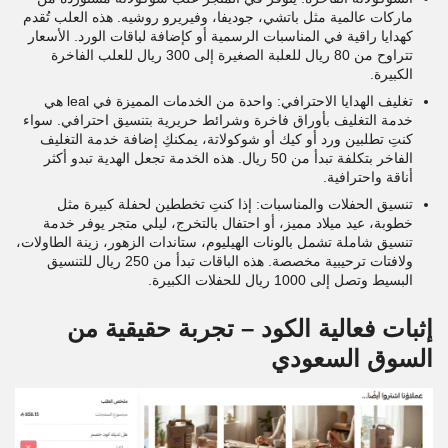
ماركات عالمية مثل باتشي، جوديفا، وفيريرو روشيه. هذه العلب تُقدم
كهدايا راقية في المناسبات الرسمية أو كإضافة لباقات الورد. الأسعار
تتراوح من 80 ريال للعلبة الصغيرة إلى 300 ريال للعلب الفاخرة
الكبيرة.
تغليف الهدايا الاحترافي: واحدة من الخدمات المميزة في leal هي
خدمة التغليف بأوراق فاخرة وشرائط حريرية بتنسيق احترافي. سواء
كنتِ تطلبين ورد أو كيك أو شوكولاتة، يمكنكِ إضافة خدمة التغليف
الفاخر بتكلفة تبدأ من 50 ريال. هذه الخدمة تجعل الهدية تبدو أكثر
أناقة واحترافية.
تنسيق الحفلات والمناسبات: إذا كنتِ تخططين لحفلة كبيرة مثل
خطوبة، عيد ميلاد مميز، أو احتفال بالتخرج، ليلي متجر يوفر خدمة
تنسيق شاملة تشمل بالونات الهيليوم، ستاندات الزهور، زينة الطاولات،
ولافتات ترحيبية مخصصة. هذه الباقات تبدأ من 250 ريال للتنسيق
البسيط وتصل إلى 1000 ريال للحفلات الكبيرة.
إثبات فعالية الكود – تجربة حقيقية من
السوق السعودي