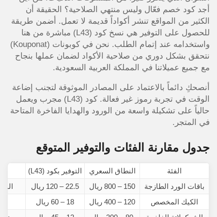
أجد كود خصم فعّال وليس منتهي الصلاحية؟ الحقيقة أن
الكثير من المواقع تنشر أكواداً قديمة لا تعمل. أضمن طريقة
للحصول على التوفير هي نسخ كود (L43) مباشرة من هنا
واستخدامه عند إتمام الطلب. نحن في كوبونات (Kouponat)
نتحقق بشكل دوري من صلاحية الأكواد لضمان عملها بنجاح
مع جميع عميلاتنا في المملكة العربية السعودية.
أنصحكِ دائماً بالاعتماد على المصادر الموثوقة لتجنب إضاعة
الوقت في تجربة رموز غير فعالة. كود (L43) مجرب ويعمل
حالياً على تشكيلة واسعة من الورود والهدايا الفاخرة المتاحة
في المتجر.
جدول مقارنة الفئات والتوفير المتوقع
الفئة
النطاق السعري
التوفير بكود (L43)
باقات الورد الطازجة
150 – 800 ريال
22.5 – 120 ريال
المنا
الكيك المخصص
120 – 400 ريال
18 – 60 ريال
أ