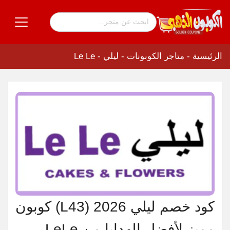
الرئيسية
-
متاجر الكوبونات
-
ليلي - Le Le
كود خصم ليلي 2026 (L43) كوبون
مميز لأفضل الهدايا من LeLe