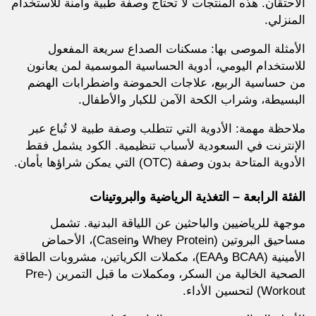
الاحتقان. هذه المنتجات لا تحتاج وصفة طبية وآمنة للاستخدام
المنزلي.
الأمثلة الموصى بها: مسكنات الصداع سريعة المفعول
للاستخدام اليومي، أدوية الحساسية الموسمية لمن يعانون
من حساسية الربيع، علاجات الحموضة واضطرابات الهضم
البسيطة، وشراب الكحة الآمن للكبار والأطفال.
ملاحظة مهمة: الأدوية التي تتطلب وصفة طبية لا تُباع عبر
الإنترنت في السعودية لأسباب تنظيمية. الكود يشمل فقط
الأدوية المتاحة بدون وصفة (OTC) التي يمكن شراؤها بأمان.
الفئة الرابعة – التغذية الرياضية والبروتينات
موجهة للرياضيين والباحثين عن اللياقة البدنية. تشمل
مساحيق البروتين (Whey Protein وCasein)، الأحماض
الأمينية (BCAA وEAA)، مكملات الكرياتين، مشروبات الطاقة
الصحية الخالية من السكر، ومكملات ما قبل التمرين (Pre-
Workout) لتحسين الأداء.