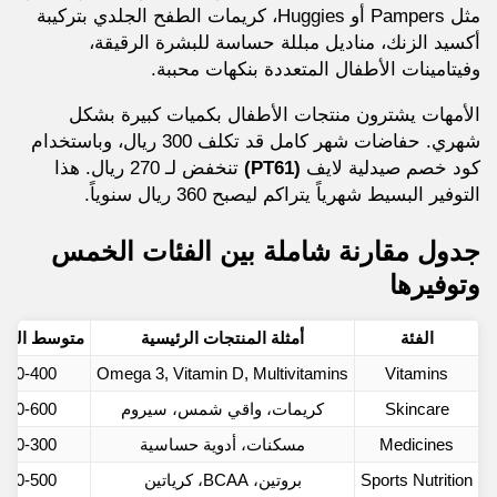
مثل Pampers أو Huggies، كريمات الطفح الجلدي بتركيبة
أكسيد الزنك، مناديل مبللة حساسة للبشرة الرقيقة،
وفيتامينات الأطفال المتعددة بنكهات محببة.
الأمهات يشترون منتجات الأطفال بكميات كبيرة بشكل
شهري. حفاضات شهر كامل قد تكلف 300 ريال، وباستخدام
كود خصم صيدلية لايف
(PT61)
تنخفض لـ 270 ريال. هذا
التوفير البسيط شهرياً يتراكم ليصبح 360 ريال سنوياً.
جدول مقارنة شاملة بين الفئات الخمس
وتوفيرها
الفئة
أمثلة المنتجات الرئيسية
متوسط السع
Vitamins
Omega 3, Vitamin D, Multivitamins
250-400 ريال
Skincare
كريمات، واقي شمس، سيروم
300-600 ريال
Medicines
مسكنات، أدوية حساسية
150-300 ريال
Sports Nutrition
بروتين، BCAA، كرياتين
300-500 ريال