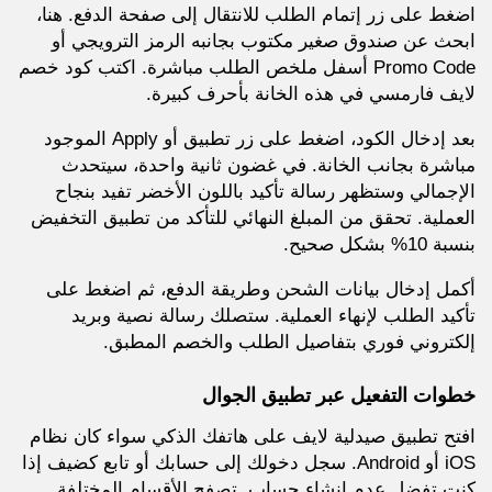
اضغط على زر إتمام الطلب للانتقال إلى صفحة الدفع. هنا،
ابحث عن صندوق صغير مكتوب بجانبه الرمز الترويجي أو
Promo Code أسفل ملخص الطلب مباشرة. اكتب كود خصم
لايف فارمسي في هذه الخانة بأحرف كبيرة.
بعد إدخال الكود، اضغط على زر تطبيق أو Apply الموجود
مباشرة بجانب الخانة. في غضون ثانية واحدة، سيتحدث
الإجمالي وستظهر رسالة تأكيد باللون الأخضر تفيد بنجاح
العملية. تحقق من المبلغ النهائي للتأكد من تطبيق التخفيض
بنسبة 10% بشكل صحيح.
أكمل إدخال بيانات الشحن وطريقة الدفع، ثم اضغط على
تأكيد الطلب لإنهاء العملية. ستصلك رسالة نصية وبريد
إلكتروني فوري بتفاصيل الطلب والخصم المطبق.
خطوات التفعيل عبر تطبيق الجوال
افتح تطبيق صيدلية لايف على هاتفك الذكي سواء كان نظام
iOS أو Android. سجل دخولك إلى حسابك أو تابع كضيف إذا
كنت تفضل عدم إنشاء حساب. تصفح الأقسام المختلفة