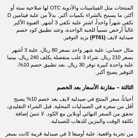
المنتجات مثل الفيتامينات والأدوية OTC لها صلاحية سنة أو
أكثر، ما يسمح بالشراء بكميات أكبر. بدلاً من علبة فيتامين D
تكفي شهراً واحداً، اشترِ علبة تكفي 3 أشهر. العبوة الأكبر
غالباً أرخص نسبياً للحبة الواحدة، وعند تطبيق كود خصم
صيدلية لايف
(PT61)
يزيد التوفير.
مثال حسابي: علبة شهر واحد بسعر 80 ريال، علبة 3 أشهر
بسعر 210 ريال. شراء 3 علب منفصلة يكلف 240 ريال، بينما
علبة واحدة كبيرة توفر 30 ريال. بعد تطبيق خصم 10%،
التوفير يصبح أكبر.
الثالثة – مقارنة الأسعار بعد الخصم
أحياناً، سعر المنتج في صيدلية لايف بعد خصم 10% يصبح
أقل من سعره في الصيدليات المحلية. قبل الشراء التقليدي،
تحقق من السعر النهائي أونلاين مع الكود. لا تنسَ إضافة
تكلفة الوقت والبنزين للذهاب للصيدلية.
من تجربة واقعية: علبة أوميغا 3 في صيدلية قريبة كانت بسعر