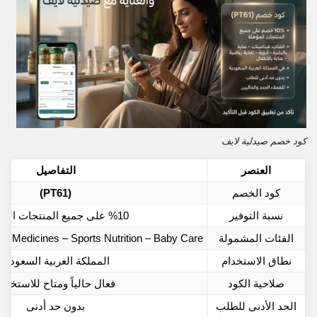
كود خصم صيدلية لايف
العنصر
التفاصيل
كود الخصم
(PT61)
نسبة التوفير
%10 على جميع المنتجات المؤهلة
الفئات المشمولة
 – Medicines – Sports Nutrition – Baby Care
نطاق الاستخدام
المملكة العربية السعودية
صلاحية الكود
فعال حالياً ومتاح للاستخدام
الحد الأدنى للطلب
بدون حد أدنى