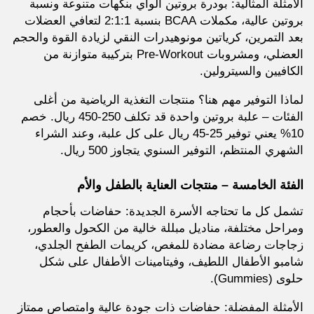
الأمثلة المثالية: بودرة بروتين الواي بنكهات متنوعة ونسبة
بروتين عالية، مكملات BCAA بنسبة 2:1:1 لتعافي العضلات
بعد التمرين، كرياتين مونوهيدرات النقي لزيادة القوة والحجم
العضلي، ومشروبات Pre-Workout بتركيبة متوازنة من
الكافيين والسيترولين.
لماذا التوفير مهم هنا؟ منتجات التغذية الرياضية من أغلى
الفئات – علبة بروتين واحدة قد تكلف 250-450 ريال. خصم
10% يعني توفير 25-45 ريال على كل علبة، وعند الشراء
الشهري المنتظم، التوفير السنوي يتجاوز 500 ريال.
الفئة الخامسة – منتجات العناية بالطفل والأم
تشمل كل ما تحتاجه الأسرة الجديدة: حفاضات بأحجام
ومراحل مختلفة، مناديل مبللة خالية من الكحول والعطور،
زجاجات رضاعة مضادة للمغص، كريمات الطفح الجلدي،
شامبو الأطفال اللطيف، وفيتامينات الأطفال على شكل
حلوى (Gummies).
الأمثلة المفضلة: حفاضات ذات جودة عالية وامتصاص ممتاز