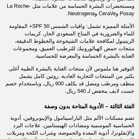
ومستحضرات البشرة الحساسة من علامات مثل La Roche-
Posay وCeraVe وNeutrogena.
الأمثلة المميزة تشمل: واقيات الشمس SPF 50+ المقاومة
للماء والضرورية في المناخ السعودي الحار، كريمات
الريتينول لمكافحة علامات الشيخوخة والخطوط الدقيقة،
منتجات حمض الهيالورونيك للترطيب العميق، ومجموعات
العناية بالبشرة الحساسة والمعرضة للحساسية.
التوفير هنا ملموس لأن منتجات العناية بالبشرة الطبية أغلى
بكثير من المنتجات التجارية العادية. روتين كامل يشمل
منظف ومرطب ومصل قد يكلف 600 ريال، وباستخدام خصم
جست لايف ينخفض لـ 540 ريال.
الفئة الثالثة – الأدوية المتاحة بدون وصفة
تضم مسكنات الألم مثل الباراسيتامول والإيبوبروفين، أدوية
الحساسية الموسمية ومضادات الهيستامين، علاجات البرد
والإنفلونزا، أدوية المعدة والحموضة، وشراب الكحة ومزيلات