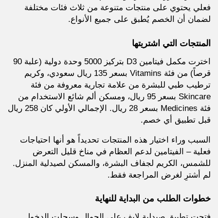
فعلي يحتوي على منتجات متنوعة من ثلاث فئات مختلفة
لضمان أن الخصم يُطبق على جميع الأنواع.
المنتجات التي اشتريتها
اخترت مكمل فيتامين D3 بتركيز 5000 وحدة دولية (علبة 90
قرصاً) من فئة Vitamins بسعر 135 ريال سعودي، وكريم
ترطيب طبي للبشرة من علامة تجارية معروفة من فئة
Skincare بسعر 95 ريال، ومسكن ألم شائع الاستخدام من
فئة Medicines بسعر 28 ريال. الإجمالي الأولي كان 258 ريال
قبل تطبيق أي خصم.
السبب وراء اختيار هذه المنتجات تحديداً هو أنها احتياجات
فعلية – الفيتامين لدعم العظام في مناخ قليل التعرض
للشمس، الكريم لجفاف البشرة، والمسكن لصيدلية المنزل.
لم أشترِ لغرض المراجعة فقط.
خطوات الطلب من البداية للنهاية
فتحت تطبيق صيدلية لايف على الجوال وسجلت الدخول