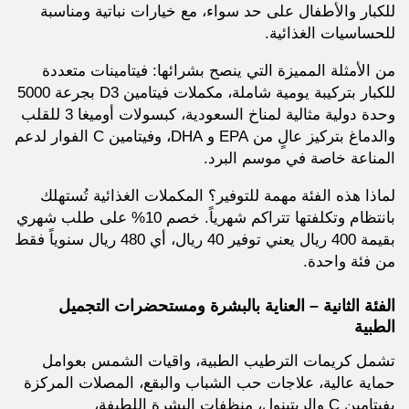
للكبار والأطفال على حد سواء، مع خيارات نباتية ومناسبة
للحساسيات الغذائية.
من الأمثلة المميزة التي ينصح بشرائها: فيتامينات متعددة
للكبار بتركيبة يومية شاملة، مكملات فيتامين D3 بجرعة 5000
وحدة دولية مثالية لمناخ السعودية، كبسولات أوميغا 3 للقلب
والدماغ بتركيز عالٍ من EPA و DHA، وفيتامين C الفوار لدعم
المناعة خاصة في موسم البرد.
لماذا هذه الفئة مهمة للتوفير؟ المكملات الغذائية تُستهلك
بانتظام وتكلفتها تتراكم شهرياً. خصم 10% على طلب شهري
بقيمة 400 ريال يعني توفير 40 ريال، أي 480 ريال سنوياً فقط
من فئة واحدة.
الفئة الثانية – العناية بالبشرة ومستحضرات التجميل
الطبية
تشمل كريمات الترطيب الطبية، واقيات الشمس بعوامل
حماية عالية، علاجات حب الشباب والبقع، المصلات المركزة
بفيتامين C والريتينول، منظفات البشرة اللطيفة،