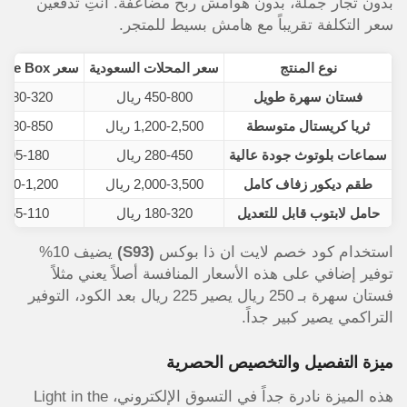
بدون تجار جملة، بدون هوامش ربح مضاعفة. أنتِ تدفعين
سعر التكلفة تقريباً مع هامش بسيط للمتجر.
نوع المنتج
سعر المحلات السعودية
سعر Light in the Box
فستان سهرة طويل
450-800 ريال
180-320 ريال
ثريا كريستال متوسطة
1,200-2,500 ريال
380-850 ريال
سماعات بلوتوث جودة عالية
280-450 ريال
95-180 ريال
طقم ديكور زفاف كامل
2,000-3,500 ريال
650-1,200 ريال
حامل لابتوب قابل للتعديل
180-320 ريال
65-110 ريال
استخدام كود خصم لايت ان ذا بوكس
(S93)
يضيف 10%
توفير إضافي على هذه الأسعار المنافسة أصلاً يعني مثلاً
فستان سهرة بـ 250 ريال يصير 225 ريال بعد الكود، التوفير
التراكمي يصير كبير جداً.
ميزة التفصيل والتخصيص الحصرية
هذه الميزة نادرة جداً في التسوق الإلكتروني، Light in the