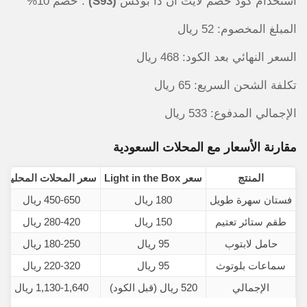
استخدام كود خصم لايت ان ذا بوكس
(S93)
: خصم 10%
المبلغ المخصوم: 52 ريال
السعر النهائي بعد الكود: 468 ريال
تكلفة الشحن السريع: 65 ريال
الإجمالي المدفوع: 533 ريال
مقارنة الأسعار مع المحلات السعودية
المنتج
سعر Light in the Box
سعر المحلات المحلية
فستان سهرة طويل
180 ريال
450-650 ريال
طقم ستائر تعتيم
150 ريال
280-420 ريال
حامل لابتوب
95 ريال
180-250 ريال
سماعات بلوتوث
95 ريال
220-320 ريال
الإجمالي
520 ريال (قبل الكود)
1,130-1,640 ريال