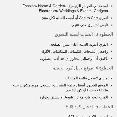
استخدمي القوائم الرئيسية: Fashion، Home & Garden،
Electronics، Weddings & Events، Gadgets
انقري Add to Cart أو أضف للسلة لكل منتج
تابعي التسوق حتى تنتهي
الخطوة 3: الذهاب لسلة التسوق
انقري أيقونة السلة أعلى يمين الصفحة
راجعي المنتجات، الكميات، المقاسات، الألوان
تأكدي أن الإجمالي يتجاوز أي حد أدنى مطلوب
الخطوة 4: موقع حقل كود الخصم
مرري لأسفل قائمة المنتجات
الموقع الدقيق: أسفل قائمة المنتجات، ستجدي مربع مكتوب عليه
Promo Code أو كود الخصم
المربع لونه فاتح مع زر Apply أو تطبيق بجواره
الخطوة 5: إدخال كود S93
انسخي الكود بالضبط: S93