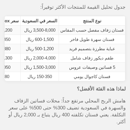
جدول تحليل القيمة للمنتجات الأكثر توفيراً:
نوع المنتج
السعر في السعودية
سعر Light in the Box
فستان زفاف مفصل حسب المقاس
3,500-8,000 ريال
800-2,200
فستان سهرة طويل فاخر
600-1,500 ريال
180-450 ر
عباية مطرزة بتصميم فريد
500-1,200 ريال
190-380 ر
طقم ديكور زفاف شامل
2,000-4,000 ريال
650-1,300
5 فساتين وصيفات عروس
1,500-3,000 ريال
450-950 ر
فستان كاجوال يومي
150-350 ريال
80-180 ر
لماذا هذه الفئة الأفضل؟
هامش الربح المحلي مرتفع جداً: محلات فساتين الزفاف
والسهرة في السعودية تضيف 300% حتى 500% على سعر
التكلفة. يعني فستان تكلفته 400 ريال يتباع بـ 2,000 ريال أو
أكثر.