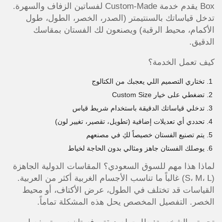
Box يقدم خدمة Custom-Made لفساتين الزفاف والسهرة.
تدخل قياساتك بالسنتيمتر (الصدر، الخصر، الطول، طول
الأكمام، محيط الرقبة) ويصنعون لك الفستان بمقاسك
الدقيق.
كيف تعمل الخدمة؟
تختاري التصميم اللي يعجبك من الكتالوج
تضغطي على خيار Custom Size
تدخلي قياساتك الدقيقة باستخدام شريط قياس
تحددي أي تعديلات إضافية (تطويل، تقصير، تغيير لون)
يتم تصنيع الفستان خصيصاً لكِ في مصنعهم
يوصلك الفستان جاهز ومثالي بدون الحاجة لخياط
لماذا هذا مهم للسوق السعودي؟ المقاسات الدولية الجاهزة
(S، M، L) غالباً ما تناسب الأجسام الغربية أكثر من العربية.
القياسات قد تختلف في الطول، عرض الأكتاف، أو محيط
الخصر. التفصيل المخصص يحل هذه المشكلة تماماً.