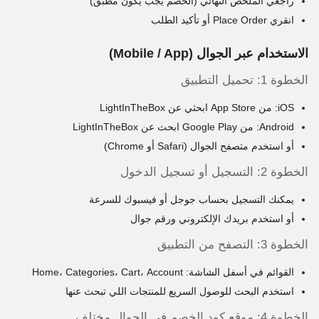
راجعي الملخص النهائي (الخصم يجب يكون مطبق)
انقري Place Order أو تأكيد الطلب
الاستخدام عبر الجوال (Mobile / App)
الخطوة 1: تحميل التطبيق
iOS: من App Store ابحثي عن LightInTheBox
Android: من Google Play ابحث عن LightInTheBox
أو استخدم متصفح الجوال (Safari أو Chrome)
الخطوة 2: التسجيل أو تسجيل الدخول
يمكنك التسجيل بحساب جوجل أو فيسبوك للسرعة
أو استخدم بريدك الإلكتروني ورقم جوال
الخطوة 3: التصفح من التطبيق
القوائم في أسفل الشاشة: Home، Categories، Cart، Account
استخدم البحث للوصول السريع للمنتجات اللي تبحث عنها
الخطوة 4: موقع كود الخصم في الجوال مختلف