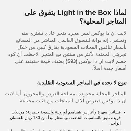
لماذا Light in the Box يتفوق على
المتاجر المحلية؟
لايت ان ذا بوكس ليس مجرد متجر عادي تشتري منه
وتمشي، إنه بوابة للتسوق العالمي المباشر من المصانع
بأسعار تنافس المحلات السعودية بفارق كبير، من خلال
تجربتي الممتدة لأكثر من سنتين مع المتجر، لاحظت أن كود
خصم لايت ان ذا بوكس
(S93)
يضيف قيمة حقيقية على
أسعار جيدة أصلاً.
تنوع لا تجده في المتاجر السعودية التقليدية
المتاجر المحلية محدودة بمساحة العرض والمخزون. أما لايت
ان ذا بوكس فيعرض آلاف المنتجات من فئات مختلفة:
فساتين سهرة وأعراس بتصاميم أوروبية وآسيوية حصرية: موديلات
فريدة تليق بالمناسبات الخاصة، وبأسعار تبدأ من 150 ريال للفستان
الواحد.
ديكورات منزلية عصرية وفريدة: إذا تبحث عن ثريات كريستال، مرايا