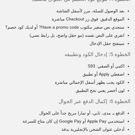
بعد الوصول للسلة، مرر لأسفل الشاشة
الموقع الدقيق: فوق زر Checkout مباشرة
ستجدي نص صغير مكتوب Have a promo code? أو لديك كود خصم؟
انقري على النص نفسه (مو حقل واضح، بل رابط نصي)
سينفتح حقل الإدخال
الخطوة 5: إدخال الكود وتطبيقه
اكتبي أو الصقي: S93
اضغطي Apply أو تطبيق
الكود يجب يظهر أسفل الإجمالي مباشرة
لون أخضر يعني نجح التطبيق
الخطوة 6: إكمال الدفع عبر الجوال
الدفع بـ مدى، تابي، أو تمارا مريح جداً على الجوال
استخدمي Apple Pay أو Google Pay إن كان متاح للسرعة
أدخلي عنوان الشحن بالإنجليزية بدقة