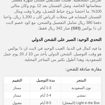
تجربتي الشخصية: طلبت لصديقتي فستان سهرة مفصل
بمقاساتها الخاصة. وصل الفستان بعد 12 يوم وكان مثالي
100%. ما احتجنا نروح خياط للتعديل، وفرنا وقت ومال.
الفستان المشابه في محلات الرياض كان بـ 1,200 ريال، واحنا
دفعنا 380 ريال شامل التفصيل والشحن، مع كود خصم لايت
ان ذا بوكس
(S93)
صار 342 ريال فقط.
التحدي الوحيد: الصبر على الشحن الدولي
ما فيه كمال في الدنيا. العيب الوحيد في لايت ان ذا بوكس
هو وقت التوصيل. الشحن الدولي يأخذ من 10 لـ 20 يوم عمل
للسعودية، وهذا أطول بكثير من المتاجر المحلية.
مقارنة صادقة للشحن:
المتجر
مدة التوصيل
التقييم
نون السعودية
1-3 أيام
ممتاز
نمشي
2-4 أيام
ممتاز
Light in the Box (المعجل)
8-5 أيام
مقبول