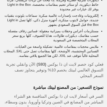
حائط ديكورية، أو ستائر تعتيم بمقاسات مخصصة، Light in the Box
يوفر لك خيارات غير محدودة
إلكترونيات وغادجت بإصدارات عالمية مبكرة: سماعات بلوتوث بتقنيات
جديدة، حوامل لابتوب مبتكرة، أجهزة منزل ذكي، كلها تصل Light in
the Box قبل السوق السعودي بشهور
مستلزمات أعراس وحفلات بميزانية معقولة: فساتين زفاف مفصلة
حسب مقاسك، ديكورات طاولات، هدايا للضيوف، كلها بربع سعر
المحلات المتخصصة في السعودية
ملابس محجبات بمقاسات عالمية: تشكيلة واسعة من العبايات،
الفساتين المحتشمة، الأوشحة، كلها بمقاسات تصل حتى 5XL. المحلات
المحلية غالباً تتوقف عند XXL، لكن هنا الجميع يلاقي مقاسه.
فعلي كود خصم لايت ان ذا بوكس
(S93)
الآن وانقلي تجربة
التسوق العالمي لبيتك بخصم 10% وتوفير يتجاوز نصف
السعر المحلي
نموذج التسعير: من المصنع لبيتك مباشرة
السر في أسعار لايت ان ذا بوكس المنافسة هو الشراء
المباشر من المصانع في الصين وتركيا وأوروبا، بدون وسطاء،