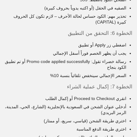
الصقيه في الحقل (أو اكتبه يدوياً بحروف كبيرة)
تحذير مهم: الكود حساس لحالة الأحرف – لازم تكون كل الحروف
كبيرة (CAPITAL)
الخطوة 6: التحقق من التطبيق
اضغطي زر Apply أو تطبيق
يجب أن يظهر الخصم فوراً أسفل الإجمالي
رسالة خضراء تقول: Promo code applied successfully أو تم تطبيق
الكود بنجاح
السعر الإجمالي سينخفض تلقائياً بنسبة 10%
الخطوة 7: إكمال عملية الشراء
انقري Proceed to Checkout أو إكمال الطلب
أدخلي عنوان الشحن في السعودية بالإنجليزية (الشارع، الحي، المدينة،
الرمز البريدي)
اختري طريقة الشحن (قياسي، سريع، أو ممتاز)
اختري طريقة الدفع المناسبة