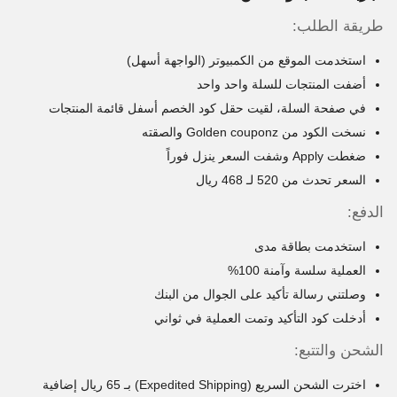
طريقة الطلب:
استخدمت الموقع من الكمبيوتر (الواجهة أسهل)
أضفت المنتجات للسلة واحد واحد
في صفحة السلة، لقيت حقل كود الخصم أسفل قائمة المنتجات
نسخت الكود من Golden couponz والصقته
ضغطت Apply وشفت السعر ينزل فوراً
السعر تحدث من 520 لـ 468 ريال
الدفع:
استخدمت بطاقة مدى
العملية سلسة وآمنة 100%
وصلتني رسالة تأكيد على الجوال من البنك
أدخلت كود التأكيد وتمت العملية في ثواني
الشحن والتتبع:
اخترت الشحن السريع (Expedited Shipping) بـ 65 ريال إضافية