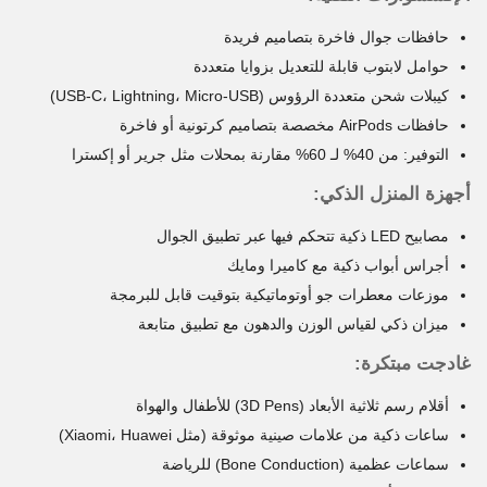
حافظات جوال فاخرة بتصاميم فريدة
حوامل لابتوب قابلة للتعديل بزوايا متعددة
كيبلات شحن متعددة الرؤوس (USB-C، Lightning، Micro-USB)
حافظات AirPods مخصصة بتصاميم كرتونية أو فاخرة
التوفير: من 40% لـ 60% مقارنة بمحلات مثل جرير أو إكسترا
أجهزة المنزل الذكي:
مصابيح LED ذكية تتحكم فيها عبر تطبيق الجوال
أجراس أبواب ذكية مع كاميرا ومايك
موزعات معطرات جو أوتوماتيكية بتوقيت قابل للبرمجة
ميزان ذكي لقياس الوزن والدهون مع تطبيق متابعة
غادجت مبتكرة:
أقلام رسم ثلاثية الأبعاد (3D Pens) للأطفال والهواة
ساعات ذكية من علامات صينية موثوقة (مثل Xiaomi، Huawei)
سماعات عظمية (Bone Conduction) للرياضة