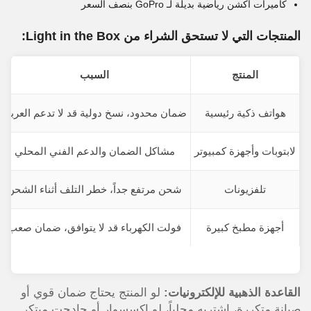
كاميرات أكشن رياضية بديلة لـ GoPro بنصف السعر
المنتجات التي لا تستحق الشراء من Light in the Box:
المنتج
السبب
هواتف ذكية رئيسية
ضمان محدود، نسخ دولية قد لا تدعم العربية
لابتوبات وأجهزة كمبيوتر
مشاكل الضمان والدعم الفني المحلي
تلفزيونات
شحن مرتفع جداً، خطر التلف أثناء الشحن
أجهزة مطبخ كبيرة
فولت الكهرباء قد لا يتوافق، ضمان صعب
القاعدة الذهبية للإلكترونيات:
لو المنتج يحتاج ضمان قوي أو
صيانة متكررة، اشتريه محلياً، لو إكسسوار أو جادجت مبتكر