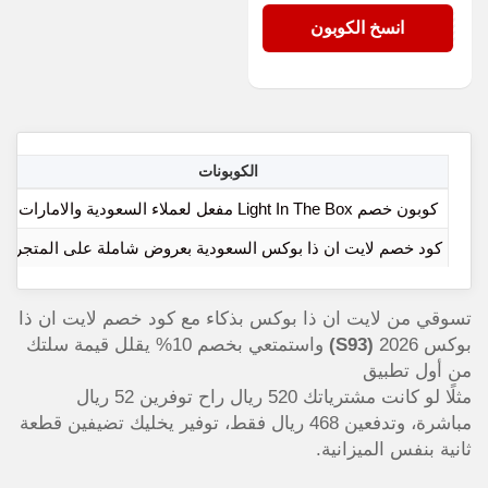
S93
انسخ الكوبون
الكوبونات
ا
كوبون خصم Light In The Box مفعل لعملاء السعودية والامارات
كود خصم لايت ان ذا بوكس السعودية بعروض شاملة على المتجر
تسوقي من لايت ان ذا بوكس بذكاء مع كود خصم لايت ان ذا
بوكس 2026
(S93)
واستمتعي بخصم 10% يقلل قيمة سلتك
من أول تطبيق
مثلًا لو كانت مشترياتك 520 ريال راح توفرين 52 ريال
مباشرة، وتدفعين 468 ريال فقط، توفير يخليك تضيفين قطعة
ثانية بنفس الميزانية.