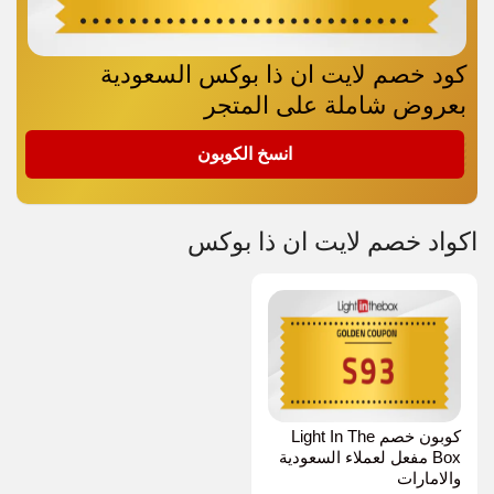
كود خصم لايت ان ذا بوكس السعودية
بعروض شاملة على المتجر
S93
انسخ الكوبون
اكواد خصم لايت ان ذا بوكس
كوبون خصم Light In The
Box مفعل لعملاء السعودية
والامارات