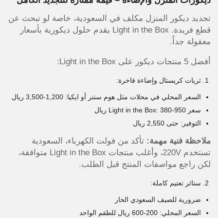
ديكورات المنزل والإضاءة – قيمة ممتازة للتجديد الكامل
تجديد ديكور المنزل مكلف في السعودية، خاصة لو تبحث عن
قطع فريدة. Light in the Box يقدم حلول ديكورية بأسعار
معقولة جداً.
أفضل 5 منتجات ديكور على Light in the Box:
ثريات كريستال وإضاءة فاخرة:
السعر المحلي في محلات مثل هوم سنتر أو ايكيا: 1,200-3,500 ريال
سعر Light in the Box: 380-950 ريال
التوفير: حتى 2,550 ريال
ملاحظة فنية مهمة:
تأكد من فولت الكهرباء، السعودية
تستخدم 220V، وأغلب منتجات Light in the Box متوافقة،
لكن راجع مواصفات المنتج قبل الطلب.
ستائر تعتيم كاملة:
ضرورية للصيف السعودي الحار
السعر المحلي: 200-600 ريال للطقم الواحد