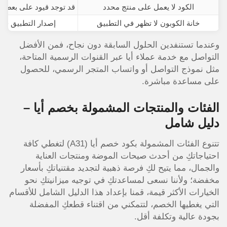
الكود لا يعمل على منتج محدد
قد توجد قيود على بعض ا
خانة الكوبون لا تظهر في التطبيق
إصدار التطبيق قدي
وعندما تستنفدين الحلول السابقة دون نجاح، فمن الأفضل
التواصل مع خدمة عملاء أيا عبر القنوات الرسمية المتاحة،
مثل نموذج التواصل أو واتساب المتجر الرسمي، للحصول
على مساعدة مباشرة.
الفئات والمنتجات المشمولة بخصم أيا –
دليل شامل
تتنوع الفئات المشمولة بكود خصم أيا (A31) لتغطي كافة
احتياجاتكِ من أحدث صيحات الموضة ومنتجات العناية
والجمال، مما يتيح لكِ فرصة ذهبية لتجديد مقتنياتكِ بأسعار
مخفضة؛ ولأننا نسعى لمساعدتكِ في توجيه ميزانيتكِ نحو
الخيارات الأكثر قيمة، قمنا بإعداد هذا الدليل الشامل للأقسام
التي يغطيها الخصم، لتتمكني من اقتناء قطعكِ المفضلة
بجودة عالية وتكلفة أقل.