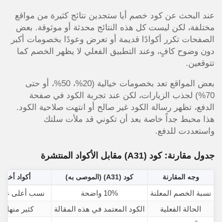
عند البحث عن كود خصم أيا ستجدين نتائج كثيرة من مواقع
مختلفة، لكن ليست كل هذه النتائج محدثة أو موثوقة. بعض
الصفحات تكرر أكوادًا قديمة أو تعرض وعودًا بخصومات أكبر
دون وضوح كافٍ، وعند التطبيق الفعلي لا يظهر الخصم كما
تتوقعين.
بعض المواقع تعد بخصومات خيالية (20%، 50%، أو حتى
70%) لجذب الزيارات، لكن عند تجربة الكود في صفحة
الدفع، تظهر رسالة الكود غير صالح أو انتهت صلاحية الكود.
هذا محبط جداً خاصة بعد أن تكوني قد ملأت سلتك
واستعددت للدفع.
جدول مقارنة: كود (A31) مقابل الأكواد المنتشرة
وجه المقارنة
كود (A31) (الموصى به)
أكواد أخرى
نسبة الخصم المعلنة
10% واضحة
نسب أعلى غير م
الحالة الفعلية
الكود المعتمد في هذه المقالة
كثير منها 