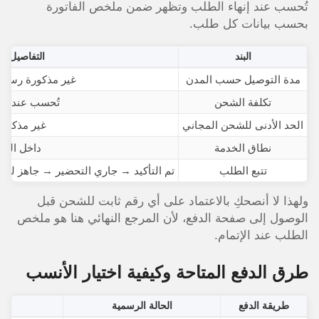
تُحسب عند إنهاء الطلب وتظهر ضمن ملخص الفاتورة
بحسب بيانات كل طلب.
البند
التفاصيل ا
مدة التوصيل حسب المدن
غير مذكورة رسميً
تكلفة الشحن
تُحسب عند إنه
الحد الأدنى للشحن المجاني
غير مذكور 
نطاق الخدمة
داخل السع
تتبع الطلب
تم التأكيد → جاري التحضير → جاهز لل
ولهذا لا أنصحكِ بالاعتماد على أي رقم ثابت للشحن قبل
الوصول إلى صفحة الدفع، لأن المرجع النهائي هنا هو ملخص
الطلب عند الإتمام.
طرق الدفع المتاحة وكيفية اختيار الأنسب
طريقة الدفع
الحالة الرسمية