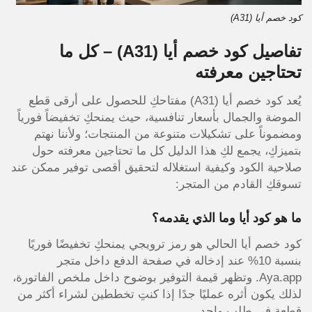
كود خصم أيا (A31)
تفاصيل كود خصم أيا (A31) – كل ما
تحتاجين معرفته
يُعد كود خصم أيا (A31) مفتاحكِ للحصول على أرقى قطع
الموضة والجمال بأسعار تنافسية، حيث يمنحكِ تخفيضاً فورياً
ومضموناً على تشكيلات متنوعة من المنتجات؛ ولأننا نهتم
بتميزكِ، يجمع لكِ هذا الدليل كل ما تحتاجين معرفته حول
صلاحية الكود وكيفية استغلاله لتحقيق أقصى توفير ممكن عند
تسوقكِ القادم من المتجر:
ما هو كود أيا وما الذي يقدمه؟
كود خصم أيا الحالي هو رمز ترويجي يمنحكِ تخفيضًا فوريًا
بنسبة 10% عند إدخاله في صفحة الدفع داخل متجر
Aya.app. وتظهر قيمة التوفير بوضوح داخل ملخص الفاتورة،
لذلك يكون أثره عمليًا جدًا إذا كنتِ تخططين لشراء أكثر من
قطعة في طلب واحد.