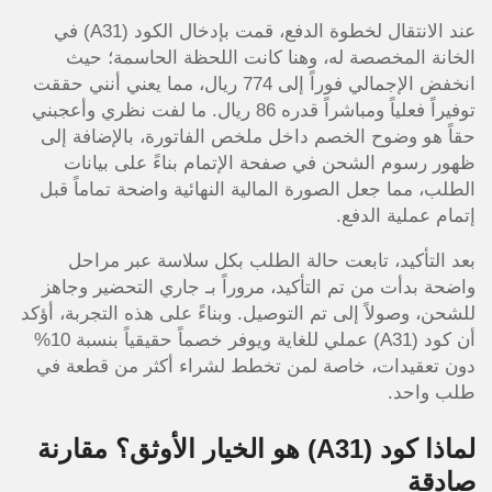
عند الانتقال لخطوة الدفع، قمت بإدخال الكود (A31) في
الخانة المخصصة له، وهنا كانت اللحظة الحاسمة؛ حيث
انخفض الإجمالي فوراً إلى 774 ريال، مما يعني أنني حققت
توفيراً فعلياً ومباشراً قدره 86 ريال. ما لفت نظري وأعجبني
حقاً هو وضوح الخصم داخل ملخص الفاتورة، بالإضافة إلى
ظهور رسوم الشحن في صفحة الإتمام بناءً على بيانات
الطلب، مما جعل الصورة المالية النهائية واضحة تماماً قبل
إتمام عملية الدفع.
بعد التأكيد، تابعت حالة الطلب بكل سلاسة عبر مراحل
واضحة بدأت من تم التأكيد، مروراً بـ جاري التحضير وجاهز
للشحن، وصولاً إلى تم التوصيل. وبناءً على هذه التجربة، أؤكد
أن كود (A31) عملي للغاية ويوفر خصماً حقيقياً بنسبة 10%
دون تعقيدات، خاصة لمن تخطط لشراء أكثر من قطعة في
طلب واحد.
لماذا كود (A31) هو الخيار الأوثق؟ مقارنة
صادقة