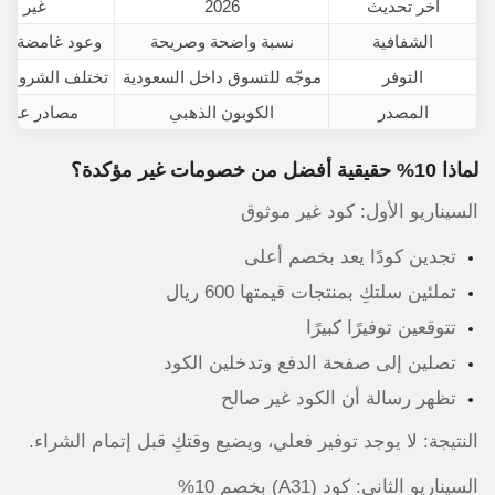
آخر تحديث
2026
غير مع
الشفافية
نسبة واضحة وصريحة
وعود غامضة بخ
التوفر
موجّه للتسوق داخل السعودية
تختلف الشروط م
المصدر
الكوبون الذهبي
مصادر عامة
لماذا 10% حقيقية أفضل من خصومات غير مؤكدة؟
السيناريو الأول: كود غير موثوق
تجدين كودًا يعد بخصم أعلى
تملئين سلتكِ بمنتجات قيمتها 600 ريال
تتوقعين توفيرًا كبيرًا
تصلين إلى صفحة الدفع وتدخلين الكود
تظهر رسالة أن الكود غير صالح
النتيجة: لا يوجد توفير فعلي، ويضيع وقتكِ قبل إتمام الشراء.
السيناريو الثاني: كود (A31) بخصم 10%