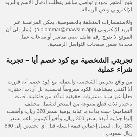
يتيح المتجر نموذج تواصل مباشر يتطلب إدخال الاسم والبريد
الإلكتروني ونص الرسالة.
وللاستفسارات المتعلقة بالخصوصية، يمكن المراسلة عبر
البريد الإلكتروني (a.alammar@mawsim.app). يُشار إلى أن
الموقع لا يدرج رقم هاتف نصي مباشر أو ساعات عمل
محددة ضمن صفحات التواصل الرسمية.
تجربتي الشخصية مع كود خصم أيا – تجربة
شراء عملية
من واقع تجربتي الشخصية والعملية مع كود خصم أيا، قررت
ألا أكتفي بمشاهدة الكود معروضاً فحسب، بل أردت اختباره
فعلياً عبر سلة مشتريات حقيقية للتأكد من فاعليته. قمت
باختيار ثلاث قطع متنوعة من المتجر لتشمل مختلف
التصاميم؛ حيث بدأت بـ عباية يومية بسعر 320 ريال، وأضفت
إليها جلابية أنيقة بسعر 360 ريال، وأخيراً كيمونو ناعم بسعر
180 ريال، ليصل إجمالي قيمة السلة قبل أي تخفيض إلى 860
ريال سعودي.