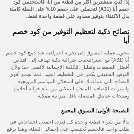
إذا كنتِ ستشترين أكثر من قطعة من أيا، فاستخدمي كود
خصم أيا (A31) لتحصلي على خصم 10% على السلة كاملة
بدل الاكتفاء بتوفير محدود على قطعة واحدة فقط.
نصائح ذكية لتعظيم التوفير من كود خصم
أيا
تتحول عملية التسوق إلى تجربة احترافية عند دمج كود خصم
أيا (A31) مع استراتيجيات شرائية ذكية تهدف إلى اقتناص
أفضل الصفقات وتقليل التكلفة الإجمالية لأقصى حد؛ ولأن
التوفير الحقيقي يكمن في التخطيط الجيد، قمنا بجمع أقوى
النصائح التي تساعدكِ على استغلال المواسم الترويجية
والميزات الإضافية للمتجر، لتتمكني من بناء خزانة أحلامكِ
ومنتجات عنايتكِ المفضلة بأقل ميزانية ممكنة.
النصيحة الأولى: التسوق المجمع
بدلًا من شراء قطعة واحدة كل فترة، اجمعي احتياجاتكِ في
طلب واحد. فالخصم يُحتسب على إجمالي السلة، وهذا يرفع