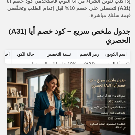
إذا كنتِ تنوين الشراء من أيا اليوم، فاستخدمي كود خصم أيا
(A31) لتحصلي على خصم 10% قبل إتمام الطلب وتخفّضي
قيمة سلتكِ مباشرة.
جدول ملخص سريع – كود خصم أيا (A31)
الحصري
اسم الكوبون
رمز الخصم
نسبة التخفيض
حالة الكود
آخر ت
كود أيا الذهبي
(A31)
10% على الإجمالي
فعال ومجرب
026