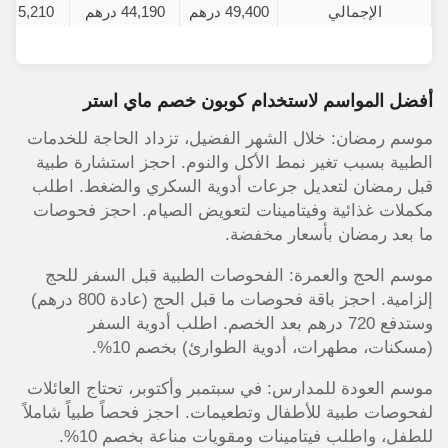
الإجمالي
49,400 درهم
44,190 درهم
5,210 درهم
أفضل المواسم لاستخدام كوبون خصم ماي استر
موسم رمضان: خلال الشهر الفضيل، تزداد الحاجة للخدمات
الطبية بسبب تغير نمط الأكل والنوم. احجز استشارة طبية
قبل رمضان لتعديل جرعات أدوية السكري والضغط. اطلب
مكملات غذائية وفيتامينات لتعويض الصيام. احجز فحوصات
ما بعد رمضان بأسعار مخفضة.
موسم الحج والعمرة: الفحوصات الطبية قبل السفر للحج
إلزامية. احجز باقة فحوصات ما قبل الحج (عادة 800 درهم)
وستدفع 720 درهم بعد الخصم. اطلب أدوية السفر
(مسكنات، مطهرات، أدوية الطوارئ) بخصم 10%.
موسم العودة للمدارس: في سبتمبر وأكتوبر، تحتاج العائلات
لفحوصات طبية للأطفال وتطعيمات. احجز فحصاً طبياً شاملاً
للطفل، واطلب فيتامينات ومقويات مناعة بخصم 10%.