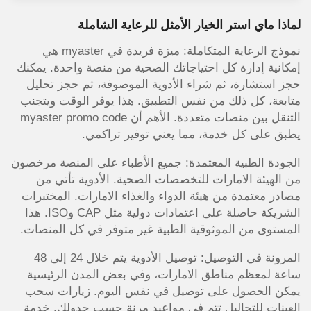
لماذا ماي استر الخيار الأمثل للرعاية الشاملة
نموذج الرعاية المتكاملة: ميزة فريدة في myaster هي
إمكانية إدارة كل احتياجاتك الصحية من منصة واحدة. يمكنك
حجز استشارة، ثم شراء الأدوية الموصوفة، ثم حجز تحليل
متابعة، كل ذلك من نفس التطبيق. هذا يوفر الوقت ويتجنب
التنقل بين منصات متعددة. الأهم أن myaster promo code
يطبق على كل خدمة، مما يعني توفير تراكمي.
الجودة الطبية المعتمدة: جميع الأطباء على المنصة مرخصون
من الهيئة الامارات للتخصصات الصحية. الأدوية تأتي من
مصادر معتمدة من هيئة الدواء والغذاء الامارات. المختبرات
الشريكة حاصلة على اعتمادات دولية مثل CAP وISO. هذا
المستوى من الموثوقية الطبية غير متوفر في كل المنصات.
المرونة في التوصيل: توصيل الأدوية يتم خلال 24 إلى 48
ساعة لمعظم مناطق الامارات، وفي بعض المدن الرئيسية
يمكن الحصول على توصيل في نفس اليوم. زيارات سحب
العينات للتحاليل تتم في مواعيد مرنة حسب جدولك. خدمة