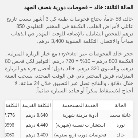
الحالة الثالثة: خالد – فحوصات دورية بنصف الجهد
خالد، 58 عاماً، يحتاج فحوصات طبية كل 3 أشهر بسبب تاريخ
عائلي لأمراض القلب. التكلفة في المختبر التقليدي 850
درهم للفحص الشامل، بالإضافة للوقت المهدر في الذهاب
صباحاً والانتظار. التكلفة السنوية 3,400 درهم.
حجز خالد الفحوصات عبر myAster مع خيار الزيارة المنزلية.
التكلفة 800 درهم – 10% = 720 درهم. التوفير لكل فحص 80
درهم، والسنوي 320 درهم. خالد يقول: أفضل جزء هو الزيارة
المنزلية، فريق المختبر يأتي في الوقت المحدد، يسحب العينة
خلال دقائق، والنتائج تصل عبر التطبيق خلال 24 ساعة. لا
أحتاج للاستيقاظ مبكراً أو قيادة السيارة صائماً.
الحالة
الخدمة المستخدمة
التكلفة القديمة
التكلفة مع
عائلة محمد
أدوية مزمنة شهرية
8,640 درهم
7,776 درهم
نورة
استشارات نفسية (شهرية)
4,440 درهم
3996 درهم
خالد
فحوصات دورية (ربع سنوية)
3,400 درهم
3060 درهم