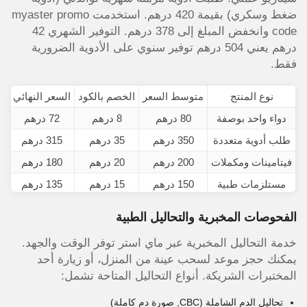
ضغط وسكري) بقيمة 420 درهم. استخدمت myaster promo
code وانخفض المبلغ إلى 378 درهم. التوفير الشهري 42
درهم يعني 504 درهم توفير سنوي على الأدوية الضرورية
فقط.
نوع المنتج
متوسط السعر
الخصم بالكود
السعر النهائي
دواء واحد بوصفة
80 درهم
8 درهم
72 درهم
طلب أدوية متعددة
350 درهم
35 درهم
315 درهم
فيتامينات ومكملات
200 درهم
20 درهم
180 درهم
مستلزمات طبية
150 درهم
15 درهم
135 درهم
الفحوصات المخبرية والتحاليل الطبية
خدمة التحاليل المخبرية عبر ماي استر توفر الوقت والجهد.
يمكنك حجز موعد لسحب عينة من المنزل، أو زيارة أحد
المختبرات الشريكة. أنواع التحاليل المتاحة تشمل:
تحاليل الدم الشاملة (CBC, صورة دم كاملة)