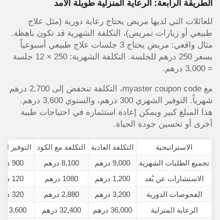
الطريقة الرابعة: الرعاية المنزلية طويلة الأمد
للعائلات التي لديها مريض يحتاج رعاية دورية (مثل علاج
طبيعي أو زيارات تمريض)، التكلفة الشهرية قد تكون باهظة.
مثال واقعي: مريض يحتاج 3 جلسات علاج طبيعي أسبوعياً
بسعر 250 درهم للجلسة. التكلفة الشهرية: 250 × 12 جلسة
= 3,000 درهم.
مع myaster coupon code، التكلفة تنخفض إلى 2,700 درهم
شهرياً. التوفير الشهري 300 درهم، والسنوي 3,600 درهم.
هذا المبلغ كبير ويمكن إعادة استثماره في احتياجات طبية
أخرى أو تحسين جودة الحياة.
الاستراتيجية
التكلفة العادية
التكلفة مع الكود
التوفير ال
تجميع الطلبات الشهرية
9,000 درهم
8,100 درهم
900 درهم
الاستشارات عن بُعد
1,200 درهم
1080 درهم
120 درهم
الفحوصات الدورية
3,200 درهم
2,880 درهم
320 درهم
الرعاية المنزلية
36,000 درهم
32,400 درهم
3,600 درهم