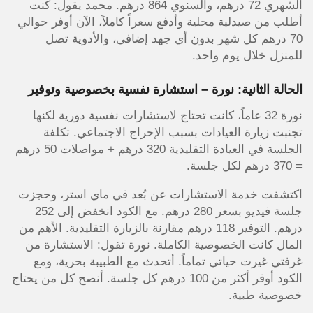
الشهري 72 درهم، والسنوي 864 درهم. محمد يقول: كنت
أطلب من صيدلية محلية وأدفع سعراً كاملاً، الآن أوفر حوالي
70 درهم كل شهر بدون أي جهد إضافي، والأدوية تصل
للمنزل خلال يوم واحد.
الحالة الثانية: نورة – استشارة نفسية بخصوصية وتوفير
نورة 32 عاماً، كانت تحتاج لاستشارات نفسية دورية لكنها
تجنبت زيارة العيادات بسبب الإحراج الاجتماعي. تكلفة
الجلسة في العيادة التقليدية 320 درهم + مواصلات 50 درهم
= 370 درهم لكل جلسة.
اكتشفت خدمة الاستشارات عن بُعد في ماي استر، وحجزت
جلسة فيديو بسعر 280 درهم. مع الكود انخفض إلى 252
درهم. التوفير 118 درهم مقارنة بالزيارة التقليدية. الأهم من
المال كانت الخصوصية الكاملة. نورة تقول: الاستشارة من
غرفتي غيرت حياتي تماماً. أتحدث مع الطبيبة بحرية، ومع
الكود أوفر أكثر من 100 درهم كل جلسة. أنصح كل من يحتاج
خصوصية طبية.