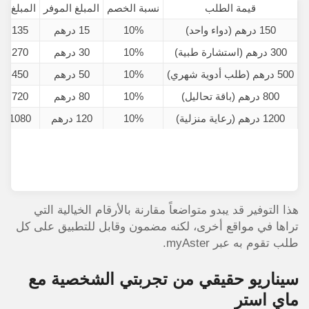
قيمة الطلب
نسبة الخصم
المبلغ الموفر
المبلغ ال
150 درهم (دواء واحد)
10%
15 درهم
135 درهم
300 درهم (استشارة طبية)
10%
30 درهم
270 درهم
500 درهم (طلب أدوية شهري)
10%
50 درهم
450 درهم
800 درهم (باقة تحاليل)
10%
80 درهم
720 درهم
1200 درهم (رعاية منزلية)
10%
120 درهم
1080 درهم
هذا التوفير قد يبدو متواضعاً مقارنة بالأرقام الخيالية التي
تراها في مواقع أخرى، لكنه مضمون وقابل للتطبيق على كل
طلب تقوم به عبر myAster.
سيناريو حقيقي من تجربتي الشخصية مع
ماي استر