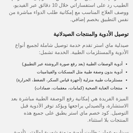
الطبيب رد على استفساراتي خلال 10 دقائق عبر الفيديو،
ووصف العلاج المناسب مع إمكانية طلب الدواء مباشرة من
نفس التطبيق بخصم إضافي.
توصيل الأدوية والمنتجات الصيدلانية
صيدلية ماي استر تقدم خدمة توصيل شاملة لجميع أنواع
الأدوية والمستلزمات الطبية. الخدمة تشمل:
أدوية الوصفات الطبية (بعد رفع صورة الروشتة عبر التطبيق)
أدوية بدون وصفة طبية مثل المسكنات والفيتامينات
مستلزمات طبية منزلية (أجهزة قياس السكر، الضغط، الحرارة)
منتجات العناية الصحية (كمامات، معقمات، ضمادات)
الميزة الفريدة هي إمكانية رفع الوصفة الطبية مباشرة بعد
الاستشارة، والصيدلي يراجعها ويؤكد توفر الأدوية قبل
التوصيل. كود خصم ماي استر يطبق على جميع هذه
المنتجات بلا استثناء.
سيناريو عملي: طلبت أدوية مزمنة شهرية لوالدتي (أدوية