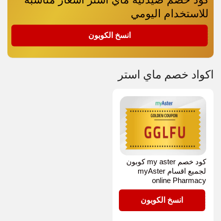
للاستخدام اليومي
GGLFU
انسخ الكوبون
اكواد خصم ماي استر
كود خصم my aster كوبون
لجميع اقسام myAster
online Pharmacy
GGLFU
انسخ الكوبون