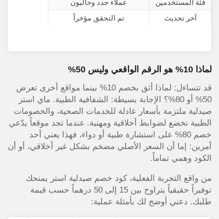
فئة المستخدمين
عملاء جدد وحاليون
آخر تحديث
تم التحقق مؤخراً
لماذا 10% هو الرقم الواقعي وليس 50%
قد تتساءل: لماذا أثق بخصم 10% بينما مواقع أخرى تعرض
50% أو 80%؟ الإجابة بسيطة: الشفافية الطبية. ماي استر
صيدلية ملتزمة بأسعار عادلة للخدمات الصحية، والخصومات
الطبية تخضع لضوابط أخلاقية ومهنية. عندما تجد موقعاً يدّعي
خصم 80% على استشارة طبية أو دواء، فهذا يعني أحد
أمرين: إما أن السعر الأصلي مضخم بشكل غير أخلاقي، أو أن
الكود وهمي تماماً.
من واقع التجربة الفعلية، كود خصم صيدلية استر يمنحك
توفيراً حقيقياً يتراوح بين 15 إلى 50 درهماً حسب قيمة
طلبك. دعني أوضح لك بأمثلة عملية: