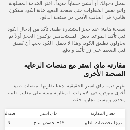
سجل دخولك أو أنشئ حساباً جديداً. اختر الخدمة المطلوبة
واتبع نفس الخطوات حتى صفحة الدفع. خانة الكود ستكون
ظاهرة في الجانب الأيمن من صفحة الدفع.
نصيحة هامة: عند حجز استشارة طبية، تأكد من إدخال الكود
قبل تأكيد الموعد. بعض المستخدمين يؤكدون الحجز أولاً ثم
يحاولون تطبيق الكود، وهذا لا يعمل. الكود يجب أن يُطبق
قبل الضغط على زر تأكيد وادفع.
مقارنة ماي استر مع منصات الرعاية
الصحية الأخرى
لفهم قيمة ماي استر الحقيقية، دعنا نقارنها بمنصات طبية
أخرى متوفرة في الامارات. المقارنة مبنية على معايير طبية
محددة وليست تجارية فقط.
معيار المقارنة
ماي استر
صيدليات أ
تنوع التخصصات الطبية
15+ تخصص متاح
لا توج