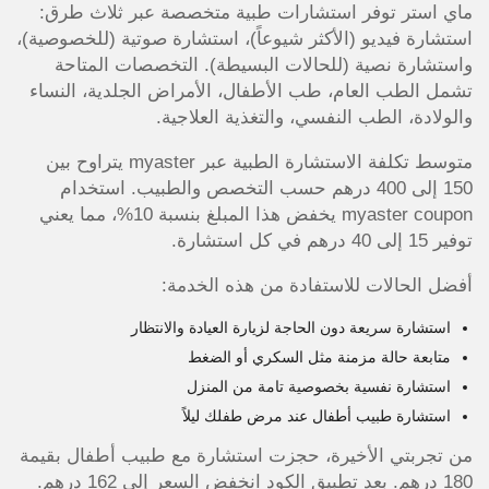
ماي استر توفر استشارات طبية متخصصة عبر ثلاث طرق:
استشارة فيديو (الأكثر شيوعاً)، استشارة صوتية (للخصوصية)،
واستشارة نصية (للحالات البسيطة). التخصصات المتاحة
تشمل الطب العام، طب الأطفال، الأمراض الجلدية، النساء
والولادة، الطب النفسي، والتغذية العلاجية.
متوسط تكلفة الاستشارة الطبية عبر myaster يتراوح بين
150 إلى 400 درهم حسب التخصص والطبيب. استخدام
myaster coupon يخفض هذا المبلغ بنسبة 10%، مما يعني
توفير 15 إلى 40 درهم في كل استشارة.
أفضل الحالات للاستفادة من هذه الخدمة:
استشارة سريعة دون الحاجة لزيارة العيادة والانتظار
متابعة حالة مزمنة مثل السكري أو الضغط
استشارة نفسية بخصوصية تامة من المنزل
استشارة طبيب أطفال عند مرض طفلك ليلاً
من تجربتي الأخيرة، حجزت استشارة مع طبيب أطفال بقيمة
180 درهم. بعد تطبيق الكود انخفض السعر إلى 162 درهم.