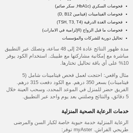
فحوصات السكري (HbA1c, سكر صائم)
فحوصات الفيتامينات (فيتامين D, B12)
فحوصات الغدة الدرقية (TSH, T3, T4)
فحوصات ما قبل الزواج (الإلزامية في الامارات)
تحاليل دورية للشركات والمؤسسات
مدة ظهور النتائج عادة 24 إلى 48 ساعة، وتصلك عبر التطبيق
مباشرة مع إمكانية مشاركتها مع طبيبك. استخدام الكود يوفر
10% على أي باقة تحاليل تختارها.
مثال واقعي: احتجت لعمل فحص فيتامينات شامل (5
فيتامينات) بسعر 350 درهم. مع الكود دفعت 315 درهم.
الفريق حضر للمنزل في الموعد المحدد، وسحب العينة خلال
5 دقائق، والنتائج وصلتني بعد يوم واحد عبر التطبيق.
خدمات الرعاية الصحية المنزلية
الرعاية المنزلية خدمة حيوية خاصة لكبار السن والمرضى
طريحي الفراش. myAster توفر: