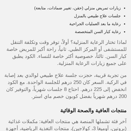
زيارات تمريض منزلي (حقن، تغيير ضمادات، متابعة)
جلسات علاج طبيعي بالمنزل
رعاية ما بعد العمليات الجراحية
رعاية كبار السن المتخصصة
لماذا تختار الرعاية المنزلية؟ أولاً، توفر وقت وتكلفة التنقل
للمستشفى أو المركز الطبي. ثانياً، راحة أكبر للمريض خاصة
كبار السن. ثالثاً، خصوصية أكثر خاصة للنساء. الكود يطبق
على جميع زيارات الرعاية المنزلية.
من تجربة قريبة، حجزت جلسة علاج طبيعي لوالدي بعد إصابة
في الركبة. السعر كان 250 درهم للجلسة الواحدة. مع الكود
انخفض إلى 225 درهم. احتاج 8 جلسات شهرياً، والتوفير كان
200 درهم شهرياً بفضل كوبون خصم ماي استر.
منتجات العافية والصحة الوقائية
آخر فئة تشملها المنصة هي منتجات العافية: مكملات غذائية
(بروتين، أوميغا 3، كولاجين)، منتجات التغذية الرياضية، أجهزة