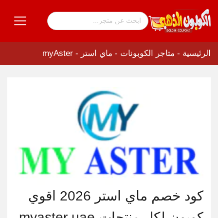
الرئيسية
-
متاجر الكوبونات
-
ماي استر - myAster
كود خصم ماي استر 2026 اقوي
كوبون لكل منتجات myaster uae