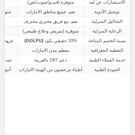
الاستشارات عن بُعد
متوفرة (فيديو/صوت/نص)
غير
توصيل الأدوية
نعم، جميع مناطق الامارات
متوفر 
التحاليل المنزلية
نعم، مع فريق مخبري محترف
غير
الرعاية المنزلية
متوفرة (تمريض وعلاج طبيعي)
غير
نسبة الخصم المتاحة
10% حقيقي بكود
(GGLFU)
عروض م
التغطية الجغرافية
معظم مدن الامارات
خدمة العملاء الطبية
دعم 24/7 بالعربية
جيدة ل
الجودة الطبية
أطباء مرخصون من الهيئة الامارات
أدوية 