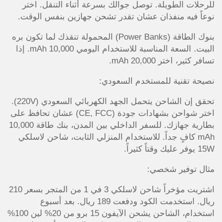
للرحلات الطويلة. توصل جوالك بسرعة أثناء التنقل. اختر
نوعاً فيه منفذان عشان تقدر تشحن جهازين بنفس الوقت.
بنوك الطاقة (Power Banks) المحمولة تنقذك لما تكون بره
البيت. السعة المناسبة للاستخدام اليومي 10,000 mAh. إذا
تسافر كثير، اختر 20,000 mAh.
نصيحة تقنية للمستخدم السعودي:
تحقق إن الشاحن يتحمل الجهد الكهربائي السعودي (220V).
اختر شواحن بشهادات جودة (CE, FCC) عشان تحافظ على
بطارية جهازك. للسفر الداخلي بين المدن، بنك طاقة 10,000
mAh كافٍ جداً. للاستخدام المنزلي الثابت، شاحن لاسلكي
15W يوفر عليك وقتاً كثيراً.
مثال توفير شخصي:
اشتريت مؤخراً شاحن لاسلكي 3 في 1 من المتجر بسعر 210
ريال. استخدمت الكود ودفعت 189 ريال. بعد أسبوع
استخدام، الشاحن يشحن الآيفون 15 برو من 20% لين 100%