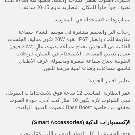
الكبيرة. الصوت يغطي مساحة واسعة. بعضها فيه إضاءة LED
تضيف جواً حلواً للمكان. البطارية تدوم 15-20 ساعة.
سيناريوهات الاستخدام في السعودية:
رحلات البر والتخييم منتشرة في موسم الشتاء. سماعة
مقاومة للماء والغبار IP67 بقوة 20W تكون مثالية. الجلسات
العائلية في المجلس تحتاج سماعة بصوت عالٍ (30W فوق)
عشان تغطي المساحة. الاستخدام في السيارة للرحلات
الطويلة يحتاج سماعة صغيرة ومحمولة. غرف الأطفال
تناسبها سماعات بإضاءة ليلية مريحة للعين.
معايير اختيار الجودة:
عمر البطارية المناسب 12 ساعة فوق للاستخدامات الطويلة.
مدى البلوتوث لازم يكون 10 أمتار كحد أدنى. جودة الصوت
تحققها من خاصية Bass Boost للصوت العميق الواضح.
الإكسسوارات الذكية (Smart Accessories)
هذي الفئة تشمل كل القطع الصغيرة اللي تكمّل تجربة