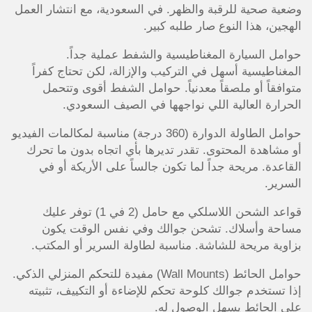
وضعية صحية للرقبة والظهر. في السعودية، مع انتشار العمل
الهجين، هذا النوع صار طلبه كبير.
حوامل السيارة المغناطيسية والشفط عملية جداً.
المغناطيسية أسهل في التركيب والإزالة، لكن تحتاج كفراً
متوافقاً أو ملصقاً معدنياً. حوامل الشفط أقوى وتتحمل
الحرارة العالية اللي نواجهها في الصيف السعودي.
حوامل الطاولة الدوارة (360 درجة) مناسبة لمكالمات الفيديو
أو مشاهدة المحتوى. تقدر تديرها بأي اتجاه بدون ما تحرك
القاعدة. مريحة جداً لما تكون جالساً على الأريكة أو في
السرير.
قواعد الشحن اللاسلكي مع حامل (2 في 1) توفر عليك
مساحة وأسلاك. تشحن جوالك وفي نفس الوقت يكون
بزاوية مريحة للشاشة. مناسبة لطاولة السرير أو المكتب.
حوامل الحائط (Wall Mounts) مفيدة للتحكم المنزلي الذكي.
إذا تستخدم جوالك كلوحة تحكم للإضاءة أو التكييف، تثبيته
على الحائط يسهل الوصول له.