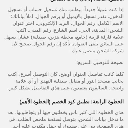
إذا كنت عميلاً جديداً، بيطلب منك تسجيل حساب أو تسجيل
الدخول. تقدر تسجل بالإيميل أو برقم الجوال. املأ بياناتك:
الاسم الكامل، رقم الجوال، البريد الإلكتروني. اختر عنوان
الشحن: المدينة، الحي، اسم الشارع، رقم المبنى. اكتب
علامة فارقة قريبة (جامع، محطة بنزين، صيدلية) عشان يسهل
على السائق يلقى العنوان. تأكد إن رقم الجوال صحيح لأن
شركة الشحن بتتصل عليك.
نصيحة للتوصيل السريع:
كلما كانت تفاصيل العنوان أوضح، كان التوصيل أسرع. اكتب
بجانب مسجد النور أو مقابل صيدلية النهدي أو أي علامة
واضحة. السائقون يعتمدون على هذي التفاصيل بشكل كبير.
الخطوة الرابعة: تطبيق كود الخصم (الخطوة الأهم)
هذي الخطوة اللي كثير ناس يخطئون فيها أو يتجاهلونها. بعد
ما تدخل بيانات الشحن، بتوصل لصفحة ملخص الطلب. في
هذي الصفحة، دور على صندوق أو حقل مكتوب عليه أحد