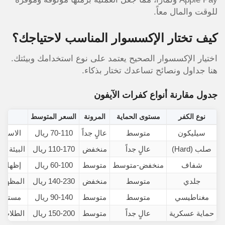
للوقت والمال معاً.
كيف تختار الإكسسوار المناسب لاحتياجك؟
اختيار الإكسسوار الصحيح يعتمد على نوع استخدامك وبيئتك.
هنا جداول ونصائح تساعدك تختار بذكاء.
جدول مقارنة أنواع كفرات الآيفون
نوع الكفر
مستوى الحماية
المرونة
السعر المتوسط
سيليكون
متوسط
عالٍ جداً
70-110 ريال
الاستخد
صلب (Hard)
عالٍ جداً
منخفض
110-170 ريال
البيئة ا
شفاف
منخفض-متوسط
متوسط
60-100 ريال
إظهار ل
جلدي
متوسط
منخفض
140-230 ريال
المظهر ا
مغناطيسي
متوسط
متوسط
90-140 ريال
مستخدم
حماية عسكرية
عالٍ جداً
متوسط
150-200 ريال
الطلاب 