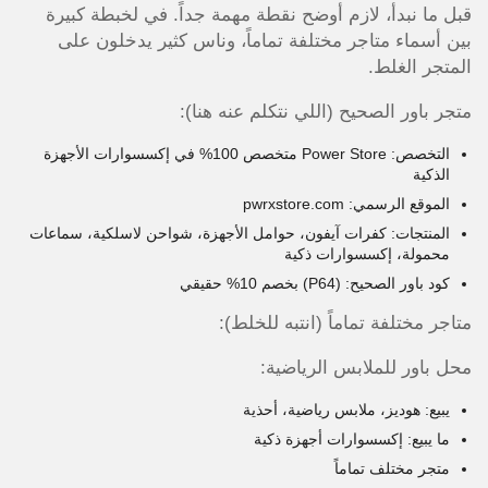
قبل ما نبدأ، لازم أوضح نقطة مهمة جداً. في لخبطة كبيرة
بين أسماء متاجر مختلفة تماماً، وناس كثير يدخلون على
المتجر الغلط.
متجر باور الصحيح (اللي نتكلم عنه هنا):
التخصص: Power Store متخصص 100% في إكسسوارات الأجهزة
الذكية
الموقع الرسمي: pwrxstore.com
المنتجات: كفرات آيفون، حوامل الأجهزة، شواحن لاسلكية، سماعات
محمولة، إكسسوارات ذكية
كود باور الصحيح: (P64) بخصم 10% حقيقي
متاجر مختلفة تماماً (انتبه للخلط):
محل باور للملابس الرياضية:
يبيع: هوديز، ملابس رياضية، أحذية
ما يبيع: إكسسوارات أجهزة ذكية
متجر مختلف تماماً