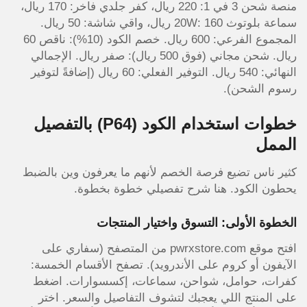
منصة شحن 3 في 1: 220 ريال، كفر جلدي فاخر: 170 ريال،
سماعة بلوتوث 20W: 160 ريال، واقي شاشة: 50 ريال.
المجموع الفرعي: 600 ريال. خصم الكود (10%): ناقص 60
ريال. شحن مجاني (فوق 500 ريال): صفر ريال. الإجمالي
النهائي: 540 ريال. التوفير الفعلي: 60 ريال (إضافةً لتوفير
رسوم الشحن).
خطوات استخدام الكود (P64) بالتفصيل
الممل
كثير ناس تضيع فرصة الخصم لأنهم ما يعرفون وين بالضبط
يحطون الكود. هنا شرح تفصيلي خطوة بخطوة.
الخطوة الأولى: التسوق واختيار المنتجات
افتح موقع pwrxstore.com من المتصفح (سفاري على
الآيفون أو كروم على الأندرويد). تصفح الأقسام الخمسة:
كفرات، حوامل، شواحن، سماعات، إكسسوارات. اضغط
على المنتج اللي يعجبك لتشوف التفاصيل والسعر. اختر