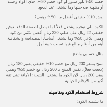
خصم 50% باور ستور أو كود خصم 80%. هذي أكواد وهمية
أو منتهية صلاحيتها وما تشتغل عند الدفع.
ليش 10% حقيقي أفضل من 50% وهمي؟
الكود اللي نوفره يشتغل فعلاً لما توصل لصفحة الدفع. توفير
حقيقي 22 ريال على طلب 220 ريال أفضل بكثير من كود
وهمي يدّعي 50% وما يشتغل أساساً. المصداقية والشفافية
أهم من أرقام مبالغ فيها تسبب خيبة أمل.
مثال حسابي واضح:
منتج بسعر 200 ريال مع خصم 10% حقيقي يصير 180 ريال
(دفعت فعلاً). نفس المنتج بـ 200 ريال مع خصم 50% وهمي
يبقى 200 ريال لأن الكود ما يشتغل. النتيجة: الأمانة تبني ثقة
أكبر من الأرقام الخيالية.
شروط استخدام الكود وتفاصيله
ما يشمله الكود: