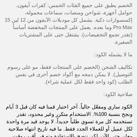
الخصم يطبق على جميع الفئات الخمس: كفرات آيفون،
حوامل أجهزة، شواحن ومنصات، سماعات محمولة،
إكسسوارات ذكية. يشمل كل موديلات الآيفون من 12 لين 15
Pro Max وما بعده. يعمل على المنتجات المخفضة أساساً
(تقدر تجمع التخفيضات). يشتغل حتى على المشتريات
الصغيرة.
ما لا يشمله الكود:
تكاليف الشحن (الخصم على المنتجات فقط، مو على رسوم
التوصيل). لا يمكن دمجه مع أكواد خصم أخرى في نفس
الطلب (كود واحد فقط لكل عملية شراء).
صلاحية الكود:
الكود ساري ومفعّل حالياً. آخر اختبار قمنا فيه كان قبل 3 أيام
ونجح بنسبة 100%. الاستخدام متكرر وغير محدود، تقدر
تستخدمه كل مرة تسوي طلباً جديداً. لا يوجد قيد مرة واحدة
لكل عميل أو للعملاء الجدد فقط. ما فيه تاريخ انتهاء صلاحية
معلن حتى الآن، لكن ننصح بالاستفادة منه في أقرب وقت