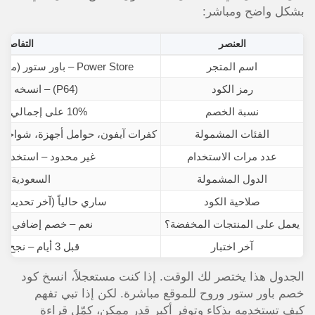
بشكل واضح ومباشر:
العنصر
التفاصيل
اسم المتجر
Power Store – باور ستور (متخصص إكسسوارات ذكية)
رمز الكود
(P64) – انسخه بحروف كبيرة
نسبة الخصم
10% على إجمالي قيمة المنتجات
الفئات المشمولة
كفرات آيفون، حوامل أجهزة، شواحن
عدد مرات الاستخدام
غير محدود – استخدمه
الدول المشمولة
السعودية حص
صلاحية الكود
ساري حالياً (آخر تحديث:
يعمل على المنتجات المخفضة؟
نعم – خصم إضافي فو
آخر اختبار
قبل 3 أيام – نجح بنسبة 100%
الجدول هذا يختصر لك الوقت. إذا كنت مستعجلاً، انسخ كود
خصم باور ستور وروح للموقع مباشرة. لكن إذا تبي تفهم
كيف تستخدمه بذكاء وتوفر أكبر قدر ممكن، كمّل قراءة