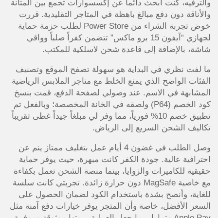
والترفيه، كنت أبحث دائماً عن إكسسوارات تجمع بين المتانة
والأناقة دون دفع مبالغ باهظة في المتاجر التقليدية. قررت
خوض تجربة الشراء من Power Store لطلب حزمة حماية
لجهازي “آيفون 15 برو ماكس” تتضمن كفراً صلباً وواقي
شاشة، بالإضافة إلى قاعدة شحن لاسلكية للمكتب.
ما لفت نظري في البداية هو سهولة تصفح الموقع وتصنيف
الفئات الواضح الذي يمنع الخلط مع متاجر الملابس الرياضية
المشابهة في الاسم. عند وصولي لصفحة الدفع، قمت بنسخ
كود الخصم (P64) ولصقه في الخانة المخصصة؛ وبالفعل تم
تطبيق خصم 10% فورياً، مما وفر لي مبلغاً جيداً غطى تقريباً
تكاليف الشحن السريع إلى الرياض.
وصل الطلب في غضون 4 أيام عمل بتغليف ممتاز ينم عن
احترافية عالية. جودة الكفر كانت مبهرة، حيث يوفر حماية
حقيقية للكاميرات والزوايا، بينما منصة الشحن تعمل بكفاءة
مع خاصية MagSafe دون حرارة زائدة. تجربتي كانت سلسة
للغاية، وأنصح بشدة باستخدام الكود لضمان الحصول على
السعر الأفضل، خاصة وأن المتجر يوفر خيارات دفع آمنة مثل
Apple Pay وتمارا، مما جعل العملية برمتها موثوقة وموفرة