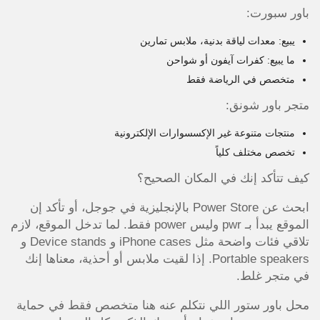
باور سبورت:
يبيع: معدات لياقة بدنية، ملابس تمارين
ما يبيع: كفرات آيفون أو شواحن
متخصص في الرياضة فقط
متجر باور شونق:
منتجات متنوعة غير الإكسسوارات الإلكترونية
تخصص مختلف كلياً
كيف تتأكد إنك في المكان الصحيح؟
ابحث عن Power Store بالإنجليزية في جوجل، أو تأكد إن
الموقع يبدأ بـ pwr وليس power فقط. لما تدخل الموقع، لازم
تلاقي فئات واضحة مثل iPhone cases و Device stands و
Portable speakers. إذا لقيت ملابس أو أحذية، معناها إنك
في متجر غلط.
محل باور ستور اللي نتكلم عنه هنا متخصص فقط في حماية