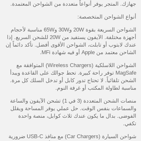
جهازك. المتجر يوفر أنواعاً متعددة من الشواحن المعتمدة.
أنواع الشواحن المتخصصة:
الشواحن السريعة بقوة 20W و30W و65W مناسبة لأحجام
أجهزة مختلفة. الآيفون يستفيد من 20W للشحن السريع. إذا
عندك لابتوب أو تابلت، الشواحن الأقوى أفضل. تأكد دائماً إن
الشاحن معتمد من Apple أو فيه شهادة MFi.
الشواحن اللاسلكية (Wireless Chargers) المتوافقة مع
MagSafe توفر راحة كبيرة. تحط جوالك على القاعدة ويبدأ
الشحن تلقائياً. لا تحتاج تدور كابل أو تدخل السلك كل مرة.
مناسبة لطاولة المكتب أو غرفة النوم.
منصات الشحن المتعددة (3 في 1) تشحن الآيفون والساعة
والسماعات بنفس الوقت. حل عملي يوفر المساحة ويقلل
الفوضى. بدال ما يكون عندك ثلاث كوابل، منصة واحدة
تكفي.
شواحن السيارة (Car Chargers) مع منافذ USB-C ضرورية