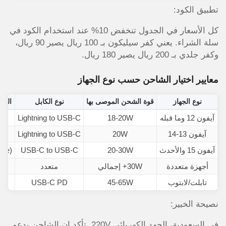
تطبيق الكود:
كل الأسعار في الجدول تنخفض 10% عند استخدام الكود في
سلة الشراء. يعني كفر سيليكون بـ 100 ريال يصير 90 ريال،
وكفر جلدي بـ 200 ريال يصير 180 ريال.
معايير اختيار الشاحن حسب نوع الجهاز
نوع الجهاز
قوة الشحن الموصى بها
نوع الكابل
الشا
آيفون 12 وما قبله
18-20W
Lightning to USB-C
5W
آيفون 13-14
20W
Lightning to USB-C
7.5W 
آيفون 15 والأحدث
20-30W
USB-C to USB-C
afe)
أجهزة متعددة
30W+ إجمالي
متعدد
منصة
تابلت/لابتوب
45-65W
USB-C PD
غي
نصيحة الخبير:
في السعودية، الجهد الكهربائي 220V. تأكد إن الشاحن يدعم