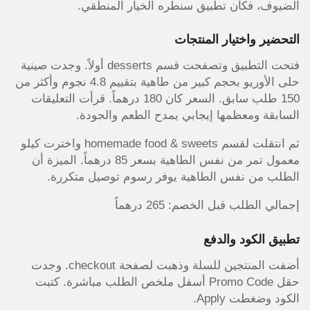
الضيوف، فكان تطبيق سنطره الخيار المنطقي.
التحضير واختيار المنتجات
فتحت التطبيق وتصفحت قسم desserts أولاً. وجدت صينية
حلى الأوريو بحجم كبير من طاهية بتقييم 4.8 نجوم وأكثر من
150 طلب سابق. السعر كان 180 درهماً. قرأت التعليقات
السابقة ومعظمها إيجابي يمدح الطعم والجودة.
ثم انتقلت لقسم homemade food & sweets واخترت كيلو
معمول تمر من نفس الطاهية بسعر 85 درهماً. الميزة أن
الطلب من نفس الطاهية يوفر رسوم توصيل متكررة.
إجمالي الطلب قبل الخصم: 265 درهماً
تطبيق الكود والدفع
أضفت المنتجين للسلة وذهبت لصفحة checkout. وجدت
حقل Promo Code أسفل ملخص الطلب مباشرة. كتبت
الكود وضغطت Apply.