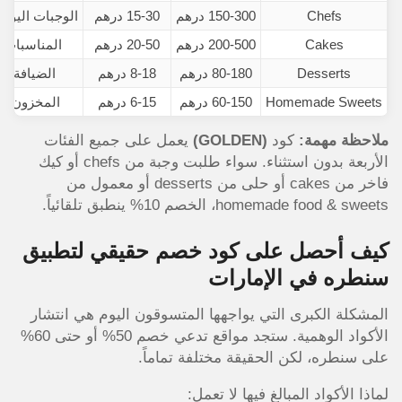
Chefs
150-300 درهم
15-30 درهم
الوجبات اليومي
Cakes
200-500 درهم
20-50 درهم
المناسبات 
Desserts
80-180 درهم
8-18 درهم
الضيافة وا
Homemade Sweets
60-150 درهم
6-15 درهم
المخزون ال
ملاحظة مهمة:
كود
(GOLDEN)
يعمل على جميع الفئات
الأربعة بدون استثناء. سواء طلبت وجبة من chefs أو كيك
فاخر من cakes أو حلى من desserts أو معمول من
homemade food & sweets، الخصم 10% ينطبق تلقائياً.
كيف أحصل على كود خصم حقيقي لتطبيق
سنطره في الإمارات
المشكلة الكبرى التي يواجهها المتسوقون اليوم هي انتشار
الأكواد الوهمية. ستجد مواقع تدعي خصم 50% أو حتى 60%
على سنطره، لكن الحقيقة مختلفة تماماً.
لماذا الأكواد المبالغ فيها لا تعمل: