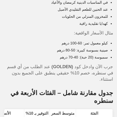
في المناسبات الدينية كرمضان والأعياد
عند الحنين للطعم التقليدي الأصيل
للمخزون المنزلي من الحلويات
كهدايا تقليدية راقية
مثال الأسعار الواقعية:
كيلو معمول تمر: 60-100 درهم
صينية بسبوسة كبيرة: 50-80 درهم
سمبوسة (20 حبة): 40-70 درهم
جرب الآن وادخل كود
(GOLDEN)
عند الطلب من أي قسم
في سنطره، خصم 10% حقيقي ينطبق على الجميع بدون
استثناء.
جدول مقارنة شامل – الفئات الأربعة في
سنطره
الفئة
متوسط السعر
التوفير بـ 10%
الأنسب 