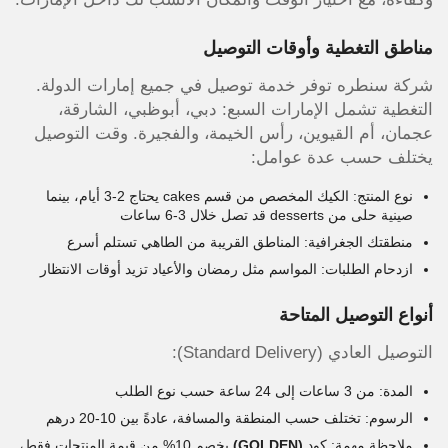
مناطق التغطية وأوقات التوصيل
شركة سنطره توفر خدمة توصيل في جميع إمارات الدولة.
التغطية تشمل الإمارات السبع: دبي، أبوظبي، الشارقة،
عجمان، أم القيوين، رأس الخيمة، والفجيرة. وقت التوصيل
يختلف حسب عدة عوامل:
نوع المنتج: الكيك المخصص من قسم cakes يحتاج 2-3 أيام، بينما
صينية حلى من desserts قد تصل خلال 3-6 ساعات
منطقتك الجغرافية: المناطق القريبة من الطاهي تستلم أسرع
ازدحام الطلبات: المواسم مثل رمضان والأعياد تزيد أوقات الانتظار
أنواع التوصيل المتاحة
التوصيل العادي (Standard Delivery):
المدة: من 3 ساعات إلى 24 ساعة حسب نوع الطلب
الرسوم: تختلف حسب المنطقة والمسافة، عادةً بين 10-20 درهم
ملاحظة مهمة: كود
(GOLDEN)
يخصم 10% من قيمة المنتجات فقط،