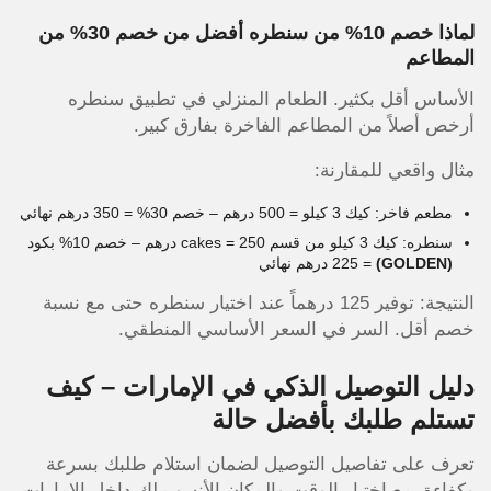
لماذا خصم 10% من سنطره أفضل من خصم 30% من
المطاعم
الأساس أقل بكثير. الطعام المنزلي في تطبيق سنطره
أرخص أصلاً من المطاعم الفاخرة بفارق كبير.
مثال واقعي للمقارنة:
مطعم فاخر: كيك 3 كيلو = 500 درهم – خصم 30% = 350 درهم نهائي
سنطره: كيك 3 كيلو من قسم cakes = 250 درهم – خصم 10% بكود
(GOLDEN)
= 225 درهم نهائي
النتيجة: توفير 125 درهماً عند اختيار سنطره حتى مع نسبة
خصم أقل. السر في السعر الأساسي المنطقي.
دليل التوصيل الذكي في الإمارات – كيف
تستلم طلبك بأفضل حالة
تعرف على تفاصيل التوصيل لضمان استلام طلبك بسرعة
وكفاءة، مع اختيار الوقت والمكان الأنسب لك داخل الإمارات.