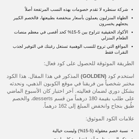
شركة سنطره لا تقدم خصومات بهذه النسب المرتفعة أصلاً
الطهاة المنزليون يعملون بأسعار منخفضة بطبيعتها، فالخصم الكبير
يجعلهم يخسرون
الأكواد الحقيقية تتراوح بين 5-15% كحد أقصى في معظم منصات
الطعام المنزلي
المواقع التي تروج للنسب الوهمية تستغل رغبتك في التوفير لجذب
النقرات فقط
الطريقة الموثوقة للحصول على كود فعال:
استخدم كود
(GOLDEN)
المذكور في هذا المقال. هذا الكود
مختبر شخصياً من فريقنا في موقع الكوبون الذهبي، ونحدثه
بشكل دوري لضمان فعاليته. آخر اختبار كان الأسبوع الماضي
على طلب بقيمة 180 درهماً من قسم desserts، والخصم
طُبق بنجاح وانخفض المبلغ إلى 162 درهماً.
علامات الكود الموثوق:
نسبة خصم معقولة (5-15%) وليست خيالية