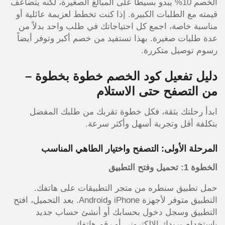
الخصم 10% يبدو بسيطاً على المبالغ الصغيرة، لكنه يتضاعف
قيمته مع الطلبات الكبيرة. إذا كنت تخطط لعزيمة عائلية أو
مناسبة خاصة، اجمع كل احتياجاتك في طلب واحد بدلاً من
عدة طلبات صغيرة. بهذا تستفيد من خصم أكبر وتوفر أيضاً
رسوم توصيل متكررة.
دليل تفعيل كود الخصم خطوة بخطوة –
من التصفح حتى الاستلام
ابدأ رحلتك بثقة، فكل خطوة تقربك من طلبك المفضل
بتكلفة أقل وتجربة أسهل وأكثر سرعة.
المرحلة الأولى: التصفح واختيار الطاهي المناسب
الخطوة 1: تحميل وفتح التطبيق
حمل تطبيق سنطره من متجر التطبيقات على هاتفك.
التطبيق متوفر لأجهزة iPhone وAndroid. بعد التحميل، افتح
التطبيق وسجل دخول بحسابك أو أنشئ حساب جديد
باستخدام بريدك الإلكتروني أو رقم هاتفك.