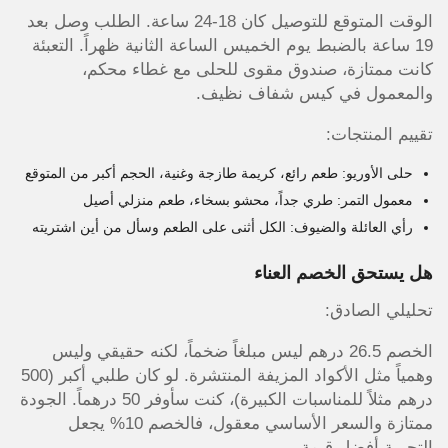
الوقت المتوقع للتوصيل كان 18-24 ساعة. الطلب وصل بعد
19 ساعة بالضبط يوم الخميس الساعة الثانية ظهراً. التعبئة
كانت ممتازة، صندوق مقوى للحلى مع غطاء محكم،
والمعمول في كيس شفاف نظيف.
تقييم المنتجات:
حلى الأوريو: طعم رائع، كريمة طازجة وغنية، الحجم أكبر من المتوقع
معمول التمر: طري جداً، محشو بسخاء، طعم منزلي أصيل
رأي العائلة والضيوف: الكل أثنى على الطعم وسأل من أين اشتريته
هل يستحق الخصم العناء
تحليلي الصادق:
الخصم 26.5 درهم ليس مبلغاً ضخماً، لكنه حقيقي وليس
وهمياً مثل الأكواد المزيفة المنتشرة. لو كان طلبي أكبر (500
درهم مثلاً للمناسبات الكبيرة)، كنت سأوفر 50 درهماً. الجودة
ممتازة والسعر الأساسي معقول، فالخصم 10% يجعل
التجربة أفضل قيمة.