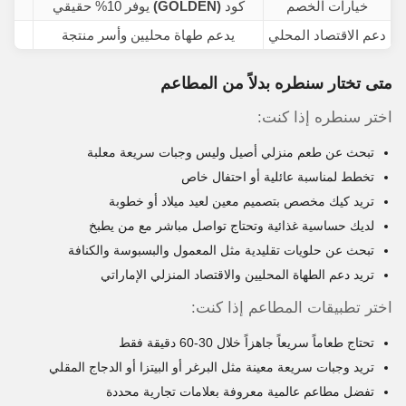
خيارات الخصم
كود
(GOLDEN)
يوفر 10% حقيقي
عر
دعم الاقتصاد المحلي
يدعم طهاة محليين وأسر منتجة
يد
متى تختار سنطره بدلاً من المطاعم
اختر سنطره إذا كنت:
تبحث عن طعم منزلي أصيل وليس وجبات سريعة معلبة
تخطط لمناسبة عائلية أو احتفال خاص
تريد كيك مخصص بتصميم معين لعيد ميلاد أو خطوبة
لديك حساسية غذائية وتحتاج تواصل مباشر مع من يطبخ
تبحث عن حلويات تقليدية مثل المعمول والبسبوسة والكنافة
تريد دعم الطهاة المحليين والاقتصاد المنزلي الإماراتي
اختر تطبيقات المطاعم إذا كنت:
تحتاج طعاماً سريعاً جاهزاً خلال 30-60 دقيقة فقط
تريد وجبات سريعة معينة مثل البرغر أو البيتزا أو الدجاج المقلي
تفضل مطاعم عالمية معروفة بعلامات تجارية محددة