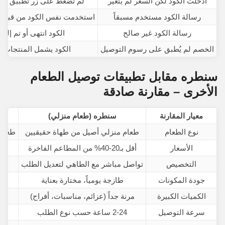
أدخلت الكود لكن السعر لم يتغير
لم تضغط على زر تطبيق بعد 
رسالة الكود مستخدم مسبقاً
استخدمت نفس الكود من قبل 
رسالة الكود غير صالح
الكود انتهى أو تم إلغا
الخصم لم يُطبق على رسوم التوصيل
الكود يشمل المنتجات 
سنطره مقابل تطبيقات توصيل الطعام
الأخرى – مقارنة صادقة
معيار المقارنة
سنطره (طعام منزلي)
تط
نوع الطعام
طعام منزلي أصيل من طهاة حقيقيين
طعام 
الأسعار
أقل بـ20-40% من المطاعم الفاخرة
أس
التخصيص
تواصل مباشر مع الطاهي لتعديل الطلب
جودة المكونات
طازجة يومياً، مختارة بعناية
الكميات الكبيرة
مرنة جداً (عزائم، مناسبات، أفراح)
سرعة التوصيل
2-24 ساعة حسب نوع الطلب