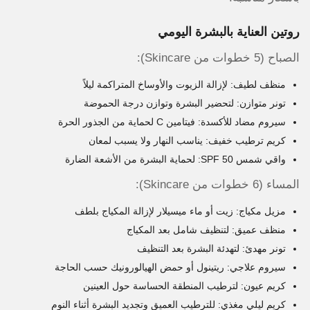
روتين العناية بالبشرة اليومي
الصباح (5 خطوات من Skincare):
منظف لطيف: لإزالة الزيوت والأوساخ المتراكمة ليلاً
تونر متوازن: لتحضير البشرة وتوازن درجة الحموضة
سيروم مضاد للأكسدة: فيتامين C لحماية من الجذور الحرة
كريم ترطيب خفيف: يناسب النهار ولا يسبب لمعان
واقي شمس SPF 50: لحماية البشرة من الأشعة الضارة
المساء (6 خطوات من Skincare):
مزيل مكياج: زيت أو ماء ميسيلار لإزالة المكياج بلطف
منظف عميق: لتنظيف شامل بعد المكياج
تونر مهدئ: لتهدئة البشرة بعد التنظيف
سيروم علاجي: ريتينول أو حمض الهيالورونيك حسب الحاجة
كريم عيون: لترطيب المنطقة الحساسة حول العينين
كريم ليلي مغذي: للترطيب العميق وتجديد البشرة أثناء النوم