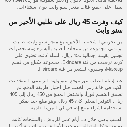
ملاحظة هامة: الكود الأقوى والأكثر شمولية هو
(SW781)
لأنه
يعمل على جميع فئات متجر سنو وايت دون استثناءات.
كيف وفرت 45 ريال على طلبي الأخير من
سنو وايت
من تجربتي الشخصية الأخيرة مع متجر سنو وايت، طلبت
لوالدتي مجموعة من منتجات العناية بالبشرة ومستحضرات
تجميل بقيمة إجمالية 450 ريال. السلة كانت تحتوي على
كريم ترطيب من فئة Skincare، مجموعة مكياج من قسم
Makeup، وسيروم للشعر من فئة Haircare.
عند إتمام الطلب عبر موقع سنو وايت الرسمي، استخدمت
الكود في خانة رمز الخصم قبل اختيار طريقة الدفع. تم
تطبيق الخصم فوراً، وانخفض المبلغ من 450 ريال إلى 405
ريال. التوفير الفعلي كان 45 ريال، وهو مبلغ جيد يمكن
استخدامه لشراء منتج إضافي في المرة القادمة.
الطلب وصل خلال 15 أيام عمل للرياض، والمنتجات كانت
مغلفة بشكل احترافي مع ختم الأصالة.
هذه التجربة أكدت لي