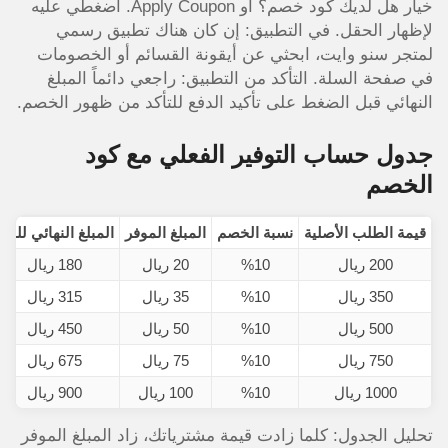
خيار هل لديك كود خصم؟ أو Apply Coupon. اضغطي عليه
لإظهار الحقل. في التطبيق: إن كان هناك تطبيق رسمي
لمتجر سنو وايت، ابحثي عن أيقونة القسائم أو الخصومات
في صفحة السلة. التأكد من التطبيق: راجعي دائماً المبلغ
النهائي قبل الضغط على تأكيد الدفع للتأكد من ظهور الخصم.
جدول حساب التوفير الفعلي مع كود
الخصم
قيمة الطلب الأصلية
نسبة الخصم
المبلغ الموفر
المبلغ النهائي للدف
200 ريال
%10
20 ريال
180 ريال
350 ريال
%10
35 ريال
315 ريال
500 ريال
%10
50 ريال
450 ريال
750 ريال
%10
75 ريال
675 ريال
1000 ريال
%10
100 ريال
900 ريال
تحليل الجدول: كلما زادت قيمة مشترياتك، زاد المبلغ الموفر