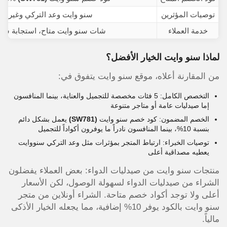
توصيات المؤثرين
سنو وايت وعد التركي وغيرها
خدمة العملاء
شات سنو وايت متاح، استجابة سري
لماذا سنو وايت الخيار الأفضل؟
من المقارنة أعلاه، موقع سنو وايت يتفوق في:
التخصص الكامل: 5 فئات مخصصة للتجميل والعناية، بينما المنافسون
إما صيدليات عامة أو متاجر متنوعة
الخصم المضمون: كود خصم سنو وايت
(SW781)
يعمل بشكل دائم
بنسبة 10%، بينما المنافسون نادراً ما يوفرون أكواداً للتجميل
توصيات الخبراء: ارتباط المتجر بمؤثرات مثل وعد التركي سنووايت
يعطيه مصداقية أعلى
منتجات سنو وايت من صيدليات الدواء: بعض العملاء يفضلون
الشراء من صيدليات الدواء لسهولة الوصول، لكن الأسعار
أعلى ولا توجد أكواد خصم متاحة. الشراء أونلاين من متجر
سنو وايت بالكود يوفر 10% إضافية، مما يجعله الخيار الأذكى
مالياً.