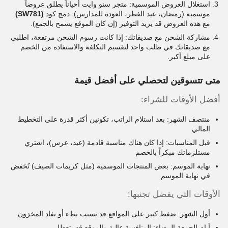
استغلال العروض الموسمية: متجر سنو وايت أحياناً يطلق عروضاً
موسمية (رمضان، عيد الفطر، العودة للمدارس). دمج كود
(SW781)
مع هذه العروض قد يزيد التوفير (إن كان الموقع يسمح بالجمع).
مشاركة الشحن مع صديقاتك: إذا كانت رسوم الشحن مرتفعة، اطلبي
مع صديقاتك في طلب واحد لتقسيم التكلفة والاستفادة من الخصم
على مبلغ أكبر.
متى تتسوقين لتحصلي على أفضل قيمة
أفضل الأوقات للشراء:
منتصف الشهر: بعد استلام الراتب، تكونين أكثر قدرة على التخطيط
المالي
قبل المناسبات: إذا كان هناك مناسبة قادمة (عيد، عرس)، اشتري
مستلزماتك مبكراً بالخصم
نهاية الموسم: بعض المنتجات الموسمية (مثل كريمات الصيف) تُخفض
في نهاية الموسم
الأوقات التي يفضل تجنبها:
أول الشهر: ضغط كبير على المواقع قد يسبب بطء أو نفاد المخزون
أيام الجمعة البيضاء: المنافسة عالية والموقع قد يتعطل