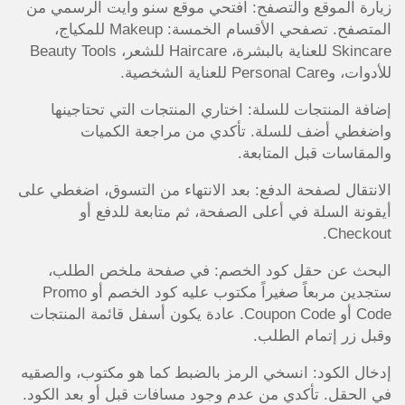
زيارة الموقع والتصفح: افتحي موقع سنو وايت الرسمي من
المتصفح. تصفحي الأقسام الخمسة: Makeup للمكياج،
Skincare للعناية بالبشرة، Haircare للشعر، Beauty Tools
للأدوات، وPersonal Care للعناية الشخصية.
إضافة المنتجات للسلة: اختاري المنتجات التي تحتاجينها
واضغطي أضف للسلة. تأكدي من مراجعة الكميات
والمقاسات قبل المتابعة.
الانتقال لصفحة الدفع: بعد الانتهاء من التسوق، اضغطي على
أيقونة السلة في أعلى الصفحة، ثم متابعة للدفع أو
Checkout.
البحث عن حقل كود الخصم: في صفحة ملخص الطلب،
ستجدين مربعاً صغيراً مكتوب عليه كود الخصم أو Promo
Code أو Coupon Code. عادة يكون أسفل قائمة المنتجات
وقبل زر إتمام الطلب.
إدخال الكود: انسخي الرمز بالضبط كما هو مكتوب، والصقيه
في الحقل. تأكدي من عدم وجود مسافات قبل أو بعد الكود.