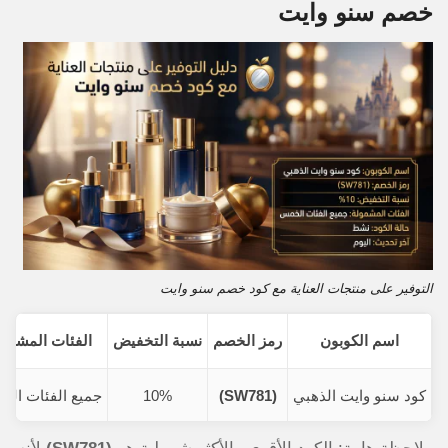
خصم سنو وايت
التوفير على منتجات العناية مع كود خصم سنو وايت
اسم الكوبون
رمز الخصم
نسبة التخفيض
الفئات المشمو
كود سنو وايت الذهبي
(SW781)
10%
جميع الفئات ال