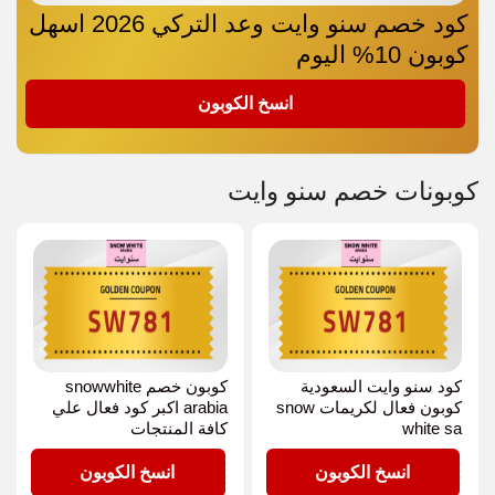
كود خصم سنو وايت وعد التركي 2026 اسهل
كوبون 10% اليوم
SW781
انسخ الكوبون
كوبونات خصم سنو وايت
كود سنو وايت السعودية
كوبون خصم snowwhite
كوبون فعال لكريمات snow
arabia اكبر كود فعال علي
white sa
كافة المنتجات
SW781
SW781
انسخ الكوبون
انسخ الكوبون