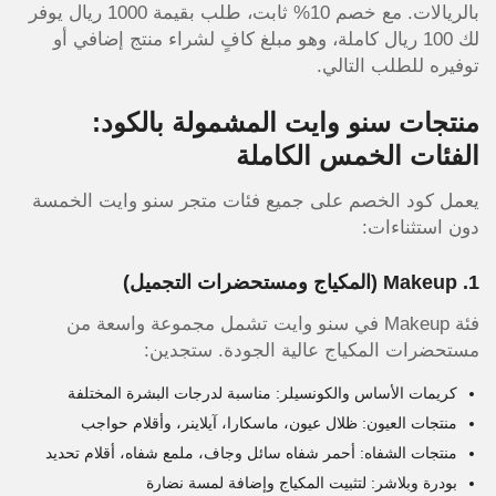
بالريالات. مع خصم 10% ثابت، طلب بقيمة 1000 ريال يوفر
لك 100 ريال كاملة، وهو مبلغ كافٍ لشراء منتج إضافي أو
توفيره للطلب التالي.
منتجات سنو وايت المشمولة بالكود:
الفئات الخمس الكاملة
يعمل كود الخصم على جميع فئات متجر سنو وايت الخمسة
دون استثناءات:
1. Makeup (المكياج ومستحضرات التجميل)
فئة Makeup في سنو وايت تشمل مجموعة واسعة من
مستحضرات المكياج عالية الجودة. ستجدين:
كريمات الأساس والكونسيلر: مناسبة لدرجات البشرة المختلفة
منتجات العيون: ظلال عيون، ماسكارا، آيلاينر، وأقلام حواجب
منتجات الشفاه: أحمر شفاه سائل وجاف، ملمع شفاه، أقلام تحديد
بودرة وبلاشر: لتثبيت المكياج وإضافة لمسة نضارة