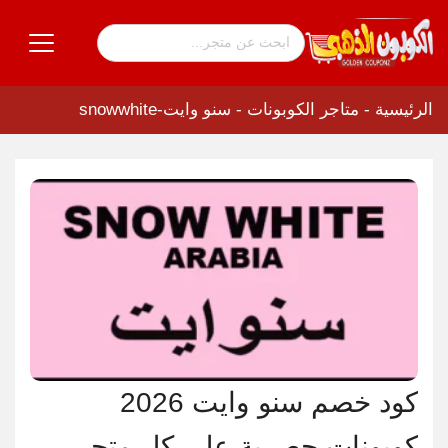
الرئيسية
-
متاجر الكوبونات
-
سنو وايت-snowwhite
كود خصم سنو وايت 2026
كوبونات حصرية على كل متجر