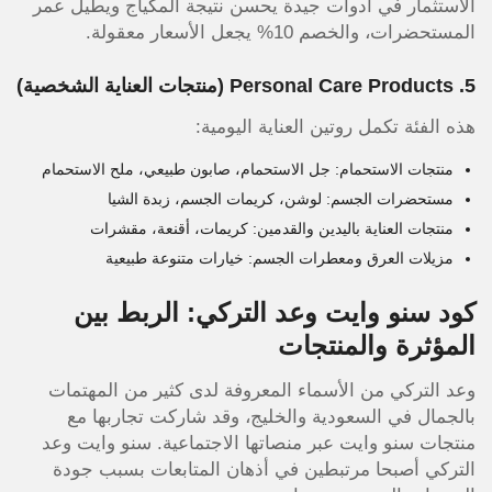
الاستثمار في أدوات جيدة يحسن نتيجة المكياج ويطيل عمر
المستحضرات، والخصم 10% يجعل الأسعار معقولة.
5. Personal Care Products (منتجات العناية الشخصية)
هذه الفئة تكمل روتين العناية اليومية:
منتجات الاستحمام: جل الاستحمام، صابون طبيعي، ملح الاستحمام
مستحضرات الجسم: لوشن، كريمات الجسم، زبدة الشيا
منتجات العناية باليدين والقدمين: كريمات، أقنعة، مقشرات
مزيلات العرق ومعطرات الجسم: خيارات متنوعة طبيعية
كود سنو وايت وعد التركي: الربط بين
المؤثرة والمنتجات
وعد التركي من الأسماء المعروفة لدى كثير من المهتمات
بالجمال في السعودية والخليج
، وقد شاركت تجاربها مع
منتجات سنو وايت عبر منصاتها الاجتماعية. سنو وايت وعد
التركي أصبحا مرتبطين في أذهان المتابعات بسبب جودة