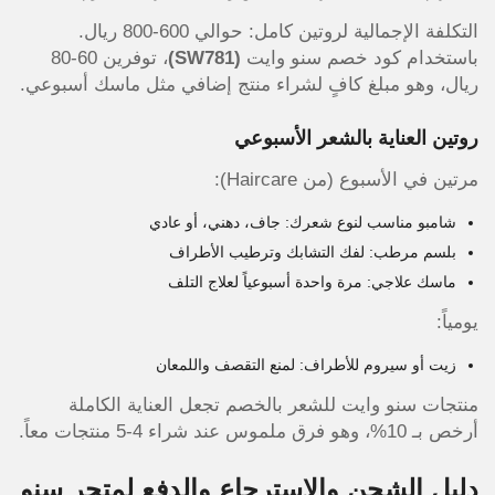
التكلفة الإجمالية لروتين كامل: حوالي 600-800 ريال.
باستخدام كود خصم سنو وايت
(SW781)
، توفرين 60-80
ريال، وهو مبلغ كافٍ لشراء منتج إضافي مثل ماسك أسبوعي.
روتين العناية بالشعر الأسبوعي
مرتين في الأسبوع (من Haircare):
شامبو مناسب لنوع شعرك: جاف، دهني، أو عادي
بلسم مرطب: لفك التشابك وترطيب الأطراف
ماسك علاجي: مرة واحدة أسبوعياً لعلاج التلف
يومياً:
زيت أو سيروم للأطراف: لمنع التقصف واللمعان
منتجات سنو وايت للشعر بالخصم تجعل العناية الكاملة
أرخص بـ 10%، وهو فرق ملموس عند شراء 4-5 منتجات معاً.
دليل الشحن والاسترجاع والدفع لمتجر سنو