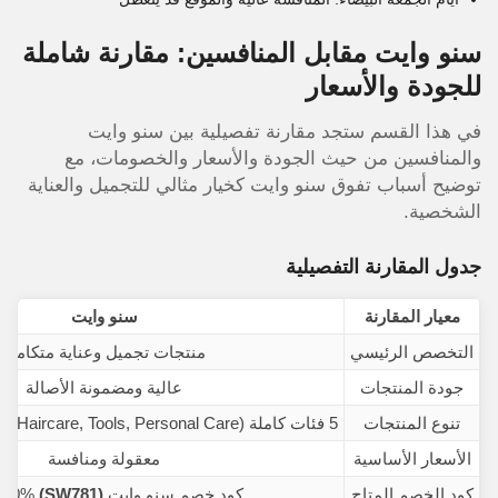
سنو وايت مقابل المنافسين: مقارنة شاملة
للجودة والأسعار
في هذا القسم ستجد مقارنة تفصيلية بين سنو وايت
والمنافسين من حيث الجودة والأسعار والخصومات، مع
توضيح أسباب تفوق سنو وايت كخيار مثالي للتجميل والعناية
الشخصية.
جدول المقارنة التفصيلية
معيار المقارنة
سنو وايت
التخصص الرئيسي
منتجات تجميل وعناية متكاملة
جودة المنتجات
عالية ومضمونة الأصالة
تنوع المنتجات
5 فئات كاملة (Makeup, Skincare, Haircare, Tools, Personal Care)
الأسعار الأساسية
معقولة ومنافسة
كود الخصم المتاح
كود خصم سنو وايت
(SW781)
10% فعال