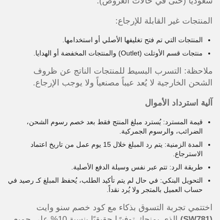
سعودياً (حتى في حالات العروض).
المنتجات غير القابلة للإرجاع:
المنتجات التي تم فتح تغليفها الأصلي أو استخدامها.
منتجات قسم الأوتلت (Outlet) والمنتجات المخفضة أو الهدايا.
ملاحظة: التسرب البسيط للمنتجات الناتج عن ظروف
الشحن الخارجية لا يُعد عيباً مصنعياً ولا يوجب الإرجاع.
آلية استرداد الأموال
قيمة المسترد: يُسترد مبلغ المنتج فقط بعد خصم رسوم الشحن،
الضرائب، والرسوم الجمركية.
المدة الزمنية: يتم رد المبلغ خلال 15 يوم عمل من تاريخ اعتماد
الاسترجاع.
طريقة الرد: تتم عبر نفس وسيلة الدفع الأصلية.
التحويل البنكي: في حال لم يتم تأكيد الطلب، يُحفظ المبلغ كـ رصيد في
حساب العميل بالمتجر ولا يُرد نقداً.
اختتمي تجربة التسوق بذكاء مع كود خصم سنو وايت
(SW781)
الذي يمنحكِ توفيرًا حقيقيًا بنسبة 10% على جميع