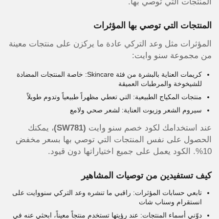
المنتجات التي توصي بها.
المنتجات التي توصي بها المؤثرات
المؤثرات مثل وعد التركي عادة ما يركزن على منتجات معينة
من مجموعة سنو وايت:
كريمات العناية بالبشرة من فئة Skincare: خاصة المنتجات المضادة
للشيخوخة والمرطبات العميقة
منتجات المكياج الطبيعية: التي تعطي مظهراً طبيعياً وتدوم طويلاً
سيروم الشعر وزيوت العناية: لشعر صحي ولامع
عند استخدامك لكود خصم سنو وايت
(SW781)
، يمكنك
الحصول على نفس المنتجات التي توصي بها بسعر مخفض
10%. الكود يعمل على جميع اختياراتها دون قيود.
كيف تستفيدين من توصيات المشاهير
تابعي حسابات المؤثرات: راقبي ما تنشره وعد التركي سنووايت على
انستقرام وسناب شات
دوّني أسماء المنتجات: عند رؤيتها تستخدم منتجاً معيناً، ابحثي عنه في