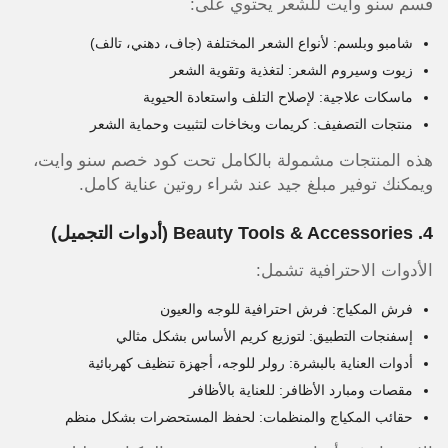
قسم سنو وايت للشعر يحتوي على:
شامبو وبلسم: لأنواع الشعر المختلفة (جاف، دهني، تالف)
زيوت وسيروم الشعر: لتغذية وتقوية الشعر
ماسكات علاجية: لإصلاح التلف واستعادة الحيوية
منتجات التصفيف: كريمات وبخاخات لتثبيت وحماية الشعر
هذه المنتجات مشمولة بالكامل تحت كود خصم سنو وايت،
ويمكنك توفير مبلغ جيد عند شراء روتين عناية كامل.
4. Beauty Tools & Accessories (أدوات التجميل)
الأدوات الاحترافية تشمل:
فرش المكياج: فرش احترافية للوجه والعيون
إسفنجات التطبيق: لتوزيع كريم الأساس بشكل مثالي
أدوات العناية بالبشرة: رولر للوجه، أجهزة تنظيف كهربائية
مقصات ومبارد الأظافر: للعناية بالأظافر
حقائب المكياج والمنظمات: لحفظ المستحضرات بشكل منظم