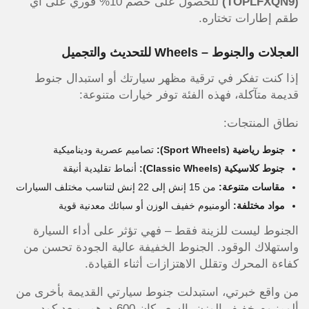
(TOPLFXQN9)
للحصول على خصم 10% فوري على أي
طقم إطارات تختاره.
العجلات والجنوط – Wheels للتحديث والتجميل
إذا كنت تفكر في ترقية مظهر سيارتك أو استبدال جنوط
قديمة متآكلة، فهذه الفئة توفر خيارات متنوعة:
نطاق المنتجات:
جنوط رياضية (Sport Wheels):
تصاميم عصرية وديناميكية
جنوط كلاسيكية (Classic Wheels):
أنماط تقليدية أنيقة
مقاسات متنوعة:
من 15 إنش إلى 22 إنش لتناسب مختلف السيارات
مواد مختلفة:
ألومنيوم خفيف الوزن أو سبائك معدنية قوية
الجنوط ليست للزينة فقط – فهي تؤثر على أداء السيارة
واستهلاك الوقود. الجنوط الخفيفة عالية الجودة تحسن من
كفاءة المحرك وتقلل الاهتزازات أثناء القيادة.
من واقع خبرتي، استبدلت جنوط سيارتي القديمة بأخرى من
ألومنيوم خفيف الوزن. السعر كان 600 درهم، وبعد كود