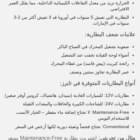
الحرارة تزيد من معدل التفاعلات الكيميائية الداخلية، مما يقلل العمر
الافتراضي.
البطارية التي تعيش 5 سنوات في أوروبا قد لا تعيش أكثر من 2-3
سنوات في الإمارات.
علامات ضعف البطارية:
صعوبة تشغيل المحرك في الصباح الباكر
أضواء لوحة القيادة تخفت عند التشغيل
رائحة كبريت (بيض فاسد) من غطاء المحرك
عمر البطارية تجاوز سنتين ونصف
أنواع البطاريات المتوفرة في تايرز:
بطاريات 12V: للسيارات العادية (سيدان، هاتشباك، كروس أوفر صغير)
بطاريات 24V: للشاحنات الكبيرة والحافلات والمعدات الثقيلة
Maintenance-Free: لا تحتاج إضافة ماء مقطر – الخيار الأنسب
للاستخدام اليومي
Conventional: تحتاج فحصاً وتعبئة دورية لكنها أرخص في السعر
مثال من تجربتي:
اشتريت بطارية Maintenance-Free بسعر