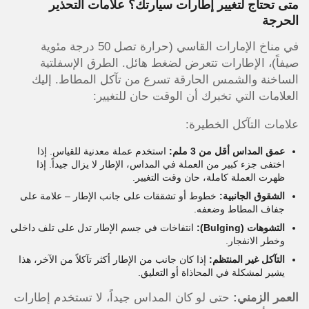
متى تحتاج لتغيير إطارات سيارتك؟ علامات التحذير
الحرجة
في مناخ الإمارات القاسي (حرارة تصل 50 درجة مئوية
صيفاً)، الإطارات تتعرض لضغط هائل. الطرق الإسفلتية
الساخنة والشمس الحارقة تسرع من تآكل المطاط. إليك
العلامات التي تخبرك أن الوقت حان للتغيير:
علامات التآكل الخطيرة:
عمق المداس أقل من 3 ملم:
استخدم عملة معدنية للقياس. إذا
اختفى جزء كبير من العملة في المداس، الإطار لا يزال جيداً. إذا
ظهرت العملة كاملة، حان وقت التغيير.
الشقوق الجانبية:
خطوط أو تشققات على جانب الإطار – علامة على
جفاف المطاط وضعفه.
التشوهات (Bulging):
انتفاخات في جسم الإطار تدل على تلف داخلي
وخطر الانفجار.
التآكل غير المنتظم:
إذا كان جانب من الإطار أكثر تآكلاً من الآخر، هذا
يشير لمشكلة في المحاذاة أو التعليق.
العمر الزمني:
حتى لو كان المداس جيداً، لا تستخدم إطارات