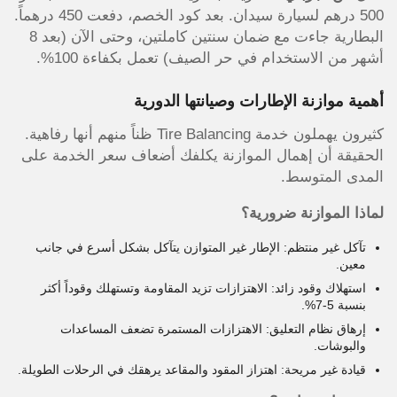
500 درهم لسيارة سيدان. بعد كود الخصم، دفعت 450 درهماً.
البطارية جاءت مع ضمان سنتين كاملتين، وحتى الآن (بعد 8
أشهر من الاستخدام في حر الصيف) تعمل بكفاءة 100%.
أهمية موازنة الإطارات وصيانتها الدورية
كثيرون يهملون خدمة Tire Balancing ظناً منهم أنها رفاهية.
الحقيقة أن إهمال الموازنة يكلفك أضعاف سعر الخدمة على
المدى المتوسط.
لماذا الموازنة ضرورية؟
تآكل غير منتظم: الإطار غير المتوازن يتآكل بشكل أسرع في جانب
معين.
استهلاك وقود زائد: الاهتزازات تزيد المقاومة وتستهلك وقوداً أكثر
بنسبة 5-7%.
إرهاق نظام التعليق: الاهتزازات المستمرة تضعف المساعدات
والبوشات.
قيادة غير مريحة: اهتزاز المقود والمقاعد يرهقك في الرحلات الطويلة.