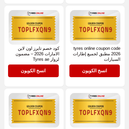
tyres online coupon code
كود خصم تايرز اون لاين
2026 مطبق لجميع إطارات
الامارات 2026 – مضمون
السيارات
لزوار Tyres ae
OPLFXQN9
OPLFXQN9
انسخ الكوبون
انسخ الكوبون