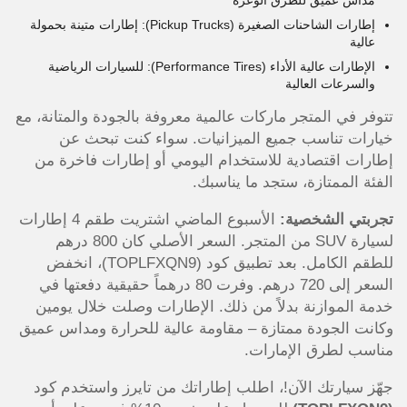
مداس عميق للطرق الوعرة
إطارات الشاحنات الصغيرة (Pickup Trucks): إطارات متينة بحمولة
عالية
الإطارات عالية الأداء (Performance Tires): للسيارات الرياضية
والسرعات العالية
تتوفر في المتجر ماركات عالمية معروفة بالجودة والمتانة، مع
خيارات تناسب جميع الميزانيات. سواء كنت تبحث عن
إطارات اقتصادية للاستخدام اليومي أو إطارات فاخرة من
الفئة الممتازة، ستجد ما يناسبك.
تجربتي الشخصية:
الأسبوع الماضي اشتريت طقم 4 إطارات
لسيارة SUV من المتجر. السعر الأصلي كان 800 درهم
للطقم الكامل. بعد تطبيق كود (TOPLFXQN9)، انخفض
السعر إلى 720 درهم. وفرت 80 درهماً حقيقية دفعتها في
خدمة الموازنة بدلاً من ذلك. الإطارات وصلت خلال يومين
وكانت الجودة ممتازة – مقاومة عالية للحرارة ومداس عميق
مناسب لطرق الإمارات.
جهّز سيارتك الآن!، اطلب إطاراتك من تايرز واستخدم كود