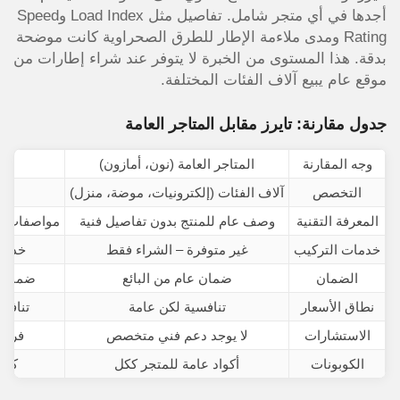
أجدها في أي متجر شامل. تفاصيل مثل Load Index وSpeed
Rating ومدى ملاءمة الإطار للطرق الصحراوية كانت موضحة
بدقة. هذا المستوى من الخبرة لا يتوفر عند شراء إطارات من
موقع عام يبيع آلاف الفئات المختلفة.
جدول مقارنة: تايرز مقابل المتاجر العامة
وجه المقارنة
المتاجر العامة (نون، أمازون)
التخصص
آلاف الفئات (إلكترونيات، موضة، منزل)
المعرفة التقنية
وصف عام للمنتج بدون تفاصيل فنية
مواصفات تقنية دقيقة
خدمات التركيب
غير متوفرة – الشراء فقط
خدمة Tire Balancing والموازنة مدمجة 
الضمان
ضمان عام من البائع
ضمان م
نطاق الأسعار
تنافسية لكن عامة
تنافسية +  discount code
الاستشارات
لا يوجد دعم فني متخصص
فريق
الكوبونات
أكواد عامة للمتجر ككل
كود