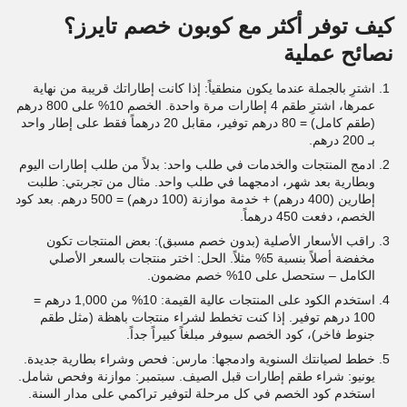
كيف توفر أكثر مع كوبون خصم تايرز؟
نصائح عملية
اشترِ بالجملة عندما يكون منطقياً: إذا كانت إطاراتك قريبة من نهاية
عمرها، اشترِ طقم 4 إطارات مرة واحدة. الخصم 10% على 800 درهم
(طقم كامل) = 80 درهم توفير، مقابل 20 درهماً فقط على إطار واحد
بـ 200 درهم.
ادمج المنتجات والخدمات في طلب واحد: بدلاً من طلب إطارات اليوم
وبطارية بعد شهر، ادمجهما في طلب واحد. مثال من تجربتي: طلبت
إطارين (400 درهم) + خدمة موازنة (100 درهم) = 500 درهم. بعد كود
الخصم، دفعت 450 درهماً.
راقب الأسعار الأصلية (بدون خصم مسبق): بعض المنتجات تكون
مخفضة أصلاً بنسبة 5% مثلاً. الحل: اختر منتجات بالسعر الأصلي
الكامل – ستحصل على 10% خصم مضمون.
استخدم الكود على المنتجات عالية القيمة: 10% من 1,000 درهم =
100 درهم توفير. إذا كنت تخطط لشراء منتجات باهظة (مثل طقم
جنوط فاخر)، كود الخصم سيوفر مبلغاً كبيراً جداً.
خطط لصيانتك السنوية وادمجها: مارس: فحص وشراء بطارية جديدة.
يونيو: شراء طقم إطارات قبل الصيف. سبتمبر: موازنة وفحص شامل.
استخدم كود الخصم في كل مرحلة لتوفير تراكمي على مدار السنة.