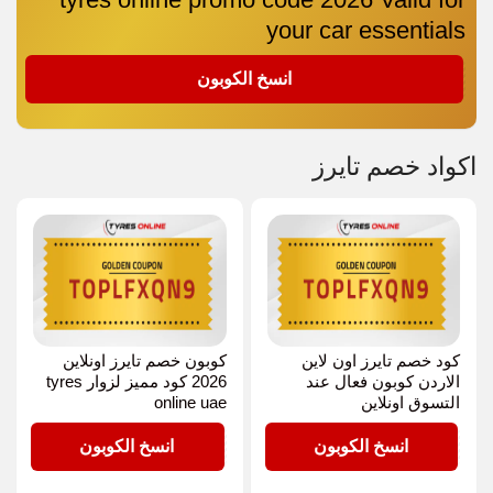
your car essentials
OPLFXQN9
انسخ الكوبون
اكواد خصم تايرز
كود خصم تايرز اون لاين
كوبون خصم تايرز اونلاين
الاردن كوبون فعال عند
2026 كود مميز لزوار tyres
التسوق اونلاين
online uae
OPLFXQN9
OPLFXQN9
انسخ الكوبون
انسخ الكوبون