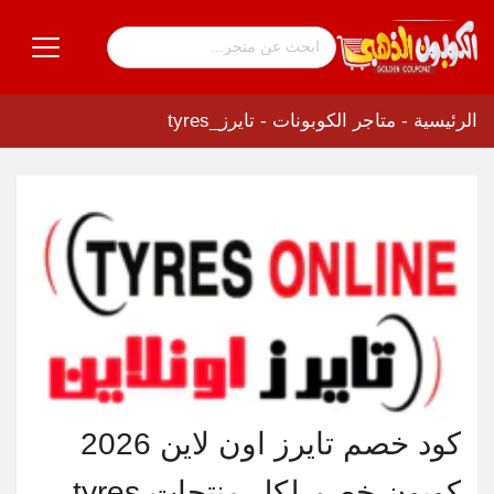
الرئيسية
-
متاجر الكوبونات
-
تايرز_tyres
كود خصم تايرز اون لاين 2026
كوبون خصم لكل منتجات tyres