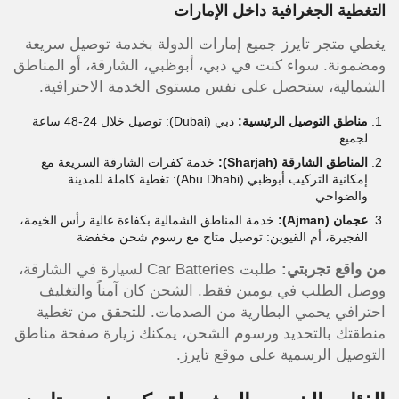
التغطية الجغرافية داخل الإمارات
يغطي متجر تايرز جميع إمارات الدولة بخدمة توصيل سريعة
ومضمونة. سواء كنت في دبي، أبوظبي، الشارقة، أو المناطق
الشمالية، ستحصل على نفس مستوى الخدمة الاحترافية.
مناطق التوصيل الرئيسية:
دبي (Dubai): توصيل خلال 24-48 ساعة
لجميع
المناطق الشارقة (Sharjah):
خدمة كفرات الشارقة السريعة مع
إمكانية التركيب أبوظبي (Abu Dhabi): تغطية كاملة للمدينة
والضواحي
عجمان (Ajman):
خدمة المناطق الشمالية بكفاءة عالية رأس الخيمة،
الفجيرة، أم القيوين: توصيل متاح مع رسوم شحن مخفضة
من واقع تجربتي:
طلبت Car Batteries لسيارة في الشارقة،
ووصل الطلب في يومين فقط. الشحن كان آمناً والتغليف
احترافي يحمي البطارية من الصدمات. للتحقق من تغطية
منطقتك بالتحديد ورسوم الشحن، يمكنك زيارة صفحة مناطق
التوصيل الرسمية على موقع تايرز.