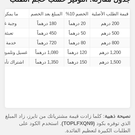
قيمة الطلب الأصلية
الخصم 10%
المبلغ بعد الخصم
ما يمكن فع
200 درهم
20 درهماً
180 درهماً
وجبة غدا
500 درهم
50 درهماً
450 درهماً
تعبئة وق
800 درهم
80 درهماً
720 درهماً
خدمة صيا
1,200 درهم
120 درهماً
1,080 درهماً
غسيل وتلميع ال
1,500 درهم
150 درهماً
1,350 درهماً
اشتراك تأمي
نصيحة ذهبية
: كلما زادت قيمة مشترياتك من تايرز، زاد المبلغ
الذي توفره بكود
(TOPLFXQN9)
. استخدم الكود على
الطلبات الكبيرة لتعظيم الفائدة.