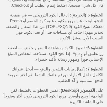
كان كل شيء صحيحاً، اضغط إتمام الطلب أو Checkout.
الخطوة 5 (الحرجة):
إدخال الكود الترويجي — في صفحة
الدفع، ابحث عن مربع مكتوب عليه كود الخصم أو Promo
Code. انسخ الكود (TOPLFXQN9) من هذا المقال والصقه.
تحذير مهم: احذف أي مسافات قبل أو بعد الكود، فهي
السبب الأول لفشل الأكواد.
الخطوة 6:
تطبيق الكود ومشاهدة السعر ينخفض — اضغط
زر تطبيق أو Apply. إذا نجح الكود، ستلاحظ انخفاض المبلغ
الإجمالي فوراً وظهور رسالة تأكيد خضراء.
الخطوة 7:
إكمال بيانات الشحن والدفع — أدخل عنوانك
الكامل داخل الإمارات ورقم هاتفك النشط، ثم اختر طريقة
الدفع المناسبة وأكّد الطلب.
على الكمبيوتر (Desktop):
نفس الخطوات بالضبط، لكن
الواجهة أوسع وأوضح. مربع الكود الترويجي يكون أكثر وضوحاً
على الشاشة الكبيرة.