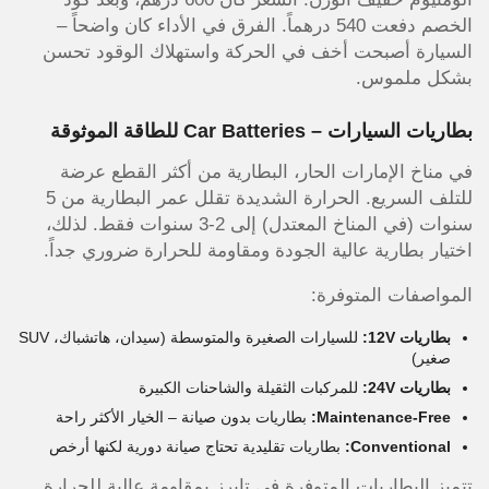
الخصم دفعت 540 درهماً. الفرق في الأداء كان واضحاً –
السيارة أصبحت أخف في الحركة واستهلاك الوقود تحسن
بشكل ملموس.
بطاريات السيارات – Car Batteries للطاقة الموثوقة
في مناخ الإمارات الحار، البطارية من أكثر القطع عرضة
للتلف السريع. الحرارة الشديدة تقلل عمر البطارية من 5
سنوات (في المناخ المعتدل) إلى 2-3 سنوات فقط. لذلك،
اختيار بطارية عالية الجودة ومقاومة للحرارة ضروري جداً.
المواصفات المتوفرة:
بطاريات 12V:
للسيارات الصغيرة والمتوسطة (سيدان، هاتشباك، SUV
صغير)
بطاريات 24V:
للمركبات الثقيلة والشاحنات الكبيرة
Maintenance-Free:
بطاريات بدون صيانة – الخيار الأكثر راحة
Conventional:
بطاريات تقليدية تحتاج صيانة دورية لكنها أرخص
تتميز البطاريات المتوفرة في تايرز بمقاومة عالية للحرارة