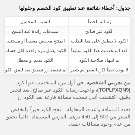
جدول: أخطاء شائعة عند تطبيق كود الخصم وحلولها
رسالة الخطأ
السبب المحتمل
الكود غير صالح
مسافات زائدة عند النسخ
الكود لا ينطبق على هذا الطلب
المنتج مخفض مسبقاً أو مستثنى
لقد استخدمت هذا الكود سابقاً
الكود يعمل مرة واحدة لكل حساب
تم انتهاء صلاحية الكود
الكود قديم أو معطل
لا يوجد خطأ لكن السعر لم يتغير
لم تضغط زر تطبيق بعد لصق الكود
من تجربتي الشخصية:
في أول مرة استخدمت فيها كود
(TOPLFXQN9
)، واجهت رسالة الكود غير صالح. بعد فحص
دقيق، اكتشفت أنني نسخت مسافة فارغة بعد الكود. ح
ذفت المسافة وأعدت المحاولة – نجح الكود فوراً وانخفض
السعر من 500 إلى 450 درهم. الدرس المستفاد: دائماً تحقق
من عدم وجود مسافات خفية.