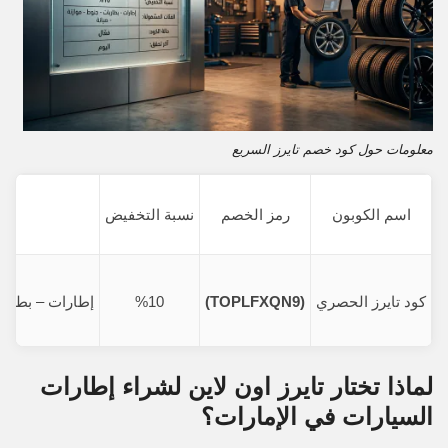
معلومات حول كود خصم تايرز السريع
اسم الكوبون
رمز الخصم
نسبة التخفيض
ال
كود تايرز الحصري
(TOPLFXQN9)
%10
إطارات – بطاري
لماذا تختار تايرز اون لاين لشراء إطارات
السيارات في الإمارات؟