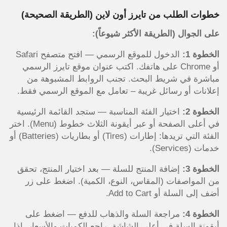
خطوات الطلب من تايرز أون لاين (الطريقة الصحيحة)
على الجوال (الطريقة الأكثر شيوعاً):
الخطوة 1:
الدخول للموقع الرسمي — افتح متصفح Safari
أو Chrome على هاتفك. اكتب عنوان موقع تايرز الرسمي
مباشرة في شريط البحث. تجنب الروابط المشبوهة من
إعلانات أو رسائل غريبة – تعامل مع الموقع الرسمي فقط.
الخطوة 2:
اختيار الفئة المناسبة — ستجد القائمة الرئيسية
في أعلى الصفحة أو عبر أيقونة الثلاث خطوط (Menu). اختر
الفئة التي تريدها: إطارات (Tires) أو بطاريات (Batteries) أو
خدمات (Services).
الخطوة 3:
إضافة المنتج للسلة — بعد اختيار المنتج، تحقق
من المواصفات (المقاس، النوع، الكمية). اضغط على زر
أضف إلى السلة أو Add to Cart.
الخطوة 4:
مراجعة السلة والذهاب للدفع — اضغط على
أيقونة السلة في أعلى الشاشة. راجع الكميات والأسعار. إذا