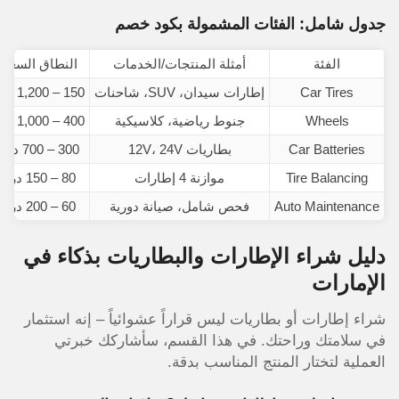
جدول شامل: الفئات المشمولة بكود خصم
الفئة
أمثلة المنتجات/الخدمات
النطاق السعر
Car Tires
إطارات سيدان، SUV، شاحنات
150 – 1,200 درهم
Wheels
جنوط رياضية، كلاسيكية
400 – 1,000 درهم
Car Batteries
بطاريات 12V، 24V
300 – 700 درهم
Tire Balancing
موازنة 4 إطارات
80 – 150 درهم
Auto Maintenance
فحص شامل، صيانة دورية
60 – 200 درهم
دليل شراء الإطارات والبطاريات بذكاء في
الإمارات
شراء إطارات أو بطاريات ليس قراراً عشوائياً – إنه استثمار
في سلامتك وراحتك. في هذا القسم، سأشاركك خبرتي
العملية لتختار المنتج المناسب بدقة.