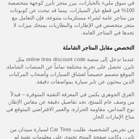
في سوق مليء بالخيارات، يبرز متجر تايرز كوجهة متخصصة
100% في قطع غيار السيارات. بينما قد تبحث عن كوبونات
من متاجر عامة لشراء مستلزمات متنوعة، فإن التعامل مع
متجر متخصص في الإطارات والبطاريات يمنحك ميزات لا
تجدها في المتاجر العامة.
التخصص مقابل المتاجر الشاملة
عندما تدخل إلى منصة online tires discount code مثل
تايرز، تحصل على تجربة مختلفة تماماً عن المنصات الشاملة.
الموقع مصمم خصيصاً لعشاق السيارات وأصحاب المركبات
الذين يبحثون عن تاير سيارة بمواصفات دقيقة.
الفرق الجوهري يكمن في المعرفة التقنية المتوفرة – فبدلاً
من وصف عام للمنتج، تجد تفاصيل دقيقة عن مقاس الإطار،
نوع المداس، مقاومة الحرارة، والعمر الافتراضي المتوقع في
مناخ الإمارات الحار.
من تجربتي الشخصية، طلبت Car Tires لسيارة سيدان من
تايرز، وكانت صفحة المنتج تحتوي على معلومات تقنية لم