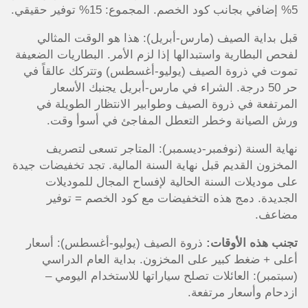
5% إضافي بجانب كود الخصم. المجموع: 15% توفير حقيقي.
قبل بداية الصيف (مارس-أبريل): هذا هو الوقت المثالي
لفحص البطارية واستبدالها إذا لزم الأمر. البطاريات الضعيفة
تموت في ذروة الصيف (يوليو-أغسطس) وتتركك عالقاً في
حر 50 درجة. الشراء في مارس-أبريل يجنبك الأسعار
المرتفعة في ذروة الصيف وطوابير الانتظار الطويلة في
ورش الصيانة وخطر التعطل المفاجئ في أسوأ وقت.
نهاية السنة (نوفمبر-ديسمبر): المتاجر تسعى لتصريف
المخزون القديم قبل نهاية السنة المالية. تجد تخفيضات جيدة
على موديلات السنة الحالية لإفساح المجال للموديلات
الجديدة. دمج هذه التخفيضات مع كود الخصم = توفير
مضاعف.
تجنب هذه الأوقات:
ذروة الصيف (يوليو-أغسطس): أسعار
أعلى + ضغط كبير على المخزون. بداية العام الدراسي
(سبتمبر): العائلات تصلح سياراتها للاستخدام اليومي –
ازدحام وأسعار مرتفعة.