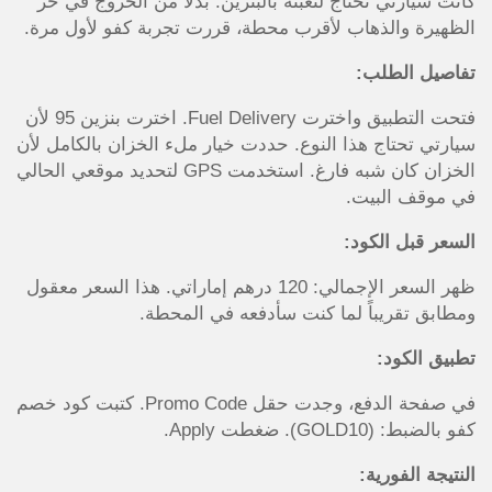
كانت سيارتي تحتاج لتعبئة بالبنزين. بدلاً من الخروج في حر
الظهيرة والذهاب لأقرب محطة، قررت تجربة كفو لأول مرة.
تفاصيل الطلب:
فتحت التطبيق واخترت Fuel Delivery. اخترت بنزين 95 لأن
سيارتي تحتاج هذا النوع. حددت خيار ملء الخزان بالكامل لأن
الخزان كان شبه فارغ. استخدمت GPS لتحديد موقعي الحالي
في موقف البيت.
السعر قبل الكود:
ظهر السعر الإجمالي: 120 درهم إماراتي. هذا السعر معقول
ومطابق تقريباً لما كنت سأدفعه في المحطة.
تطبيق الكود:
في صفحة الدفع، وجدت حقل Promo Code. كتبت كود خصم
كفو بالضبط: (GOLD10). ضغطت Apply.
النتيجة الفورية: