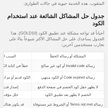
المثقوب. هذه الخدمة حيوية في حالات الطوارئ.
جدول حل المشاكل الشائعة عند استخدام
الكود
أحياناً قد تواجه مشكلة عند تطبيق الكود (GOLD10). هذا
الجدول يساعدك على حل المشاكل الأكثر شيوعاً بناءً على
تجارب مستخدمين آخرين:
المشكلة أو رسالة الخطأ
السبب الأكثر
رسالة Invalid code أو كود غير صالح
خطأ في كتابة الكود
رسالة Code expired أو الكود منتهي
الكود قديم أو تم ا
لا يظهر حقل كود الخصم في صفحة الدفع
إصدار قديم م
الخصم لا يظهر بعد تطبيق الكود
خلل مؤقت ف
رسالة Terms not met أو الشروط غير مستوفاة
قد يكون هناك ش