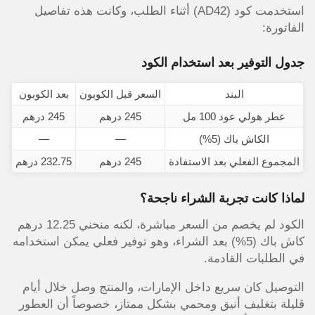
استخدمت كود (AD42) أثناء الطلب، وكانت هذه تفاصيل
الفاتورة:
جدول التوفير بعد استخدام الكود
البند
السعر قبل الكوبون
بعد الكوبون
عطر هولي عود 100 مل
245 درهم
245 درهم
الكاش باك (5%)
—
—
2.25
المجموع الفعلي بعد الاستفادة
245 درهم
232.75 درهم
2.25
لماذا كانت تجربة الشراء ناجحة؟
الكود لم يخصم من السعر مباشرة، لكنه منحني 12.25 درهم
كاش باك (5%) بعد الشراء، وهو توفير فعلي يمكن استخدامه
في الطلبات القادمة.
التوصيل كان سريع داخل الإمارات، والمنتج وصل خلال أيام
قليلة بتغليف أنيق ومحمي بشكل ممتاز، خصوصاً أن العطور