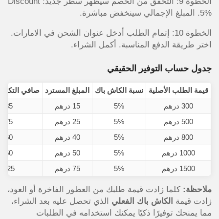
الخطوة 9: التحقق من الخصم سيظهر سطر جديد: Discount
5%. المبلغ الإجمالي سينخفض مباشرة.
الخطوة 10: إتمام الطلب أدخل عنوان الشحن في الامارات.
اختر طريقة الدفع المناسبة. أكمل الشراء.
جدول حساب التوفير الحقيقي
قيمة الطلب الأصلية
نسبة الكاش باك
المبلغ المسترد
صافي التكلفة 
300 درهم
5%
15 درهم
285 درهم
500 درهم
5%
25 درهم
475 درهم
800 درهم
5%
40 درهم
760 درهم
1000 درهم
5%
50 درهم
950 درهم
1500 درهم
5%
75 درهم
1425 درهم
ملاحظة:
كلما زادت قيمة طلبك من العطور الفاخرة أو العود،
زادت قيمة
الكاش باك الفعلي
الذي تحصل عليه بعد الشراء،
مما يمنحك توفيرًا ذكيًا يمكنك استخدامه في الطلبات