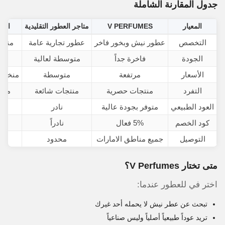
جدول المقارنة الشاملة
المعيار
V PERFUMES
متاجر العطور التقليدية
المت
التخصص
عطور نيش وبخور فاخر
عطور تجارية عامة
منتج
الجودة
فاخرة جداً
متوسطة لعالية
م
الأسعار
مرتفعة
متوسطة
منخفض
التفرد
منتجات حصرية
منتجات شائعة
منت
العود الطبيعي
متوفر بجودة عالية
نادر
غي
كود الخصم
5% فعال
نادراً
أحي
التوصيل
جميع مناطق الامارات
محدود
متى تختار V Perfumes؟
اختر في للعطور عندما:
تبحث عن عطر نيش لا يحمله أحد غيرك
تريد عوداً طبيعياً أصلياً وليس صناعياً