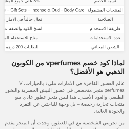
نسبة الخصم
5% على جميع المشتريات
المنتجات المشمولة
es – Gift Sets – Incense & Oud – Body Care
الصلاحية
فعال حالياً في الامارات 2026
طريقة الاستخدام
انسخ الكود والصقه عند ا
عدد الاستخدامات
متاح للاستخدام المتك
الشحن المجاني
للطلبات 200 درهم فأكثر
لماذا كود خصم vperfumes من الكوبون
الذهبي هو الأفضل؟
عالم العطور الفاخرة في الامارات مليء بالخيارات. V
perfumes متجر متخصص في عطور النيش الحصرية والبخور
الطبيعي والعود الأصلي. هذا ليس متجر عطور عادي يبيع
منتجات تجارية رخيصة – بل وجهة للباحثين عن التفرد
والجودة العالية.
من تجربتي الشخصية مع في للعطور، وجدت أن المتجر يقدم