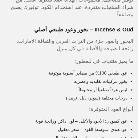
شراء المنتجات منفردة. عند استخدام الكود، توفيرك يصبح
مضاعفاً.
Incense & Oud – بخور وعود طبيعي أصلي
البخور والعود جزء من التراث العربي والثقافة الامارات.
رائحة الضيافة والأصالة في كل منزل.
ما يميز منتجات في للعطور:
عود طبيعي 100% من مصادر آسيوية موثوقة
بخور بتركيبات تقليدية وعصرية
ليس عوداً صناعياً أو مخلوطاً
درجات مختلفة (سوبر، دبل، تريبل)
أنواع العود المتوفرة:
عود كمبودي: الأجود والأغلى – لون داكن ورائحة قوية
عود هندي: متوسط القوة – سعر معقول
عود بورمي: خفيف ومناسب للاستخدام اليومي