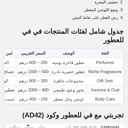
تجفيف البشرة
وضع اللوشن المعطر
رش العطر على نقاط النبض
جدول شامل لفئات المنتجات في في
للعطور
الفئة
الوصف
السعر التقريبي
لمن تن
Perfumes
عطور فاخرة يومية
200 – 600 درهم
الجمي
Niche Fragrances
عطور حصرية نادرة
500 – 1500 درهم
عشاق ال
Gift Sets
مجموعات جاهزة
300 – 800 درهم
الهداي
Incense & Oud
بخور وعود طبيعي
400 – 2000 درهم
تعطير ال
Body Care
لوشن وجل معطر
150 – 400 درهم
تثبيت الر
تجربتي مع في للعطور وكود (AD42)