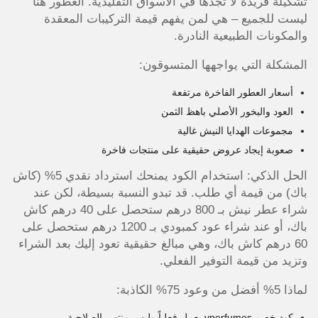
تشكيلة فريدة لا تجدها في الأسواق التقليدية. العطور هنا
ليست للجميع – هي لمن يفهم قيمة التركيبات المعقدة
والمكونات الطبيعية النادرة.
المشكلة التي يواجهها المتسوقون:
أسعار العطور الفاخرة مرتفعة
العود والبخور الأصلي باهظ الثمن
مجموعات الهدايا النيش غالية
صعوبة إيجاد عروض حقيقية على منتجات فاخرة
الحل الذكي: استخدام الكود يمنحك استرداد نقدي 5% (كاش
باك) من قيمة أي طلب. قد تبدو النسبة بسيطة، لكن عند
شراء عطر نيش بـ 800 درهم ستحصل على 40 درهم كاش
باك، أو عند شراء عود كمبودي بـ 1200 درهم ستحصل على
60 درهم كاش باك، وهي مبالغ حقيقية تعود إليك بعد الشراء
وتزيد من قيمة التوفير الفعلي.
لماذا 5% أفضل من وعود 75% الكاذبة:
كود خصم vperfumes يعمل فعلياً وليس منتهي الصلاحية