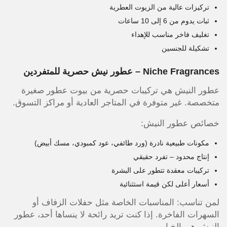
تركيزات عالية من الزيوت العطرية
ثبات يدوم من 6 إلى 10 ساعات
تغليف فاخر مناسب للإهداء
تشكيلة للجنسين
Niche Fragrances – عطور نيش حصرية للمتفردين
عطور النيش هي تركيبات حصرية من بيوت عطور صغيرة
متخصصة. غير متوفرة في المتاجر العادية أو مراكز التسوق.
خصائص عطور النيش:
مكونات طبيعية نادرة (ورد طائفي، عود كمبودي، مسك أبيض)
إنتاج محدود – تفرد حقيقي
تركيبات معقدة تتطور على البشرة
أسعار أعلى لكن قيمة استثنائية
لمن تناسب: المناسبات الخاصة مثل حفلات الزفاف أو
السهرات الفاخرة. إذا كنت تريد رائحة لا ينساها أحد، عطور
النيش هي الخيار.