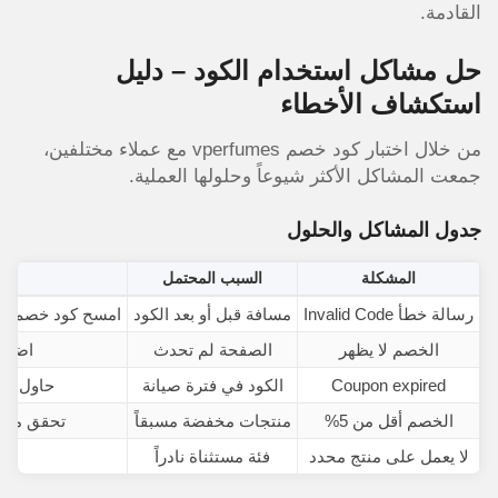
القادمة.
حل مشاكل استخدام الكود – دليل
استكشاف الأخطاء
من خلال اختبار كود خصم vperfumes مع عملاء مختلفين،
جمعت المشاكل الأكثر شيوعاً وحلولها العملية.
جدول المشاكل والحلول
المشكلة
السبب المحتمل
رسالة خطأ Invalid Code
مسافة قبل أو بعد الكود
امسح كود خصم vperfumes وانسخه مرة أخرى بدون مسافات
الخصم لا يظهر
الصفحة لم تحدث
اضغط F5 أو Refresh وانت
Coupon expired
الكود في فترة صيانة
حاول بعد
الخصم أقل من 5%
منتجات مخفضة مسبقاً
تحقق من 
لا يعمل على منتج محدد
فئة مستثناة نادراً
جرب