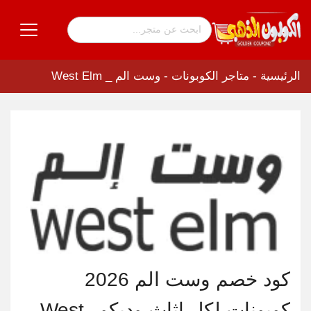
الرئيسية
-
متاجر الكوبونات
-
وست الم _ West Elm
كود خصم وست الم 2026
كوبونات لكل اثاث وديكور West