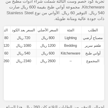
تجربة كود خصم وست الثالثة شملت شراء أدوات مطبخ من
Kitchenware. مجموعة أواني طبخ بقيمة 600 ريال صارت
540 ريال. التوفير 60 ريال. الأواني من نوع Stainless Steel
ذات جودة عالية ومتانة طويلة.
الطلب
الفئة
السعر الأصلي
السعر بعد الكود
التوفي
مصباح أرضي
Lighting
800 ريال
720 ريال
80 ريال
طقم سرير
Bedding
1200 ريال
1080 ريال
120 ريال
أواني طبخ
Kitchenware
600 ريال
540 ريال
60 ريال
المجموع
–
2600 ريال
2340 ريال
260 ريال
إجمالي التوفير من الطلبات الثلاثة كان 260 ريال. هذا المبلغ