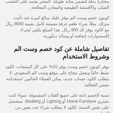
مختارة بدقة لتضمن متانة طويلة. المتجر يعتمد على الخشب
الصلب والأقمشة الطبيعية والمعادن المعالجة.
كوبون خصم وست الم يوفر عليك مبالغ كبيرة عند تأثيث
منزلك. مثلاً، شراء طقم غرفة معيشة كامل بقيمة 8000 ريال
مع الكود يوفر لك 800 ريال. هذا المبلغ يكفي لشراء
إكسسوارات إضافية أو وسائد ديكورية.
تفاصيل شاملة عن كود خصم وست الم
وشروط الاستخدام
يوفر كوبون خصم وست يوفر 10% على كل المنتجات. الكود
نشط حالياً ويعمل بنجاح على موقع وست الم السعودي. لا
يتطلب الكود حساب جديد، يمكن للعملاء الحاليين استخدامه
بنفس الفعالية.
نسبة الخصم ثابتة على جميع الفئات المشمولة. سواء كنت
تشتري Home Furniture أو Lighting أو Bedding، ستحصل
على نفس النسبة. الكود لا يتطلب شراء عدد معين من