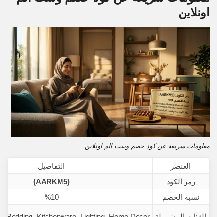
اونلاين
معلومات سريعة عن كود خصم وست الم اونلاين
العنصر
التفاصيل
رمز الكود
(AARKM5)
نسبة الخصم
%10
الفئات المشمولة
e، Bedding، Kitchenware، Lighting، Home Decor