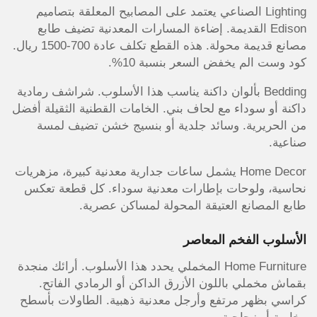
Lighting الصناعي يعتمد على المصابيح المعلقة بتصاميم
Edison القديمة. إضاءة المسارات المعدنية تضيف طابع
مصانع قديمة محولة. هذه القطع تكلف عادة 700-1500 ريال.
كود وست الم يخفض السعر بنسبة 10%.
Bedding بألوان داكنة يناسب هذا الأسلوب. شراشف رمادية
داكنة أو سوداء مع لحاف بني. الخامات القطنية الثقيلة أفضل
من الحريرية. وسائد جلدية أو بنسيج خشن تضيف لمسة
صناعية.
Home Decor يشمل ساعات جدارية معدنية كبيرة، مزهريات
نحاسية، ولوحات بإطارات معدنية سوداء. كل قطعة تعكس
طابع المصانع العتيقة المحولة لمساكن عصرية.
الأسلوب الفخم المعاصر
Home Furniture المخملي يحدد هذا الأسلوب. أرائك منجدة
بقماش مخملي باللون الأزرق الداكن أو الرمادي الفاتح.
كراسي بظهر مرتفع وأرجل معدنية ذهبية. الطاولات بأسطح