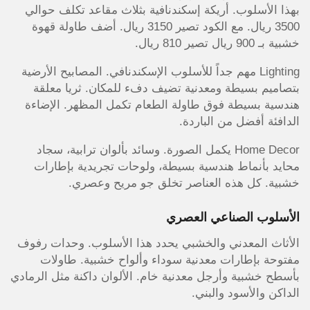
بهذا الأسلوب. أريكة إسكندنافية بثلاث مقاعد تكلف حوالي
3500 ريال. مع الكود تصير 3150 ريال. أضف طاولة قهوة
خشبية بـ 900 ريال تصير 810 ريال.
Lighting مهم جداً للأسلوب الإسكندنافي. المصابيح الأرضية
بتصاميم بسيطة ومعدنية تضيف دفء للمكان. ثريا معلقة
هندسية بسيطة فوق طاولة الطعام تكمل المظهر. الإضاءة
الدافئة أفضل من الباردة.
Home Decor يكمل الصورة. وسائد بألوان ترابية، سجاد
محايد بأنماط هندسية بسيطة، ولوحات تجريدية بإطارات
خشبية. كل هذه العناصر تخلق جو مريح وعصري.
الأسلوب الصناعي العصري
الأثاث المعدني والخشبي يحدد هذا الأسلوب. وحدات رفوف
مفتوحة بإطارات معدنية سوداء وألواح خشبية. طاولات
بأسطح خشبية وأرجل معدنية خام. الألوان داكنة مثل الرمادي
الداكن والأسود والبني.