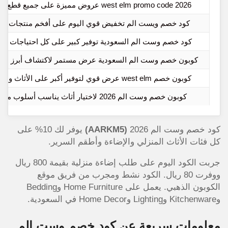
west elm promo code 2026 عروض مميزة على جميع قطع الأثاث
كود خصم ويست الم تخفيض قوي اليوم على أفخم منتجات الأ
كود خصم وست الم السعودية توفير كبير على كل احتياجات الم
كوبون خصم وست الم السعودية عرض مستمر لاكتشاف أبرز الم
كوبون خصم west elm عرض قوي لتوفير أكبر على الأثاث والديكور
كوبون خصم وست الم 2026 لاختيار أثاث يناسب أسلوب منزلك
كود خصم وست الم 2026
(AARKM5)
يوفر لك 10% على
كل فئات الأثاث المنزلي والإضاءة وأطقم السرير.
جربت الكود اليوم على طلب إضاءة منزلية بقيمة 800 ريال
ووفرت 80 ريال. الكود نشط ومجرب من فريق موقع
الكوبون الذهبي. يعمل على Home Furniture وBedding
وKitchenware وLighting وHome Decor في السعودية.
معلومات سريعة عن كود خصم وست الم