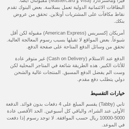
فيزا وماستركارد (Visa و Mastercard) مقبولتان أيضاً.
البطاقات الائتمانية الدولية تعمل بسلاسة. بعض البنوك تقدم
نقاط مكافآت على المشتريات أونلاين. تحقق من عروض
بنكك.
أمريكان إكسبريس (American Express) مقبولة لكن أقل
شيوعاً. بعض المواقع لا تقبلها بسبب رسوم المعالجة العالية.
تحقق من وسائل الدفع المتاحة على صفحة الدفع.
الدفع عند الاستلام (Cash on Delivery) غير متوفر عادة
للأثاث الكبير. هذه الطريقة شائعة في المتاجر المحلية لكن
وست الم يفضل الدفع المسبق. المنتجات غالية والشحن
دولي يتطلب دفع مقدم.
خيارات التقسيط
تابي (Tabby) يقسم المبلغ على 4 دفعات بدون فوائد. الدفعة
الأولى عند الشراء، والباقي كل أسبوعين. الحد الأقصى عادة
5000-10000 ريال حسب الموافقة. لا توجد رسوم إذا دفعت
في الموعد.