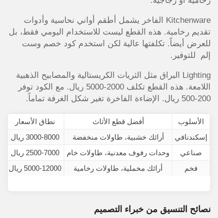
رخامية أو زجاجية.
Kitchenware الفاخر يشمل أطقم أواني نحاسية وأدوات
تقديم رخامية. هذه القطع ليست للاستخدام اليومي فقط، بل
للعرض أيضاً. تكلفتها عالية لكن استخدم كود خصم وست
إلم للتوفير.
Lighting البراق مثل الثريات الكريستالية والمصابيح الذهبية
اللامعة. هذه القطع تكلف 2000-5000 ريال. مع الكود توفر
200-500 ريال. الإضاءة الفاخرة تغير شكل الغرفة تماماً.
الأسلوب
أفضل قطع الأثاث
نطاق الأسعار
ا
إسكندنافي
أرائك خشبية، طاولات منخفضة
3000-8000 ريال
0
صناعي
وحدات رفوف معدنية، طاولات خام
2500-7000 ريال
0
فخم
أرائك مخملية، طاولات رخامية
5000-12000 ريال
00
نصائح التنسيق من خبراء التصميم