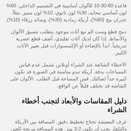
قاعدة 60-30-10 للألوان أساسية في التصميم الداخلي. 60%
لون أساسي محايد، 30% لون ثانوي، 10% لون مميز. مثلاً،
جدران بيج (60%)، أريكة رمادية (30%)، وسائد زرقاء (10%).
دمج قطع وست الم مع أثاث موجود يتطلب تنسيق الألوان
والأنماط. إذا كان لديك أثاث تقليدي، أضف قطع عصرية
تدريجياً. ابدأ بالإضاءة أو الإكسسوارات قبل تغيير الأثاث
الكبير.
الأخطاء الشائعة عند الشراء أونلاين تشمل عدم قياس
المساحات بدقة. أريكة تبدو مناسبة في الصورة قد تكون
كبيرة جداً لصالتك. قس المساحة قبل الطلب. الألوان على
الشاشة قد تختلف قليلاً عن الواقع.
دليل المقاسات والأبعاد لتجنب أخطاء
الشراء
غرف المعيشة تحتاج تخطيط دقيق. المسافة بين الأريكة
والتلفاز يجب أن تكون 2-3 متر. هذه المسافة مريحة للعين