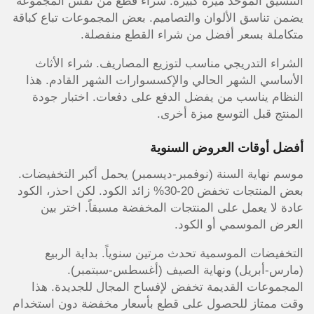
التنسيق الموحد ميزة كبيرة. شراء قطع من نفس المجموعة
يضمن تناسق الألوان والتصاميم. بعض المجموعات تباع كباقة
متكاملة بسعر أفضل من شراء القطع منفصلة.
الشراء التدريجي مناسب لتوزيع المصاريف. شراء الأثاث
الأساسي الشهر الحالي والإكسسوارات الشهر القادم. هذا
النظام يناسب من يفضل الدفع على دفعات. اختبار جودة
المنتج قبل التوسع ميزة أخرى.
أفضل أوقات العروض السنوية
موسم نهاية السنة (نوفمبر-ديسمبر) يحمل أكبر التخفيضات.
بعض المنتجات تخفض 20-30% زائد الكود. لكن احذر، الكود
عادة لا يعمل على المنتجات المخفضة مسبقاً. اختر بين
العرض الموسمي أو الكود.
التخفيضات الموسمية تحدث مرتين سنوياً. بداية الربيع
(مارس-أبريل) ونهاية الصيف (أغسطس-سبتمبر).
المجموعات القديمة تخفض لإفساح المجال للجديدة. هذا
وقت ممتاز للحصول على قطع بأسعار مخفضة دون استخدام