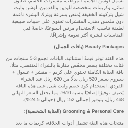
تشمل لوشن الجسم المرطب، مقشرات الجسم، صابون
سائل، وكريمات متخصصة لليدين والقدمين. لوشن وايت
شيل بتركيبته الخفيفة يُمتص بسرعة ويترك البشرة ناعمة
دون ملمس دهني. المقشرات تحتوي على حبيبات طبيعية
لطيفة تناسب الاستخدام مرتين أسبوعيًا، خاصةً قبل
المناسبات لبشرة أكثر نعومة وإشراقًا.
Beauty Packages (باقات الجمال):
هذه الفئة توفر قيمةً استثنائية. الباقات تجمع 3-5 منتجات من
فئات مختلفة بسعر مخفَض مقارنةً بالشراء المنفصل. مثلًا،
باقة العناية الكاملة تحتوي على كريم + مقشر + غسول +
سيروم بسعر 520 ريال بدلًا من 620 ريال عند الشراء
الفردي. استخدام كود خصم وايت شيل على هذه الباقة
يُضيف توفيرًا إضافيًا بنسبة 10%، مما يجعل السعر النهائي
468 ريال، بتوفير إجمالي 152 ريال (حوالي 24.5%).
Grooming & Personal Care (العناية الشخصية):
منتجات هذه الفئة تشمل أدوات الحلاقة، كريمات ما بعد