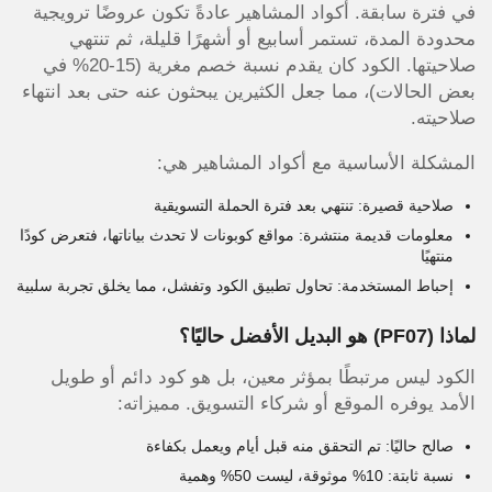
في فترة سابقة. أكواد المشاهير عادةً تكون عروضًا ترويجية
محدودة المدة، تستمر أسابيع أو أشهرًا قليلة، ثم تنتهي
صلاحيتها. الكود كان يقدم نسبة خصم مغرية (15-20% في
بعض الحالات)، مما جعل الكثيرين يبحثون عنه حتى بعد انتهاء
صلاحيته.
المشكلة الأساسية مع أكواد المشاهير هي:
صلاحية قصيرة: تنتهي بعد فترة الحملة التسويقية
معلومات قديمة منتشرة: مواقع كوبونات لا تحدث بياناتها، فتعرض كودًا
منتهيًا
إحباط المستخدمة: تحاول تطبيق الكود وتفشل، مما يخلق تجربة سلبية
لماذا
(PF07)
هو البديل الأفضل حاليًا؟
الكود ليس مرتبطًا بمؤثر معين، بل هو كود دائم أو طويل
الأمد يوفره الموقع أو شركاء التسويق. مميزاته:
صالح حاليًا: تم التحقق منه قبل أيام ويعمل بكفاءة
نسبة ثابتة: 10% موثوقة، ليست 50% وهمية