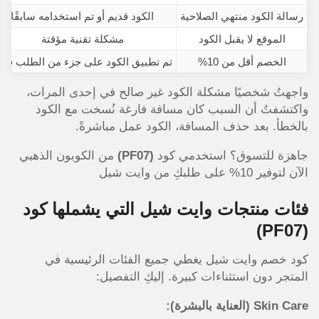
رسالة الكود منتهي الصلاحية
الكود قديم أو تم استخدامه سابقًا
الموقع لا يقبل الكود
مشكلة تقنية مؤقتة
الخصم أقل من 10%
تم تطبيق الكود على جزء من الطلب فق
واجهتُ شخصيًا مشكلة الكود غير صالح في إحدى المرات،
واكتشفتُ أن السبب كان مسافة فارغة نُسخت مع الكود
بالخطأ. بعد حذف المسافة، الكود عمل مباشرةً.
جاهزة للتسوق؟ استخدمي كود
(PF07)
من الكوبون الذهبي
الآن لتوفير 10% على طلبكِ من وايت شيل
فئات منتجات وايت شيل التي يشملها كود
(PF07)
كود خصم وايت شيل يغطي جميع الفئات الرئيسية في
المتجر دون استثناءات كبيرة. إليكِ التفصيل:
Skin Care (العناية بالبشرة):