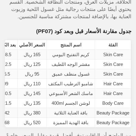
الحلاقة، مزيلات العرق، ومنتجات النظافة الشخصية. القسم
يحتوي أيضًا على منتجات رجالية مثل غسول اللحية وزيوت
العناية بها، بالإضافة لمنتجات مشتركة مناسبة للجنسين.
جدول مقارنة الأسعار قبل وبعد كود
(PF07)
الفئة
اسم المنتج
السعر الأصلي
بعد الكود (
Skin Care
كريم التفتيح اليومي
165 ريال
148.5 ريال
Skin Care
مقشر الوجه اللطيف
125 ريال
112.5 ريال
Skin Care
غسول منظف عميق
95 ريال
85.5 ريال
Hair Care
شامبو الترطيب المكثف
110 ريال
99 ريال
Hair Care
ماسك الشعر الأسبوعي
145 ريال
130.5 ريال
Body Care
لوشن الجسم 400ml
135 ريال
121.5 ريال
Beauty Package
باقة العناية الثلاثية
380 ريال
342 ريال
Beauty Package
باقة الهدية المميزة
520 ريال
468 ريال
من الواضح أن الباقات توفر أفضل قيمة مقابل السعر، خاصةً