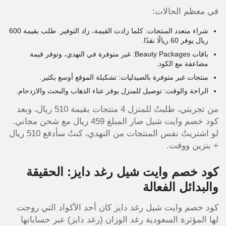
في معظم الحالات:
شراء متعدد المنتجات: كلما زادت القيمة، زاد التوفير. طلب بقيمة 600
ريال يوفر 60 ريالًا نقدًا.
باقات Beauty Packages: غير متوفرة في النهدي، وتوفر قيمة
مضاعفة مع الكود.
منتجات غير متوفرة بالصيدليات: تشكيلة الموقع أوسع بكثير.
الراحة والوقت: توصيل للمنزل يوفر عناء الذهاب والبحث والازدحام.
من تجربتي، طلبتُ للمنزل 4 منتجات بقيمة 510 ريال، وبعد
كود خصم وايت شيل صار المبلغ 459 ريال مع شحن مجاني.
لو اشتريتُ نفس المنتجات من النهدي، كنتُ سأدفع 510 ريال
+ بنزين ووقت.
كود خصم وايت شيل رغد دايز: الحقيقة
والبدائل الفعالة
كود خصم وايت شيل رغد دايز كان أحد الأكواد التي روجت
لها المؤثرة السعودية رغد الوزان (رغد دايز) عبر حساباتها