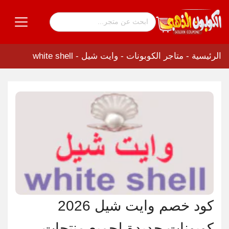
الرئيسية
-
متاجر الكوبونات
-
وايت شيل - white shell
كود خصم وايت شيل 2026
كوبونات جديدة لجميع منتجات