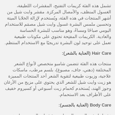
تشمل هذه الفئة كريمات التفتيح، المقشرات اللطيفة،
الغسول المنظف، والأمصال المركزة. مقشر وايت شيل من
أشهر المنتجات في هذه الفئة، ويُستخدم لإزالة الخلايا الميتة
وتحسين ملمس البشرة غسول وايت شيل مصمَم للاستخدام
اليومي صباحًا ومساءً، وهو مناسب للبشرة الحساسة
والعادية. الكريمات المفتِحة تحتوي على مكونات طبيعية
تعمل على توحيد لون البشرة تدريجيًا مع الاستخدام المنتظم.
Hair Care (العناية بالشعر):
منتجات هذه الفئة تتضمن شامبو متخصص لأنواع الشعر
المختلفة (دهني، جاف، مصبوغ)، بلسم مرطب، ماسكات
علاجية، وزيوت طبيعية لتقوية الشعر أحد المنتجات المميزة
هو زيت وايت شيل للشعر الذي يحتوي على مزيج من الأرغان
وجوز الهند، يُستخدم كحمام زيت أسبوعي أو كسيروم خفيف
على الأطراف بعد الاستحمام.
Body Care (العناية بالجسم):