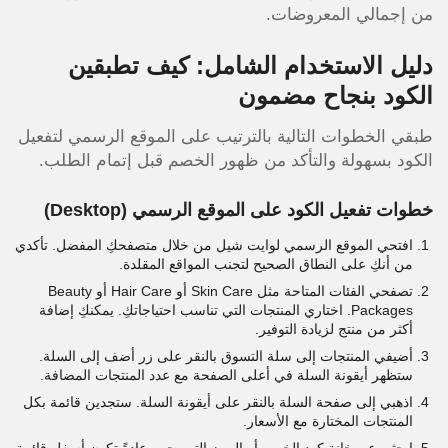
من إجمالي المعروضات.
دليل الاستخدام الشامل: كيف تطبقين
الكود بنجاح مضمون
طبقي الخطوات التالية بالترتيب على الموقع الرسمي لتفعيل
الكود
بسهولة والتأكد من ظهور الخصم قبل إتمام الطلب.
خطوات تفعيل الكود على الموقع الرسمي (Desktop)
افتحي الموقع الرسمي لوايت شيل من خلال متصفحكِ المفضل. تأكدي
من أنكِ على النطاق الصحيح لتجنب المواقع المقلدة.
تصفحي الفئات المتاحة مثل Skin Care أو Hair Care أو Beauty
Packages. اختاري المنتجات التي تناسب احتياجاتكِ. يمكنكِ إضافة
أكثر من منتج لزيادة التوفير.
أضيفي المنتجات إلى سلة التسوق بالنقر على زر أضف إلى السلة.
ستظهر أيقونة السلة في أعلى الصفحة مع عدد المنتجات المضافة.
اذهبي إلى صفحة السلة بالنقر على أيقونة السلة. ستجدين قائمة بكل
المنتجات المختارة مع الأسعار.
ابحثي عن خانة كود الخصم أو الرمز الترويجي. عادةً تكون أسفل قائمة