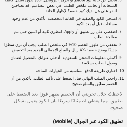
المنتجات أو بجانب ملخص الطلب. في بعض التصاميم، قد تحتاجين
للنقر على هل لديكِ كود خصم؟ لإظهار الخانة.
انسخي الكود والصقيه في الخانة المخصصة. تأكدي من عدم وجود
مسافات قبل أو بعد الكود.
اضغطي على زر تطبيق أو Apply. انتظري ثانية أو اثنتين حتى تتم
معالجة الطلب.
تحققي من ظهور الخصم 10% في ملخص الطلب. يجب أن تري سطرًا
جديدًا يوضح خصم: -XX ريال والمبلغ الإجمالي الجديد بعد التخفيض.
أكملي معلومات الشحن للسعودية. أدخلي عنوانكِ بالتفصيل لضمان
وصول الطلب بسلاسة.
اختاري طريقة الدفع المناسبة من الخيارات المتاحة.
راجعي الطلب النهائي قبل الضغط على تأكيد الطلب. تأكدي من أن
الخصم مطبَق والمبلغ صحيح.
لاحظتُ خلال تجربتي أن الخصم يظهر فورًا بعد الضغط على
تطبيق، مما يعطي اطمئنانًا سريعًا بأن الكود يعمل بشكل
صحيح.
تطبيق الكود عبر الجوال (Mobile)