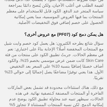
لقيمة الطلب في أغلب الأحيان، ولكن يُنصح دائمًا بمراجعة
سياسة المتجر عند الدفع. الكود قابل للاستخدام على معظم
المنتجات بما فيها العروض الموسمية، مما يعني إمكانية
الحصول على خصم إضافي فوق التخفيضات الأصلية.
هل يمكن دمج كود
(PF07)
مع عروض أخرى؟
سؤال شائع يطرحه الكثيرون: هل يعمل كود خصم وايت شيل
مع المنتجات المخفضة أصلًا؟ الإجابة بناءً على اختباري: نعم
في معظم الحالات. جربتُ تطبيق الكود على منتجات من فئة
Skin Care كانت ضمن عرض موسمي بخصم 15%، والكود
أضاف خصمًا إضافيًا بنسبة 10% على السعر بعد التخفيض
الأول. هذا يعني توفيرًا مضاعفًا يصل إجماليًا إلى حوالي 23%
تقريبًا.
مع ذلك، هناك استثناءات محدودة قد تشمل بعض الماركات
الفاخرة أو المنتجات المصنفة كـتصفية نهائية. في هذه
الحالات، سيظهر تنبيه عند محاولة تطبيق الكود يوضح عدم
إمكانية الدمج. لكن نسبة المنتجات المستثناة لا تتجاوز 5%