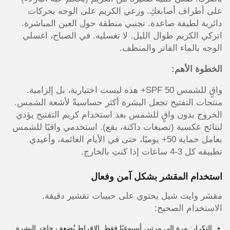
على أطراف أصابعكِ. وزعي الكريم على الوجه بحركات
دائرية لطيفة صاعدة. تجنبي منطقة حول العين المباشرة.
اتركي الكريم طوال الليل. لا تغسليه. في الصباح، اغسلي
الوجه بالماء الفاتر والمنظف.
الخطوة الأهم:
واقٍ للشمس SPF 50+ هذه ليست اختيارية، بل إلزامية.
منتجات التفتيح تجعل البشرة أكثر حساسيةً لأشعة الشمس.
الخروج بدون واقٍ للشمس بعد استخدام كريم التفتيح يؤدي
لنتائج عكسية (تصبغات داكنة، بقع). استخدمي واقيًا للشمس
بعامل حماية 50+ يوميًا، حتى في الأيام الغائمة، وأعيدي
تطبيقه كل 3-4 ساعات إذا كنتِ بالخارج.
استخدام المقشر بشكل آمن وفعال
مقشر وايت شيل يحتوي على حبيبات تقشير دقيقة.
الاستخدام الصحيح:
التكرار: مرة إلى مرتين أسبوعيًا فقط. الإفراط يُضعف حاجز البشرة