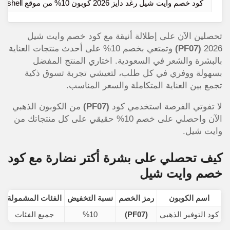
كود خصم وايت شيل رغد دايز 2026 كوبون 10% من موقع white shell
تحصلين الآن على إطلالة أنيقة مع كود خصم وايت شيل
2026
(PF07)
وتمتعي بخصم 10% على أحدث منتجات العناية
بالبشرة والشعر في السعودية. اختاري المنتج المفضل
بسهولة ووفري في كل طلب، لتعيشي تجربة تسوق ذكية
تجمع بين العناية المتكاملة والسعر المناسب.
لا تفوتي الفرصة استخدمي كود
(PF07)
من الكوبون الذهبي
الآن واحصلي على خصم 10% حقيقي على كل منتجاتك من
وايت شيل.
كيف تحصلي على بشرة أكتر نضارة مع كود
خصم وايت شيل
اسم الكوبون
رمز الخصم
نسبة التخفيض
الفئات المشمولة
ح
كود التوفير الذهبي
(PF07)
%10
جميع الفئات