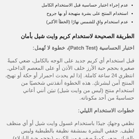
عدم إجراء اختبار حساسية قبل الاستخدام الكامل
استخدام المنتج على بشرة متهيجة أو بها جروح
عدم استخدام واقٍ للشمس نهارًا (الخطأ الأكبر)
الطريقة الصحيحة لاستخدام كريم وايت شيل بأمان
اختبار الحساسية (Patch Test)، خطوة لا تُهمل:
قبل استخدام أي كريم جديد على الوجه بالكامل، ضعي كميةً
صغيرة بحجم حبة الأرز خلف الأذن أو على المعصم الداخلي.
انتظري 24 ساعة كاملة. إذا لم يحدث احمرار أو حكة أو تهيج،
المنتج آمن لبشرتكِ. هذه الخطوة أنقذتني شخصيًا من
استخدام منتج (ليس من وايت شيل) تبيَن أنني أعاني
حساسيةً من أحد مكوناته.
خطوات الاستخدام الليلي:
نظفي وجهكِ جيدًا باستخدام غسول وايت شيل أو أي منظف
لطيف. جففي البشرة بمنشفة نظيفة بالطبطبة وليس
بالفرك. ضعي كميةً صغيرة من الكريم (بحجم حبة البازلاء)