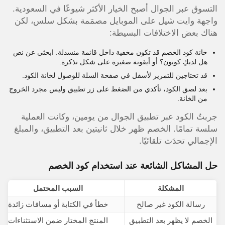
التسوق عبر الجوال أصبح الخيار الأكثر شيوعًا في السعودية.
واجهة وايت شيل على الموبايل مصمَمة بشكل سلس، لكن
هناك بعض الاختلافات البسيطة:
خانة كود الخصم قد تكون مخفية داخل قائمة منسدلة. ابحثي عن نص
هل لديكِ كوبون؟ أو أيقونة صغيرة على شكل تذكرة.
قد تحتاجين للتمرير لأسفل في صفحة السلة للوصول لخانة الكود.
بعد لصق الكود، تأكدي من الضغط على زر تطبيق وليس مجرد الخروج
من الخانة.
جربتُ الكود عبر تطبيق الجوال من يومين، وكانت العملية
سلسة تمامًا. الخصم ظهر خلال ثانيتين بعد التطبيق، والمبلغ
الإجمالي تحدَث تلقائيًا.
حل المشاكل الشائعة عند استخدام كود الخصم
المشكلة
السبب المحتمل
رسالة الكود غير صالح
خطأ في الكتابة أو مسافات زائدة
الخصم لا يظهر بعد التطبيق
المنتج المختار ضمن الاستثناءات