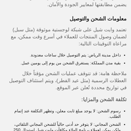
يضمن مطابقتها لمعايير الجودة والأمان.
معلومات الشحن والتوصيل
تعتمد وايت شيل على شبكة لوجستية موثوقة (مثل سبل)
لضمان وصول المنتجات للعملاء في أسرع وقت ممكن، مع
مراعاة التوقيتات التالية:
داخل مدينة الرياض: يتم التوصيل خلال ساعات معدودة.
بقية مدن المملكة: يستغرق الشحن من يوم إلى يومين عمل.
ملاحظة هامة: قد تتوقف عمليات الشحن مؤقتاً خلال
العطلات الرسمية (مثل عيد الفطر)، ويتم استئناف التوصيل
في تواريخ محددة تُعلن عبر الموقع.
تكلفة الشحن والمزايا:
رسوم الشحن: لا يوجد مبلغ ثابت معلن، وتظهر التكلفة عند إتمام
الطلب.
الشحن المجاني: لا يتوفر حد أدنى حالياً للشحن المجاني التلقائي،
ولكن يمكن لعملاء برنامج الولاء مكافآت وايت شيل استبدال 250