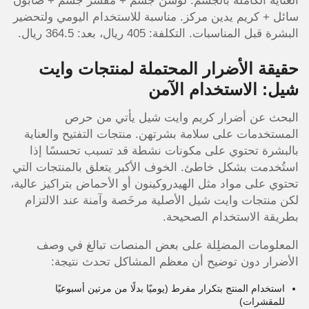
العناية الكاملة بالجسم: لوشن جسم + مقشر جسم + صابون
سائل + كريم يدين مركز. مناسبة للاستخدام اليومي ولتحضير
البشرة قبل المناسبات. التكلفة: 405 ريال، بعد: 364.5 ريال.
حقيقة الأضرار المحتملة لمنتجات وايت
شيل: الاستخدام الآمن
البحث عن أضرار كريم وايت شيل يأتي من حرص
المستخدمات على سلامة بشرتهن. منتجات التفتيح والعناية
بالبشرة تحتوي على مكونات نشطة قد تسبب تحسسًا إذا
استُخدمت بشكل خاطئ. الخوف الأكبر يتعلق بالمنتجات التي
تحتوي على مواد مثل الهيدروكينون أو الأحماض بتراكيز عالية،
لكن منتجات وايت شيل الأصلية مرخَصة وآمنة عند الالتزام
بطريقة الاستخدام الصحيحة.
المعلومات المضلِلة على بعض المنصات تبالغ في وصف
الأضرار دون توضيح أن معظم المشاكل تحدث نتيجة:
استخدام المنتج بتكرار مفرط (يوميًا بدلًا من مرتين أسبوعيًا
للمقشرات)