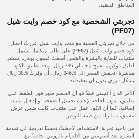
المناطق الدهنية.
تجربتي الشخصية مع كود خصم وايت شيل
(PF07)
من خلال تجربتي الفعلية مع متجر وايت شيل، قررتُ اختبار
كود خصم وايت شيل
(PF07)
على طلب متكامل يشمل
منتجات للعناية بالبشرة والشعر. أضفتُ غسول يومي، مقشر
لطيف، وكريم تفتيح بإجمالي 385 ريال، وبعد تطبيق الكود
مباشرةً انخفض السعر إلى 346.5 ريال، أي وفرتُ 38.5 ريال
بشكل فوري بدون أي تعقيدات.
الأمر الذي أعجبني فعلاً هو أن الخصم ظهر فور الضغط على
تطبيق، بدون الحاجة لإعادة تحميل الصفحة أو إدخال بيانات
إضافية. كما أن الكود عمل على منتجات كانت ضمن عرض
مسبق، مما زاد من قيمة التوفير.
من ناحية تجربة الاستخدام، لاحظتُ تحسنًا تدريجيًا في نعومة
البشرة بعد أسبوعين من الالتزام بالروتين، خاصةً مع