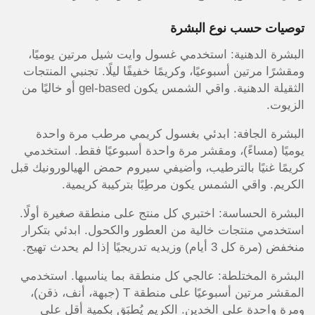
توصيات حسب نوع البشرة
البشرة الدهنية: استخدمي غسول وايت شيل مرتين يوميًا،
ومقشرًا مرتين أسبوعيًا، وكريمًا خفيفًا ليلًا. تجنبي المنتجات
الثقيلة الدهنية. واقي الشمس يكون gel-based أو خاليًا من
الزيوت.
البشرة الجافة: ابدئي بغسول كريمي مرطب مرة واحدة
يوميًا (مساءً)، ومقشر مرة واحدة أسبوعيًا فقط. استخدمي
كريمًا غنيًا بالترطيب، وأضيفي سيروم حمض الهيالورونيك قبل
الكريم. واقي الشمس يكون مرطِبًا بتركيبة كريمية.
البشرة الحساسة: اختبري كل منتج على منطقة صغيرة أولًا.
استخدمي منتجات خالية من العطور والكحول. ابدئي بتكرار
منخفض (مرة كل 3 أيام) وزيديه تدريجيًا إذا لم يحدث تهيج.
البشرة المختلطة: عالجي كل منطقة بما يناسبها. استخدمي
المقشر مرتين أسبوعيًا على منطقة T (جبهة، أنف، ذقن)،
ومرة واحدة على الخدين. الكريم يُطبَق بكمية أقل على