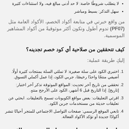
لا يتطلب شروطًا خاصة: لا حد أدنى مبالغ فيه، ولا استثناءات كثيرة
سهل التذكر: بسيط ومباشر
من واقع خبرتي في متابعة أكواد الخصم، الأكواد العامة مثل
(PF07)
تدوم أطول وتكون أكثر موثوقيةً من أكواد المشاهير
الموسمية.
كيف تتحققين من صلاحية أي كود خصم تجدينه؟
إليكِ طريقة عملية:
اختبري الكود على سلة صغيرة: لا تملئي السلة بمنتجات كثيرة أولًا.
أضيفي منتجًا واحدًا رخيصًا، جربي الكود، إذا عمل أكملي التسوق.
تحققي من تاريخ آخر تحديث: المواقع الموثوقة تذكر آخر اختبار:
[تاريخ]. إذا التاريخ قبل 6 أشهر، الكود على الأرجح منتهٍ.
اقرئي التعليقات: بعض مواقع الكوبونات تسمح بالتعليقات. ابحثي عن
تعليقات حديثة من مستخدمات جربن الكود.
تابعي الموقع الرسمي: صفحات التواصل الاجتماعي للمتجر أحيانًا تنشر
أكوادًا جديدة أو تؤكد الأكواد الفعالة.