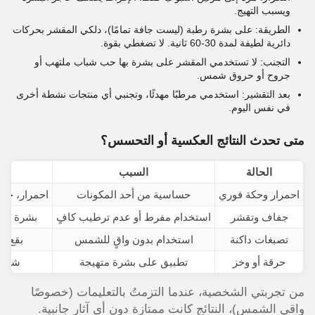
ويسبب التهيج.
الطريقة: على بشرة رطبة (ليست جافة تمامًا)، دلكي المقشر بحركات
دائرية لطيفة لمدة 30-60 ثانية. لا تضغطي بقوة.
التجنب: لا تستخدمي المقشر على بشرة بها حب شباب ملتهب أو
جروح أو حروق شمس.
بعد التقشير: استخدمي مرطبًا مهدئًا، وتجنبي أي منتجات نشطة أخرى
في نفس اليوم.
متى تحدث النتائج العكسية أو التحسس؟
الحالة
السبب
احمرار وحكة فوري
حساسية من أحد المكونات
احمرار، حك
جفاف وتقشر
استخدام مفرط أو عدم ترطيب كافٍ
بشرة جاف
تصبغات داكنة
استخدام بدون واقٍ للشمس
بقع دا
حرقة أو وخز
تطبيق على بشرة متهيجة
شعور 
من تجربتي الشخصية، عندما التزمتُ بالتعليمات (خصوصًا
واقي الشمس)، النتائج كانت ممتازة دون أي آثار جانبية.