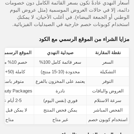
أسعار النهدي عادةً تكون بسعر القائمة الكامل دون خصومات
دائمة، إلا في حالات العروض الموسمية (مثل عروض اليوم
الوطني أو الجمعة البيضاء). في أغلب الأحيان، لا يمكنكِ
استخدام كوبونات خصم خارجية في الصيدليات الفيزيائية.
مزايا الشراء من الموقع الرسمي مع الكود
نقطة المقارنة
صيدلية النهدي
الموقع الرسمي + 
السعر
سعر قائمة كامل 100%
خصم 10% مضمون
التشكيلة
محدودة (10-15 منتج)
كاملة (50+ منتج)
التوفر
يعتمد على المخزون بالفرع
متوفر باستمر
العروض والباقات
نادرة
Beauty Packages دائم
سرعة الاستلام
فوري (نفس اليوم)
2-5 أيام عمل
الفحص المباشر
يمكن فحص المنتج
لا يمكن قبل ال
استخدام كوبون خصم
غير متاح
متاح