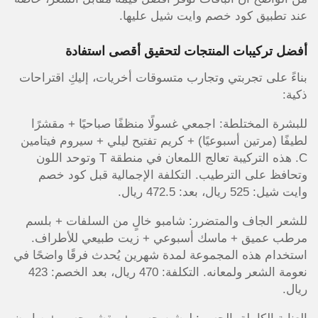
عند تطبيق كود خصم وايت شيل عليها.
أفضل تركيبات المنتجات لتحقيق أقصى استفادة
بناءً على تجربتي وتجارب متسوقات أخريات، إليكِ اقتراحات
ذكية:
للبشرة المختلطة: اجمعي غسولًا منظفًا صباحيًا + مقشرًا
لطيفًا (مرتين أسبوعيًا) + كريم تفتيح ليلي + سيروم فيتامين
C. هذه التركيبة تعالج اللمعان في منطقة T وتوحد اللون
وتحافظ على الترطيب. التكلفة الإجمالية قبل كود خصم
وايت شيل: 525 ريال، بعد: 472.5 ريال.
للشعر الجاف والمتضرر: شامبو خالٍ من السلفات + بلسم
مرطب عميق + ماسك أسبوعي + زيت طبيعي للأطراف.
استخدام هذه المجموعة لمدة شهرين يُحدث فرقًا واضحًا في
نعومة الشعر ولمعانه. التكلفة: 470 ريال، بعد الخصم: 423
ريال.