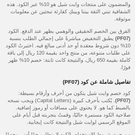
والمضمون على منتجات وايت شيل هو 10% عبر الكود. هذه
الشفافية تبني الثقة بيننا وبينكِ كقارئة تبحثين عن معلومات
موثوقة.
الفرق بين الخصم الحقيقي والوهمي يظهر عند الدفع. الكود
(PF07)
يطبق التخفيض مباشرةً على إجمالي الطلب بنسبة
10% دون شروط معقدة أو حد أدنى مبالغ فيه. اختبرتُ الكود
على طلبات متنوعة، من منتج واحد بقيمة 120 ريال إلى باقة
كاملة بقيمة 650 ريال، والنتيجة كانت ثابتة: خصم 10% ظهر
فورًا.
تفاصيل شاملة عن كود
(PF07)
كود خصم وايت شيل يتكون من أحرف وأرقام بسيطة:
(PF07)
. يُكتب بأحرف كبيرة (Capital Letters) ويجب نسخه
بالضبط كما هو. لا يحتوي على مسافات أو رموز إضافية.
صلاحية الكود مستمرة حاليًا، وقمتُ بتجربته قبل أيام على
الموقع الرسمي لوايت شيل والنتيجة كانت إيجابية.
من حيث شروط الاستخدام، الكود لا يتطلب حدًا أدنى محددًا