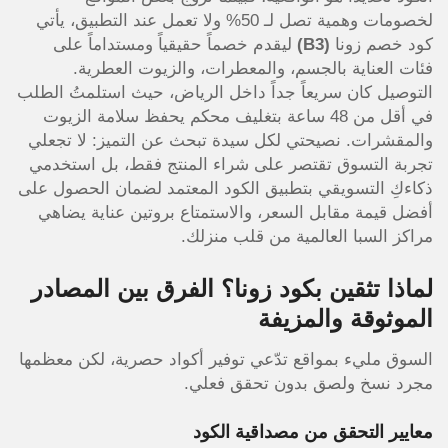
لخصومات وهمية تصل لـ 50% ولا تعمل عند التطبيق، يأتي
كود خصم زونا
(B3)
ليقدم خصماً حقيقياً ومستداماً على
فئات العناية بالجسم، والمعطرات، والزيوت العطرية.
التوصيل كان سريعاً جداً داخل الرياض، حيث استلمتُ الطلب
في أقل من 48 ساعة بتغليف محكم يحفظ سلامة الزيوت
والمقشرات. نصيحتي لكل سيدة تبحث عن التميز: لا تجعلي
تجربة التسوق تقتصر على شراء المنتج فقط، بل استخدمي
ذكاءكِ التسويقي بتطبيق الكود المعتمد لضمان الحصول على
أفضل قيمة مقابل السعر، والاستمتاع بروتين عناية يضاهي
مراكز السبا العالمية من قلب منزلك.
لماذا تثقين بكود زونا؟ الفرق بين المصادر
الموثوقة والمزيفة
السوق مليء بمواقع تدّعي توفير أكواد حصرية، لكن معظمها
مجرد نسخ ولصق بدون تحقق فعلي.
معايير التحقق من مصداقية الكود