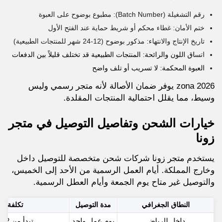
رقم التشغيلة (Batch Number): مطبوع بوضوح على العبوة
ختم الأمان: غطاء محكم أو شريط حماية عند الفتح الأول
تاريخ الإنتاج والانتهاء: مذكور بوضوح (12-24 شهر للمنتجات الطبيعية)
اتس
اق اللون والرائحة: المنتجات الطبيعية قد تختلف قليلاً بين الدفعات
العبوة المحكمة: لا تسريب أو تلف واضح
zona 2026 يوفر ضمان الأصالة لأنه متجر رسمي وليس
وسيط، مما يقلل احتمالية المنتجات المقلدة.
خيارات الشحن وتفاصيل التوصيل في متجر
زونا
يستخدم متجر زونا شركات شحن متخصصة للتوصيل داخل
وخارج المملكة. أيام العمل الرسمية من الأحد إلى الخميس،
والتوصيل غير متاح يوم الجمعة وأيام العطل الرسمية.
النطاق الجغرافي
مدة التوصيل
تكلفة ا
داخل الرياض
يوم عمل واحد
تبدأ من 16.52 ريال