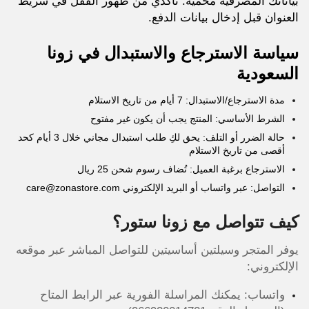
بياناتك المصرفية محمية. تأكدي من ظهور القفل في شريط
العنوان قبل إدخال بيانات الدفع.
سياسة الاسترجاع والاستبدال في زونا
السعودية
مدة الاسترجاع/الاستبدال: 7 أيام من تاريخ الاستلام
الشرط الأساسي: المنتج يجب أن يكون غير مفتوح
حالة الضرر أو التلف: يحق لكِ طلب استبدال مجاني خلال 3 أيام كحد
أقصى من تاريخ الاستلام
الاسترجاع برغبة العميل: تُضاف رسوم شحن 25 ريال
التواصل: عبر واتساب أو البريد الإلكتروني care@zonastore.com
كيف تتواصل مع زونا ستور؟
يوفر المتجر وسيلتين أساسيتين للتواصل المباشر عبر موقعه
الإلكتروني:
واتساب: يمكنك المراسلة الفورية عبر الرابط المتاح