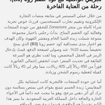
رحلة من العناية الفاخرة
من خلال عملي المستمر في متابعة منصات التجارة
الإلكترونية وتقييم تجارب المستخدمين، قررتُ خوض تجربة
شراء كاملة من متجر Zonastore للتحقق من جودة المنتجات
وفعالية كود الخصم المتاح. بدأتُ رحلتي باختيار مجموعة
متنوعة شملت زبدة الشيا الخام ومقشر القهوة، وكان الهدف
هو اختبار مدى مصداقية كود خصم زونا
(B3)
الذي يمنح
تخفيضاً بنسبة 10%. عند وصولي لصفحة الدفع، قمتُ بإدخال
الرمز في الحقل المخصص، وما لفت نظري هو السرعة
الفائقة في تحديث السعر؛ حيث انخفض إجمالي الفاتورة
فوراً من 450 ريالاً إلى 405 ريالات، مما وفر لي 45 ريالاً كانت
كفيلة لتغطية رسوم الشحن وزيادة.
أما عن جودة المنتجات، فالتجربة كانت استثنائية بكل
المقاييس؛ زبدة الجسم تتمتع بقوام غني يمتص بسلاسة دون
ترك أي أثر دهني مزعج، وهو ما نبحث عنه دائماً في الأجواء
الحارة والجافة داخل المملكة العربية السعودية. ما يميز هذا
الكود تحديداً هو الواقعية، فبينما تروج بعض المواقع