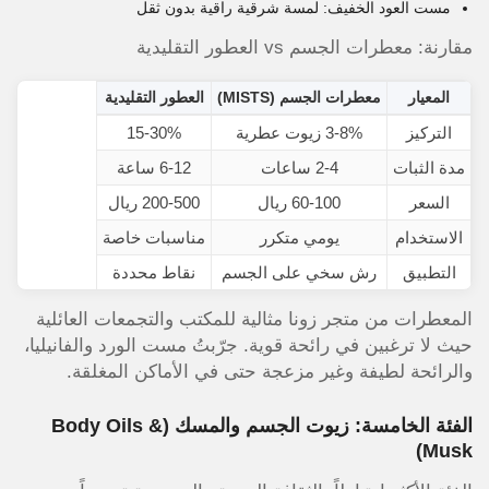
مست العود الخفيف: لمسة شرقية راقية بدون ثقل
مقارنة: معطرات الجسم vs العطور التقليدية
المعيار
معطرات الجسم (MISTS)
العطور التقليدية
التركيز
3-8% زيوت عطرية
15-30%
مدة الثبات
2-4 ساعات
6-12 ساعة
السعر
60-100 ريال
200-500 ريال
الاستخدام
يومي متكرر
مناسبات خاصة
التطبيق
رش سخي على الجسم
نقاط محددة
المعطرات من متجر زونا مثالية للمكتب والتجمعات العائلية
حيث لا ترغبين في رائحة قوية. جرّبتُ مست الورد والفانيليا،
والرائحة لطيفة وغير مزعجة حتى في الأماكن المغلقة.
الفئة الخامسة: زيوت الجسم والمسك (Body Oils &
Musk)