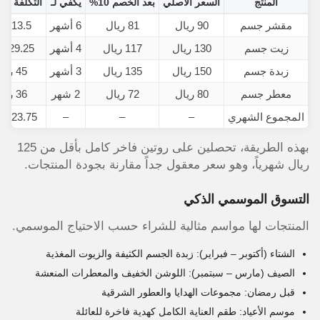
المنتج
السعر الأصلي
بعد الخصم 10%
يكفي لـ
التكلفة ال
مقشر جسم
90 ريال
81 ريال
6 أشهر
13.5 ريال
زيت جسم
130 ريال
117 ريال
4 أشهر
29.25 ريال
زبدة جسم
150 ريال
135 ريال
3 أشهر
45 ريال
معطر جسم
80 ريال
72 ريال
2 شهر
36 ريال
المجموع الشهري
–
–
–
123.75 ريال
بهذه الطريقة، تحصلين على روتين فاخر كامل بأقل من 125
ريال شهرياً، وهو سعر معقول جداً مقارنة بجودة المنتجات.
التسوق الموسمي الذكي
المنتجات لها مواسم مثالية للشراء حسب الاحتياج الموسمي.
الشتاء (أكتوبر – فبراير): زبدة الجسم الكثيفة والزيوت المغذية
الصيف (مارس – سبتمبر): اللوشن الخفيف والمعطرات المنعشة
قبل رمضان: مجموعات الهدايا والعطور الشرقية
موسم الأعياد: طقم العناية الكامل كهدية فاخرة للعائلة