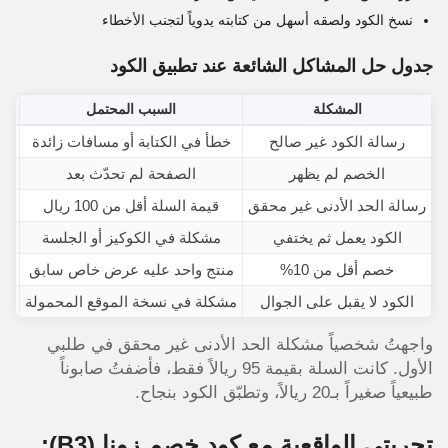
نسخ الكود ولصقه أسهل من كتابته يدوياً لتجنب الأخطاء
جدول حل المشاكل الشائعة عند تطبيق الكود
المشكلة
السبب المحتمل
رسالة الكود غير صالح
خطأ في الكتابة أو مسافات زائدة
ا
الخصم لم يظهر
الصفحة لم تحدّث بعد
رسالة الحد الأدنى غير محقق
قيمة السلة أقل من 100 ريال
أضي
الكود يعمل ثم يختفي
مشكلة في الكوكيز أو الجلسة
خصم أقل من 10%
منتج واحد عليه عرض خاص سابق
ال
الكود لا يقبل على الجوال
مشكلة في نسخة الموقع المحمولة
واجهتُ شخصياً مشكلة الحد الأدنى غير محقق في طلبي
الأول. كانت السلة بقيمة 95 ريالاً فقط، فأضفتُ صابوناً
طبيعياً صغيراً بـ20 ريالاً، وتطبّق الكود بنجاح.
تجربتي الواقعية مع كود خصم زونا
(B3)
: