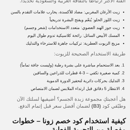
الفئة الأكثر ارتباطاً بالثقافة العربية والسعودية تحديداً.
زيت الأرغان المغربي: مضاد للأكسدة، يحارب علامات التقدم بالسن
زيت اللوز الحلو: يُنعّم ويفتح البشرة تدريجياً
زيت جوز الهند العضوي: متعدد الاستخدامات (شعر وجسم)
المسك الأبيض السائل: رائحة كلاسيكية تدوم طوال اليوم
مزيج الزيوت العطرية: تركيبات جاهزة للاسترخاء والتدليك
طريقة الاستخدام الصحيحة للزيوت:
بعد الاستحمام مباشرة على بشرة رطبة (وليست جافة تماماً)
كمية صغيرة تكفي – 3-4 قطرات للذراعين والساقين
التدليك بحركات دائرية لتحفيز الدورة الدموية
الانتظار 5 دقائق قبل ارتداء الملابس لضمان الامتصاص
هل أعجبتكِ مجموعة زبدة الجسم؟ أضيفيها لسلتك الآن
وطبّقي كود
(B3)
لضمان أفضل سعر قبل إتمام الدفع.
كيفية استخدام كود خصم زونا – خطوات
مفصلة من التجربة الفعلية