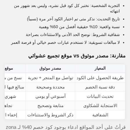
التجربة الشخصية: نختبر كل كود قبل نشره، وليس بعد شهور من
انتهائه
تاريخ التحديث: نذكر متى تم اختبار الكود آخر مرة (نسبياً)
نسبة واقعية: 10% حقيقية أفضل من 50% وهمية
شفافية الشروط: نوضح الحد الأدنى والاستثناءات بصراحة
لا مبالغات تسويقية: لا نستخدم عبارات خصم خيالي أو فرصة العمر
مقارنة: مصدر موثوق vs موقع تجميع عشوائي
المعيار
مصدر موثوق
موقع تج
طريقة الحصول على الكود
تواصل مع المتجر + تجربة
نسخ من مواق
دقة نسبة الخصم
محددة وصحيحة
مبالغ فيها لج
تحديث البيانات
أسبوعي أو يومي
شهري أو 
الاستجابة للشكاوى
متابعة وتصحيح
تجاهل ت
الشفافية
ذكر الشروط والاستثناءات
إخفاء الت
قرأتُ على أحد المواقع ادعاء بوجود كود خصم 40% لـ zona