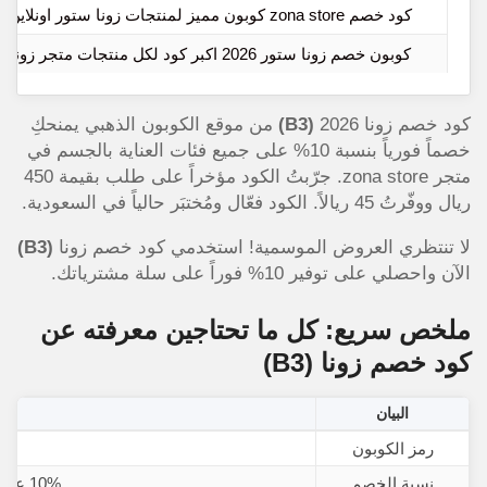
كود خصم zona store كوبون مميز لمنتجات زونا ستور اونلاين
كوبون خصم زونا ستور 2026 اكبر كود لكل منتجات متجر زونا
كود خصم زونا 2026
(B3)
من موقع الكوبون الذهبي يمنحكِ
خصماً فورياً بنسبة 10% على جميع فئات العناية بالجسم في
متجر zona store. جرّبتُ الكود مؤخراً على طلب بقيمة 450
ريال ووفّرتُ 45 ريالاً. الكود فعّال ومُختبَر حالياً في السعودية.
لا تنتظري العروض الموسمية! استخدمي كود خصم زونا
(B3)
الآن واحصلي على توفير 10% فوراً على سلة مشترياتك.
ملخص سريع: كل ما تحتاجين معرفته عن
كود خصم زونا
(B3)
البيان
ا
رمز الكوبون
نسبة الخصم
10% على الطلب الكامل