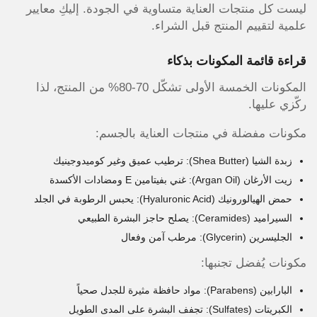
ليست كل منتجات العناية متساوية في الجودة. إليكِ معايير
علمية لتقييم المنتج قبل الشراء.
قراءة قائمة المكونات بذكاء
المكونات الخمسة الأولى تشكّل 70-80% من المنتج، لذا
ركّزي عليها.
مكونات مفضلة في منتجات العناية بالجسم:
زبدة الشيا (Shea Butter): ترطيب عميق وغير كوميدوجينيك
زيت الأرغان (Argan Oil): غني بفيتامين E ومضادات الأكسدة
حمض الهيالورونيك (Hyaluronic Acid): يحبس الرطوبة في الجلد
السيراميد (Ceramides): يصلح حاجز البشرة الطبيعي
الجليسرين (Glycerin): مرطب آمن وفعال
مكونات يُفضل تجنبها:
البارابين (Parabens): مواد حافظة مثيرة للجدل صحياً
الكبريتات (Sulfates): تجفف البشرة على المدى الطويل