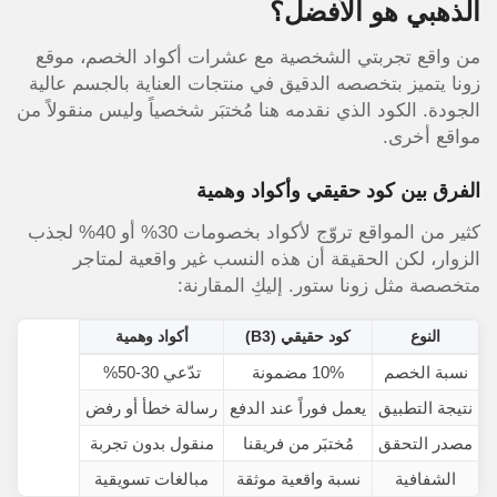
الذهبي هو الأفضل؟
من واقع تجربتي الشخصية مع عشرات أكواد الخصم، موقع
زونا يتميز بتخصصه الدقيق في منتجات العناية بالجسم عالية
الجودة. الكود الذي نقدمه هنا مُختبَر شخصياً وليس منقولاً من
مواقع أخرى.
الفرق بين كود حقيقي وأكواد وهمية
كثير من المواقع تروّج لأكواد بخصومات 30% أو 40% لجذب
الزوار، لكن الحقيقة أن هذه النسب غير واقعية لمتاجر
متخصصة مثل زونا ستور. إليكِ المقارنة:
النوع
كود حقيقي
(B3)
أكواد وهمية
نسبة الخصم
10% مضمونة
تدّعي 30-50%
نتيجة التطبيق
يعمل فوراً عند الدفع
رسالة خطأ أو رفض
مصدر التحقق
مُختبَر من فريقنا
منقول بدون تجربة
الشفافية
نسبة واقعية موثقة
مبالغات تسويقية