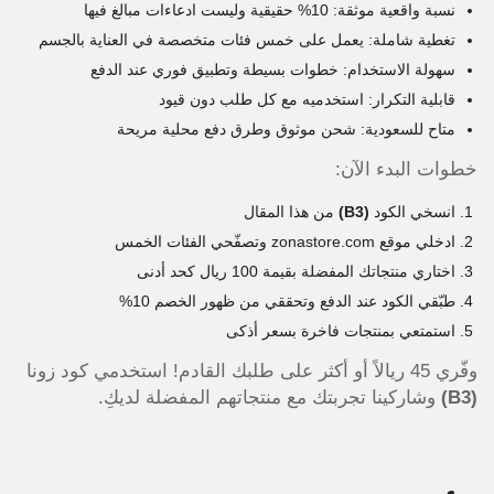
نسبة واقعية موثقة: 10% حقيقية وليست ادعاءات مبالغ فيها
تغطية شاملة: يعمل على خمس فئات متخصصة في العناية بالجسم
سهولة الاستخدام: خطوات بسيطة وتطبيق فوري عند الدفع
قابلية التكرار: استخدميه مع كل طلب دون قيود
متاح للسعودية: شحن موثوق وطرق دفع محلية مريحة
خطوات البدء الآن:
انسخي الكود
(B3)
من هذا المقال
ادخلي موقع zonastore.com وتصفّحي الفئات الخمس
اختاري منتجاتك المفضلة بقيمة 100 ريال كحد أدنى
طبّقي الكود عند الدفع وتحققي من ظهور الخصم 10%
استمتعي بمنتجات فاخرة بسعر أذكى
وفّري 45 ريالاً أو أكثر على طلبك القادم! استخدمي كود زونا
(B3)
وشاركينا تجربتك مع منتجاتهم المفضلة لديكِ.