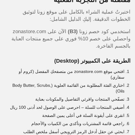
اختبرتُ عملية الشراء بالكامل على موقع زونا لتوثيق
الخطوات الدقيقة. إليكِ الدليل الشامل:
استخدمي كود خصم زونا
(B3)
الآن على zonastore.com
واحصلي على خصم 10% فوري على جميع منتجات العناية
بالجسم الفاخرة.
الطريقة على الكمبيوتر (Desktop)
افتحي موقع zonastore.com من متصفحكِ المفضل (كروم أو
سفاري)
اختاري الفئة المطلوبة من القائمة العلوية (Body Butter, Scrubs,
Oils)
تصفّحي المنتجات واقرئي التفاصيل والمكونات بعناية
أضيفي المنتجات للسلة – احرصي على الوصول لحد أدنى 100 ريال
انقري على أيقونة السلة في أعلى يمين الصفحة
راجعي قائمة المشتريات وتأكدي من الكميات والأحجام
ابحثي عن حقل أدخل الرمز الترويجي أسفل ملخص الطلب