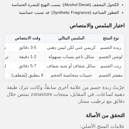
الكحول المجفف (Alcohol Denat): يسبب التهيج للبشرة الحساسة
العطور الصناعية (Synthetic Fragrance): قد تسبب حساسية
اختبار الملمس والامتصاص
نوع المنتج
الملمس المثالي
وقت الامتصاص
زبدة الجسم
كريمي غني لكن ليس دهني
3-5 دقائق
ترطيب
لوشن الجسم
سائل ناعم ينساب بسهولة
1-2 دقيقة
ترطيب خ
زيت الجسم
سائل شفاف أو شبه شفاف
5-7 دقائق
لمسة
مقشر الجسم
حبيبات متجانسة الحجم
لا ينطبق (يُشطف)
جرّبتُ زبدة جسم من علامة أخرى سابقاً، وكانت تترك طبقة
دهنية لساعات. في المقابل، منتجات zonastore تمتص خلال
دقائق مع ترطيب ممتاز.
التحقق من الأصالة
علامات المنتج الأصلي: