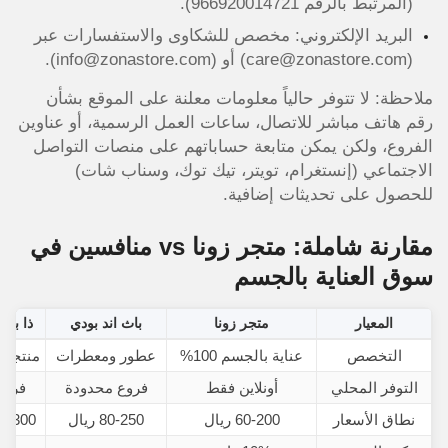
(المرتبط بالرقم 966920014721).
البريد الإلكتروني: مخصص للشكاوى والاستفسارات عبر
(care@zonastore.com) أو (info@zonastore.com).
ملاحظة: لا تتوفر حالياً معلومات معلنة على الموقع بشأن
رقم هاتف مباشر للاتصال، ساعات العمل الرسمية، أو عناوين
الفروع، ولكن يمكن متابعة حساباتهم على منصات التواصل
الاجتماعي (إنستغرام، تويتر، تيك توك، وسناب شات)
للحصول على تحديثات إضافية.
مقارنة شاملة: متجر زونا vs منافسين في
سوق العناية بالجسم
المعيار
متجر زونا
باث اند بودي
ذا بو
التخصص
عناية بالجسم 100%
عطور ومعطرات
منتجات
التوفر المحلي
أونلاين فقط
فروع محدودة
فروع
نطاق الأسعار
60-200 ريال
80-250 ريال
100-300 ر