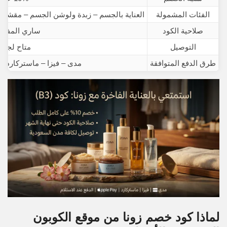
الفئات المشمولة
العناية بالجسم – زبدة ولوشن الجسم – مقش
صلاحية الكود
ساري المفعول
التوصيل
متاح لجمي
طرق الدفع المتوافقة
مدى – فيزا – ماستركارد – Apple Pay – الدفع عند الاستلا
لماذا كود خصم زونا من موقع الكوبون