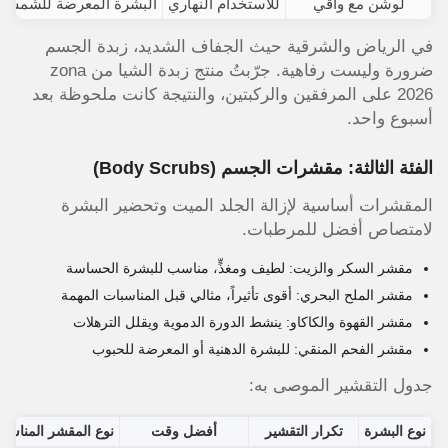
لوشن مع واقي
للاستخدام النهاري
البشرة المعرضة للشمس
في الرياض والشرقية حيث الجفاف الشديد، زبدة الجسم
ضرورة وليست رفاهية. جرّبتُ منتج زبدة الشيا من zona
2026 على المرفقين والركبتين، والنتيجة كانت ملحوظة بعد
أسبوع واحد.
الفئة الثالثة: مقشرات الجسم (Body Scrubs)
المقشرات أساسية لإزالة الجلد الميت وتحضير البشرة
لامتصاص أفضل للمرطبات.
مقشر السكر والزيت: لطيف ومغذٍّ، مناسب للبشرة الحساسة
مقشر الملح البحري: أقوى تأثيراً، مثالي قبل المناسبات المهمة
مقشر القهوة والكاكاو: ينشط الدورة الدموية ويقلل الترهلات
مقشر الفحم المنقي: للبشرة الدهنية أو المعرضة للحبوب
جدول التقشير الموصى به:
نوع البشرة
تكرار التقشير
أفضل وقت
نوع المقشر المناسب