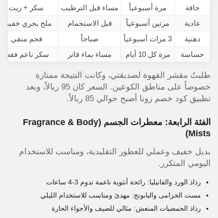
جافة
مرة أسبوعياً
مساء قبل الترطيب
سكر + زيت
عادية
مرتين أسبوعياً
قبل الاستحمام
ملح بحري خفيف
دهنية
3 مرات أسبوعياً
صباحاً
فحم منقي
حساسة
مرة كل 10 أيام
مساء بماء فاتر
سكر ناعم فقط
طلبتُ مقشر القهوة لصديقتي، وكانت النتيجة ممتازة
خصوصاً على مناطق الكوعين. السعر كان 95 ريالاً، وبعد
تطبيق كود خصم زونا أصبح حوالي 85 ريالاً.
الفئة الرابعة: معطرات الجسم (Fragrance & Body
Mists)
بديل خفيف وعملي للعطور التقليدية، ومناسب للاستخدام
اليومي المتكرر.
رذاذ الورد والفانيليا: رائحة أنثوية ناعمة تدوم 3-4 ساعات
مست الخزامى والبابونج: مهدئ ومناسب للاستخدام الليلي
رذاذ الحمضيات المنعش: مثالي للصيف والأجواء الحارة