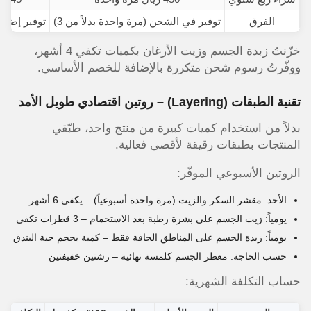
الفرق
توفير في الشحن (مرة واحدة بدلاً من 3)
توفير إضا
خزّنتُ زبدة الجسم وزيت الأرغان بكميات تكفي 4 أشهر،
ووفّرتُ رسوم شحن متكررة بالإضافة للخصم الأساسي.
تقنية الطبقات (Layering) – روتين اقتصادي طويل الأمد
بدلاً من استخدام كميات كبيرة من منتج واحد، طبّقي
المنتجات بطبقات رقيقة لأقصى فعالية.
الروتين الأسبوعي الموفّر:
الأحد: مقشر السكر والزيت (مرة واحدة أسبوعياً) – يكفي 6 أشهر
يومياً: زيت الجسم على بشرة رطبة بعد الاستحمام – 3 قطرات تكفي
يومياً: زبدة الجسم على المناطق الجافة فقط – كمية بحجم حبة البندق
حسب الحاجة: معطر الجسم كلمسة نهائية – رشتين خفيفتين
حساب التكلفة الشهرية: