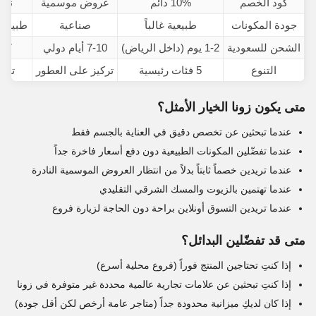
كود الخصم
10% دائم
عروض موسمية
نادر
جودة المكونات
طبيعية غالباً
صناعية
طبيعية
الشحن للسعودية
1-2 يوم (داخل الرياض)
7-10 أيام دولي
5-7 أيا
التنوع
5 فئات رئيسية
تركيز على العطور
تنوع
متى يكون زونا الخيار الأمثل؟
عندما تبحثين عن تخصص دقيق في العناية بالجسم فقط
عندما تفضّلين المكونات الطبيعية دون دفع أسعار فاخرة جداً
عندما تريدين خصماً ثابتاً بدلاً من انتظار العروض الموسمية النادرة
عندما تهتمين بالزيوت والمسك الشرقي التقليدي
عندما تريدين التسوق أونلاين براحة دون الحاجة لزيارة فروع
متى قد تفضّلين البدائل؟
إذا كنتِ تحتاجين المنتج فوراً (فروع محلية أسرع)
إذا كنتِ تبحثين عن علامات تجارية عالمية محددة غير متوفرة في زونا
إذا كان لديكِ ميزانية محدودة جداً (متاجر عامة أرخص لكن أقل جودة)