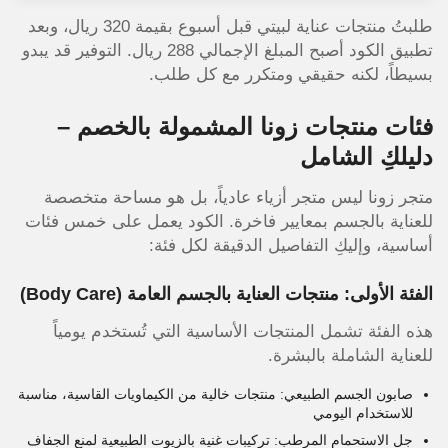
طلبتُ منتجات عناية لبيتي قبل أسبوع بقيمة 320 ريال، وبعد
تطبيق الكود أصبح المبلغ الإجمالي 288 ريال. التوفير قد يبدو
بسيطاً، لكنه حقيقي ومتكرر مع كل طلب.
فئات منتجات زونا المشمولة بالخصم –
دليلكِ الشامل
متجر زونا ليس متجر أزياء عادياً، بل هو مساحة متخصصة
للعناية بالجسم بمعايير فاخرة. الكود يعمل على خمس فئات
أساسية، وإليكِ التفاصيل الدقيقة لكل فئة:
الفئة الأولى: منتجات العناية بالجسم العامة (Body Care)
هذه الفئة تشمل المنتجات الأساسية التي تُستخدم يومياً
للعناية الشاملة بالبشرة.
صابون الجسم الطبيعي: منتجات خالية من الكيماويات القاسية، مناسبة
للاستخدام اليومي
جل الاستحمام المرطب: تركيبات غنية بالزيوت الطبيعية لمنع الجفاف