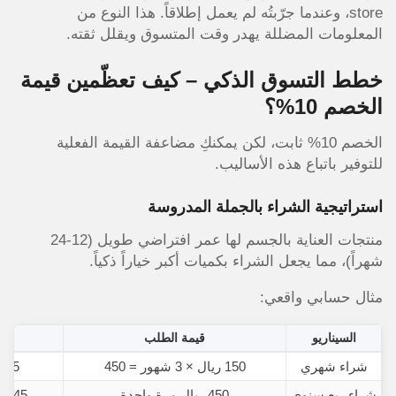
store، وعندما جرّبتُه لم يعمل إطلاقاً. هذا النوع من
المعلومات المضللة يهدر وقت المتسوق ويقلل ثقته.
خطط التسوق الذكي – كيف تعظّمين قيمة
الخصم 10%؟
الخصم 10% ثابت، لكن يمكنكِ مضاعفة القيمة الفعلية
للتوفير باتباع هذه الأساليب.
استراتيجية الشراء بالجملة المدروسة
منتجات العناية بالجسم لها عمر افتراضي طويل (12-24
شهراً)، مما يجعل الشراء بكميات أكبر خياراً ذكياً.
مثال حسابي واقعي:
السيناريو
قيمة الطلب
ال
شراء شهري
150 ريال × 3 شهور = 450
15 ريال كل شهر
شراء ربع سنوي
450 ريال مرة واحدة
45 ريال دفعة واحدة