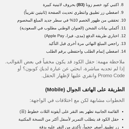
اكتبي كود خصم زونا
(B3)
بحروف لاتينية كبيرة
اضغطي زر تطبيق وانتظري تحديث الصفحة (ثانيتين تقريباً)
تحققي من ظهور الخصم 10% في سطر جديد المبلغ المخصوم
أكملي بيانات الشحن (العنوان الوطني مطلوب في السعودية)
اختاري طريقة الدفع (مدى، فيزا، Apple Pay)
راجعي المبلغ النهائي مرة أخرى قبل التأكيد
اضغطي إتمام الطلب واحتفظي برقم الطلب
ملاحظة مهمة: حقل الكود قد يكون مخفياً في بعض القوالب.
إذا لم تجديه مباشرة، ابحثي عن عبارة لديكِ كوبون؟ أو
Promo Code وانقري عليها لإظهار الحقل.
الطريقة على الهاتف الجوال (Mobile)
الخطوات مشابهة لكن مع اختلافات في الواجهة:
القائمة الجانبية تظهر بعد النقر على أيقونة الثلاث خطوط (☰)
حقل الكود قد يتطلب التمرير لأسفل أكثر من النسخة المكتبية
زر تطبيق أصغر حجماً، تأكدي من النقر عليه بدقة