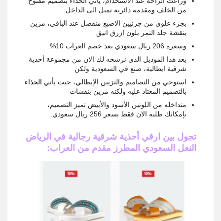
وراعت الراحة عند الاستخدام، يأتي الحذاء بتصميم مفتوح
من الخلف ومقدمه دائرية تميل الى الداخل
بجزء علوي من جزئيين الاصبع منفصل عند الباقي، مزين
بنقشة جلد النمر بلون ازرق انيق
وسعره
206
ريال سعودي بعد خصم العراب
10%.
يعد هذا الموديل الذي نرشحه لك الان من مجموعة أحذية
شرقية ايطالية، صنع في السعودية ولكن
استوحي من التصاميم والتزيين الإيطالي، حيث يأتي
الحذاء
بالتصميم المعتاد عليه ولكنه مزين بنقشات
متداخله من اللونين الأسود والأبيض تميز التصميم،
بإمكانك طلبه الان فقط بسعر
256
ريال سعودي.
تجول بين ارقي أحذية شرقية رجالية في الرياض
النعل السعودي المطرز مقدم من العراب: