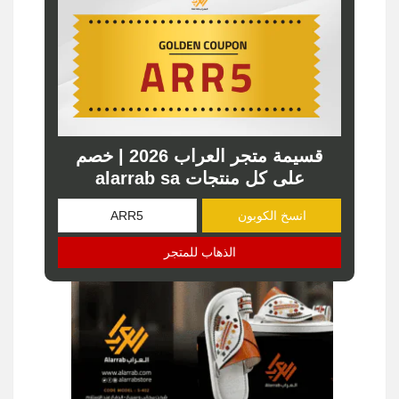
قسيمة متجر العراب 2026 | خصم
على كل منتجات alarrab sa
انسخ الكوبون
الذهاب للمتجر