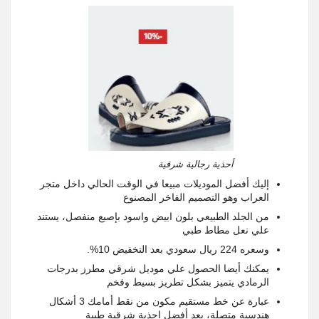
أحذية رجالية شرقية
إليك أفضل الموديلات مبيعا في الوقت الحالي داخل متجر
العراب وهو التصميم الفاخر المصنوع
من الجلد الطبيعي بلون ابيض واسود بإصبع منفصل، يستند
علي نعل مطاط طبي
وسعره
224
ريال سعودي بعد التخفيض
10%.
يمكنك أيضا الحصول علي موديل شرقي مطرز بدرجات
الرمادي يتميز بشكل تطريز بسيط وفخم
عبارة عن خط مستقيم مكون من نقط أمامك
3
أشكال
هندسية متصلة، يعد أفضل احذية شرقية طبية