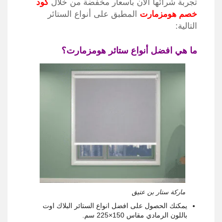
تجربة شرائها الآن بأسعار مخفضة من خلال
كود
خصم هومزمارت
المطبق على أنواع الستائر
التالية:
ما هي افضل أنواع ستائر هومزمارت؟
ماركة ستار بن عتيق
يمكنك الحصول على افضل انواع الستائر البلاك اوت
باللون الرمادي مقاس 150×225 سم.