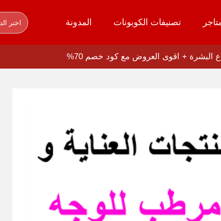
تاجر
تصنيفات الكوبونات
المدونة
اختر الد
البشرة + اقوى العروض مع كود خصم 70%