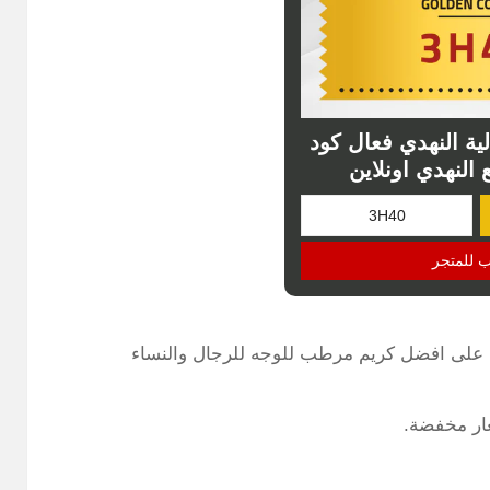
ة النهدي فعال كود
النهدي اونلاين
ب للمتجر
على افضل كريم مرطب للوجه للرجال والنساء
ار مخفضة.