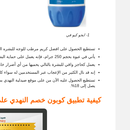
1- ايجو كيو في
تستطيع الحصول على افضل كريم مرطب للوجه للبشره ال
يأتي في عبوة بحجم 250 جرام، فإنه يعمل على حماية البشرة من أن تتعرض للجفاف.
يعمل كحاجز واقي للبشرة بالتالي يحميها من أي أضرار خا
إنه قد نال الكثير من الإعجاب عبر المستخدمين له سواء كان
تستطيع الحصول عليه الآن من على موقع صيدلية النهدي بسعر 109 ريال سعودي مع 
يصل إلى 18%.
كيفية تطبيق كوبون خصم النهدي ع