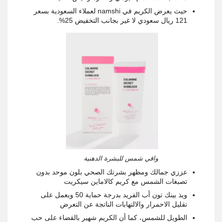
حيث يعرض الكريم في namshi لعملاء السعودية بسعر
121 ريال سعودي لا غير بجانب التخفيض 25%.
واقي شمس للبشرة الدهنية
عززي جمالك ومظهر بشرتك الصحي بلون موحد بدون
تصبغات الشمس مع كريم كالاماين سيكريت
ويذ بينك تون أب الفريد بدرجة حماية 50 ويعمل على
تقليل الاحمرار والالتهابات الناتجة عن التعرض
الطويل للشمس، كما أن الكريم شهير بالقضاء على حب