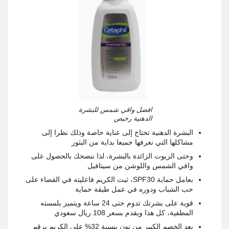
افضل واقي شمس للبشرة
الدهنية رخيص
البشرة الدهنية تحتاج إلى عناية خاصة وذلك نظرا إلى
مشاكلها التي نعرفها جميعا بداية من البثور
وحتى الزيوت الزائدة بالبشرة، لذا ننصحك بالحصول على
واقي الشمس واللوشن من سيتافيل
بعامل حماية SPF30، ثبت الكريم فاعليته في القضاء على
حب الشباب ودوره في عمل طبقة حماية
قوية على بشرتك تدوم حتى 24 ساعة ويتميز بلمسته
المطفية، كل هذا ويقدم بسعر 108 ريال سعودي
بعد الخصم الكبير من نون بنسبة 32% علي الكريم برقم