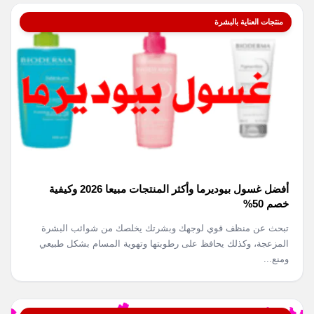
منتجات العناية بالبشرة
أفضل غسول بيوديرما وأكثر المنتجات مبيعا 2026 وكيفية
خصم 50%
تبحث عن منظف قوي لوجهك وبشرتك يخلصك من شوائب البشرة
المزعجة، وكذلك يحافظ على رطوبتها وتهوية المسام بشكل طبيعي
ومنع...