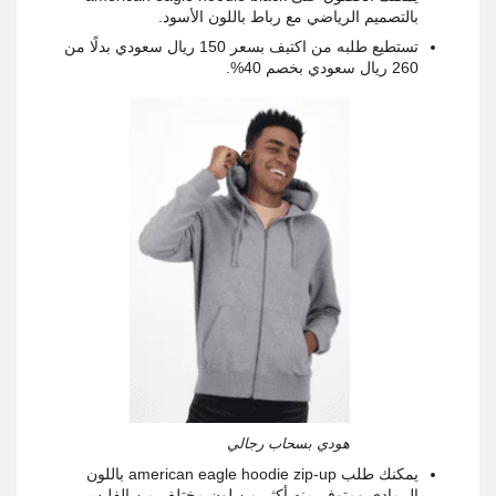
بالتصميم الرياضي مع رباط باللون الأسود.
تستطيع طلبه من اكتيف بسعر 150 ريال سعودي بدلًا من
260 ريال سعودي بخصم 40%.
هودي بسحاب رجالي
يمكنك طلب american eagle hoodie zip-up باللون
الرمادي ومتوفر منه أكثر من لون مختلف من الفليس.