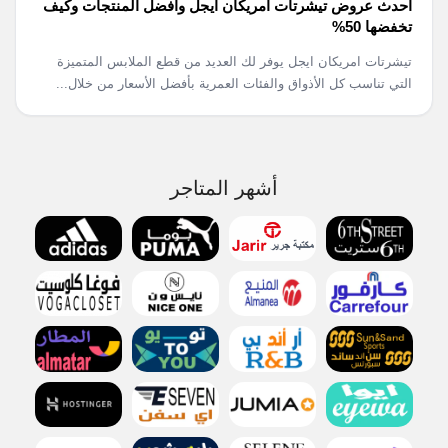
احدث عروض تيشرتات امريكان ايجل وافضل المنتجات وكيف
تخفضها 50%
تيشرتات امريكان ايجل يوفر لك العديد من قطع الملابس المتميزة
التي تناسب كل الأذواق والفئات العمرية بأفضل الأسعار من خلال...
أشهر المتاجر