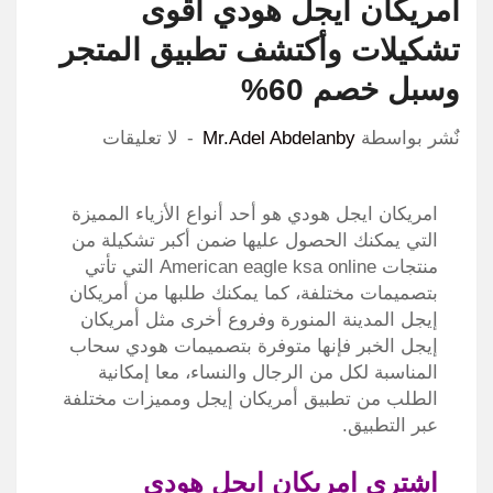
امريكان ايجل هودي أقوى
تشكيلات وأكتشف تطبيق المتجر
وسبل خصم 60%
نٌشر بواسطة
Mr.Adel Abdelanby
لا تعليقات
امريكان ايجل هودي هو أحد أنواع الأزياء المميزة
التي يمكنك الحصول عليها ضمن أكبر تشكيلة من
منتجات American eagle ksa online التي تأتي
بتصميمات مختلفة، كما يمكنك طلبها من أمريكان
إيجل المدينة المنورة وفروع أخرى مثل أمريكان
إيجل الخبر فإنها متوفرة بتصميمات هودي سحاب
المناسبة لكل من الرجال والنساء، معا إمكانية
الطلب من تطبيق أمريكان إيجل ومميزات مختلفة
عبر التطبيق.
اشتري امريكان ايجل هودي