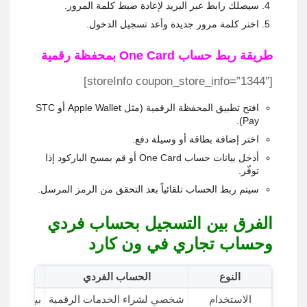
سيصلك رابط عبر البريد لإعادة ضبط كلمة المرور.
اختر كلمة مرور جديدة وأعد تسجيل الدخول.
طريقة ربط حساب One Card بمحفظة رقمية
[storeInfo coupon_store_info=”1344″]
افتح تطبيق المحفظة الرقمية (مثل Apple Wallet أو STC
Pay).
اختر إضافة بطاقة أو وسيلة دفع.
أدخل بيانات حساب One Card أو قم بمسح الباركود إذا
توفّر.
سيتم ربط الحساب تلقائياً بعد التحقق من الرمز المرسل.
الفرق بين التسجيل بحساب فردي
وحساب تجاري في ون كارد
النوع
الحساب الفردي
ا
الاستخدام
شخصي لشراء الخدمات الرقمية
بيع بطاقات One Card للمست