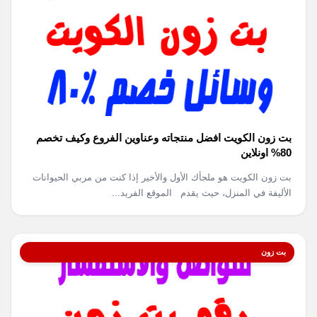
بت زون الكويت افضل منتجاته وعناوين الفروع وكيف تخصم
80% اونلاين
بت زون الكويت هو ملجأك الأول والأخير إذا كنت من مربي الحيوانات
الأليفة في المنزل، حيث يقدم الموقع الفريد...
بت زون