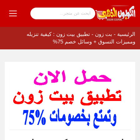
الرئيسية
-
بت زون
-
تطبيق بيت زون : كيفية تنزيله
ومميزات التسوق + وسائل خصم 75%