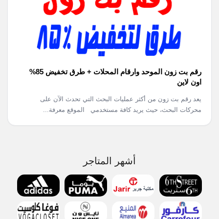
رقم بت زون الموحد وارقام المحلات + طرق تخفيض 85%
اون لاين
يعد رقم بت زون من أكثر عمليات البحث التي تحدث الآن على
محركات البحث، حيث يريد كافة مستخدمي الموقع معرفة...
أشهر المتاجر