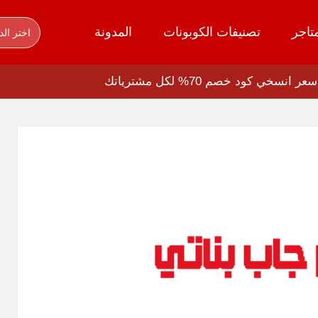
تاجر
تصنيفات الكوبونات
المدونة
اختر الد
 كود خصم 70% لكل مشترياتك