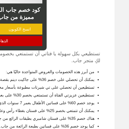
كود خصم جاب الك
مميزة من جاب 
انسخ الكوبون
الذها
تستطيعي بكل سهولة يا فتاتي أن تستمتعي بخصومات
لكِ متجر جاب.
من أبرز هذه الخصومات والعروض المتواجدة حاليًا هي:
يمكنك أن تحصلي على خصم 36% على جاكيت دينم بقصة فضفاضة للبنات الشباب.
تستطيعين أن تحصلي على تي شيرتات مطبوعة بأسعار مخفضة، ح
تستطيعين عزيزتي الفتاة أن تستمتعي بخصم 30% على بعض من بناطيل الجينز الرائعة.
يوجد خصم 60% على فساتين الأطفال بعمر 7 سنوات الذي تأتي بتصاميم رائعة وجذابة.
يمكنك أن تتمتعي بخصم 25% على فستان بغطاء رأس وعليه شعار جاب لإطالة شتوية مميزة.
هناك خصم 35% على فستان شامبري بطبقات الرائع من جاب.
كما يوجد خصم 36% على فساتين بطبعة الرائعة من جاب.