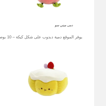
دمى ميني سو
يوفر الموقع دمية دبدوب على شكل كيكة – 10 بوصة – اللون أصفر وأبيض – السعر 29 ريال سعودي