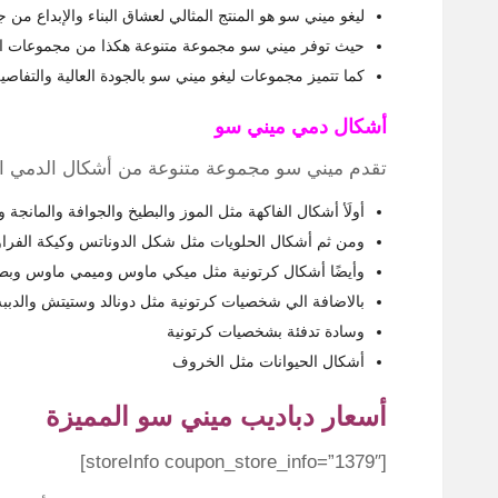
ليغو ميني سو هو المنتج المثالي لعشاق البناء والإبداع من ج
حيث توفر ميني سو مجموعة متنوعة هكذا من مجموعات ال
كما تتميز مجموعات ليغو ميني سو بالجودة العالية والتفاصي
أشكال دمي ميني سو
تقدم ميني سو مجموعة متنوعة من أشكال الدمي الجد
أولَأ أشكال الفاكهة مثل الموز والبطيخ والجوافة والمانجة و
ومن ثم أشكال الحلويات مثل شكل الدوناتس وكيكة الفراولة
وأيضًا أشكال كرتونية مثل ميكي ماوس وميمي ماوس وب
بالاضافة الي شخصيات كرتونية مثل دونالد وستيتش والدببه ا
وسادة تدفئة بشخصيات كرتونية
أشكال الحيوانات مثل الخروف
أسعار دباديب ميني سو المميزة
[storeInfo coupon_store_info=”1379″]