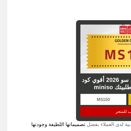
كوبون خصم ميني سو 2026 أقوي كود
تك miniso
ب للمتجر
بية لدى العملاء بفضل
تصميماتها اللطيفة وجودتها