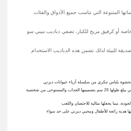
تها المتنوعة التي تناسب جميع الأذواق والفئات
خاصة أو كرفيق مريح للكبار، تضفي دباديب ميني سو
صديقة للبيئة لذلك تضمن هذه الدباديب الاستخدام
حشوة بلباس تنكري من سلسلة أزياء حيوانات ديزني
المتوفرة بسعر 39 ريال سعودي، حيث تتميز هذه الدمية التي يبلغ طولها 25 سم بتصميمها الجذاب والمستوحى من شخصية
جودة، مما يجعلها مثالية للاحتضان واللعب
لها هدية رائعة للأطفال ومحبي ديزني على حد سواء