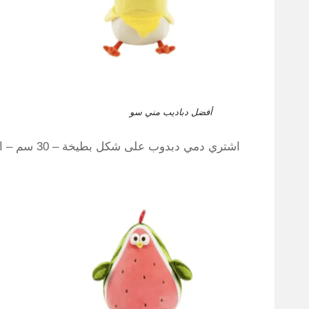
أفضل دباديب مني سو
اشتري دمي دبدوب على شكل بطيخة – 30 سم – اللون أحمر وأخضر – السعر 39 ريال سعودي