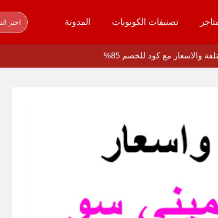
تاجر
تصنيفات الكوبونات
المدونة
اختر الد
فة والاسعار مع كود للخصم 85%