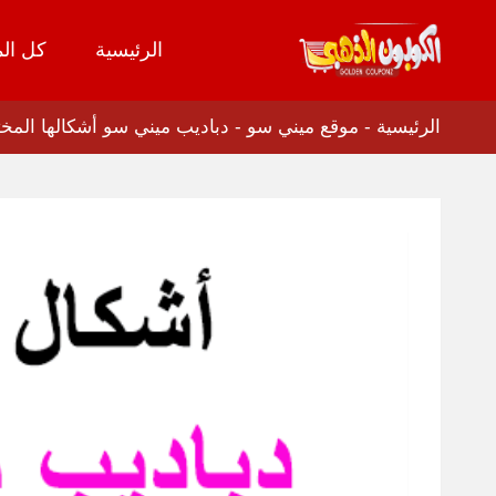
الرئيسية
كل الم
تخطي
إلى
المحتوى
الرئيسية
-
موقع ميني سو
-
دباديب ميني سو أشكالها المختل