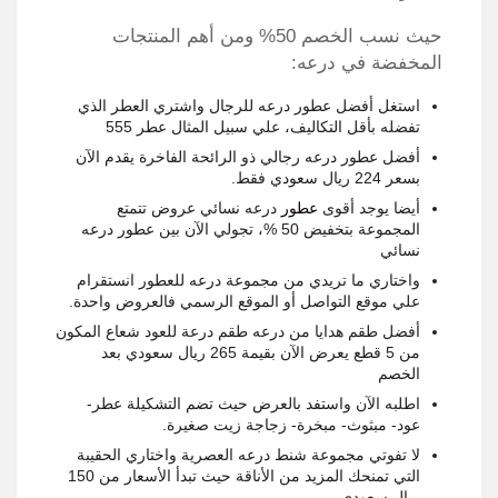
حيث نسب الخصم 50% ومن أهم المنتجات
المخفضة في درعه:
استغل أفضل عطور درعه للرجال واشتري العطر الذي
تفضله بأقل التكاليف، علي سبيل المثال عطر 555
أفضل عطور درعه رجالي ذو الرائحة الفاخرة يقدم الآن
بسعر 224 ريال سعودي فقط.
أيضا يوجد أقوى
عطور
درعه نسائي عروض تتمتع
المجموعة بتخفيض 50 %، تجولي الآن بين عطور درعه
نسائي
واختاري ما تريدي من مجموعة درعه للعطور انستقرام
علي موقع التواصل أو الموقع الرسمي فالعروض واحدة.
أفضل طقم هدايا من درعه طقم درعة للعود شعاع المكون
من 5 قطع يعرض الآن بقيمة 265 ريال سعودي بعد
الخصم
اطلبه الآن واستفد بالعرض حيث تضم التشكيلة عطر-
عود- مبثوث- مبخرة- زجاجة زيت صغيرة.
لا تفوتي مجموعة شنط درعه العصرية واختاري الحقيبة
التي تمنحك المزيد من الأناقة حيث تبدأ الأسعار من 150
ريال سعودي.