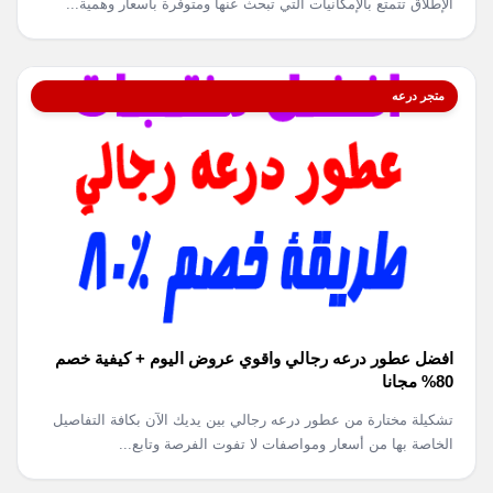
الإطلاق تتمتع بالإمكانيات التي تبحث عنها ومتوفرة بأسعار وهمية...
متجر درعه
افضل عطور درعه رجالي واقوي عروض اليوم + كيفية خصم
80% مجانا
تشكيلة مختارة من عطور درعه رجالي بين يديك الآن بكافة التفاصيل
الخاصة بها من أسعار ومواصفات لا تفوت الفرصة وتابع...