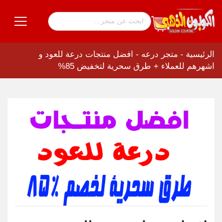
الرئيسية
-
متجر درعه
-
افضل منتجات درعة للعود و
اشهرهم للعملاء + طرق سحرية لتخفيض 85%