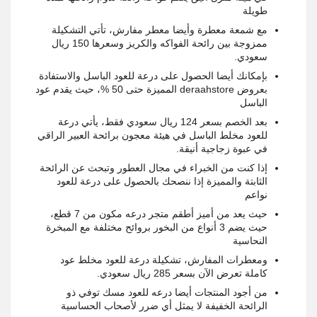
طويلة
مع شمعة معطرة وأيضا معطر مفارش، تأتي التشكيلة
ممزوجة بين رائحة الفواكه والكريز وسعرها 150 ريال
سعودي.
بإمكانك أيضا الحصول على درعة للعود الباسل والاستفادة
بعروض deraahstore المميزة حتى 50 %، حيث يقدم عود
الباسل
بعد الخصم بسعر 124 ريال سعودي فقط، يأتي درعة
للعود مخلط الباسل في هيئة معجون برائحة العبير الراقي
في عبوة زجاجية أنيقة.
إذا كنت من الخبراء في مجال العطور وتبحث عن الرائحة
الثابتة والمميزة إذا ننصحك بالحصول على درعة للعود
نواعم
حيث يعد من أميز أطقم متجر درعه مكون من 7 قطع،
حيث يضم 3 أنواع من البخور بروائح مختلفة مع المبخرة
النحاسية
ومعطرات المفارش، تشكيلة درعة للعود مخلط عود
كاملة تعرض الآن بسعر 285 ريال سعودي.
من أجود المنتجات أيضا درعه للعود مسك توفي ذو
الرائحة الخفيفة لا يمثل أي ضرر لأصحاب الحساسية