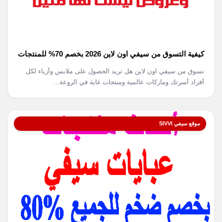
كيفية التسوق من سيفي اون لاين 2026 بخصم 70% للمنتجات
تسوق من سيفي اون لاين هل تريد الحصول على ملابس وأزياء لكل
أفراد أسرتك وماركات عالمية ومنتجات غاية في الروعة...
موقع سيفي SIVVI