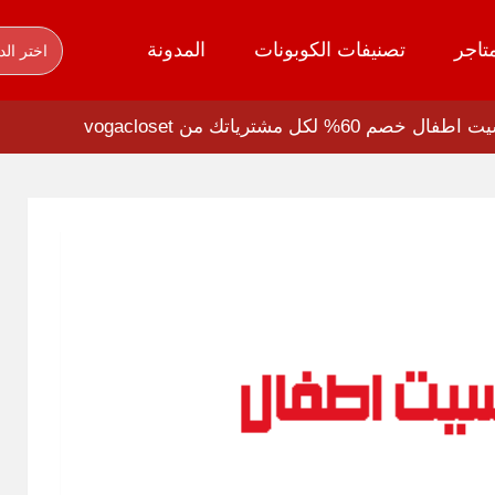
تاجر
تصنيفات الكوبونات
المدونة
اختر الد
كل مشترياتك من vogacloset