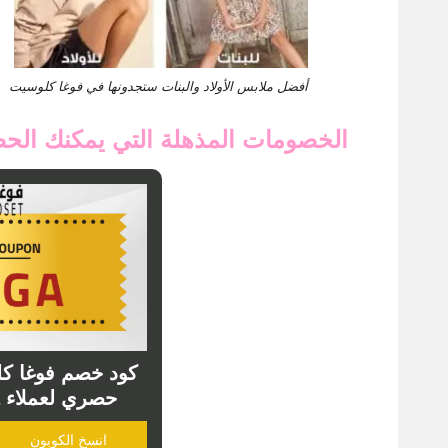
أفضل ملابس الأولاد والبنات ستجدونها في فوغا كلوسيت
الخصومات المذهلة التي يمكنك الح
حصري لعملاء vogacloset ksa
انسخ الكوبون