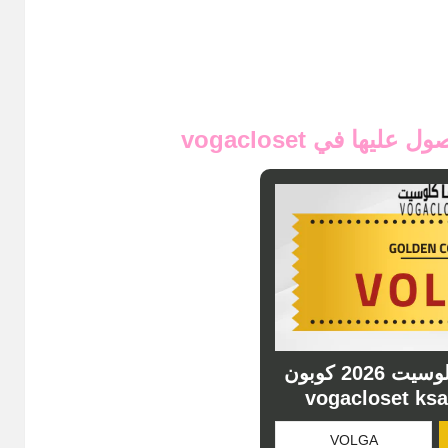
صول عليها في
vogacloset
كود خصم فوغا كلوسيت 2026 كوبون