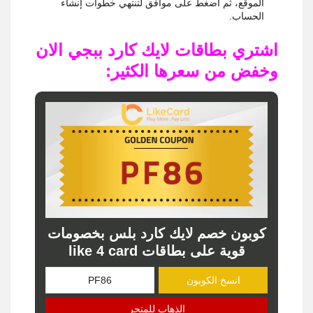
الموقع، ثم اضغط على موافق لتنتهي خطوات إنشاء
الحساب.
اشتري بطاقات لايك كارد ببجي الان
وخفض من سعرها الكثير:
كوبون خصم لايك كارد بلس بخصومات
قوية على بطاقات like 4 card
انسخ الكوبون
الذهاب للمتجر