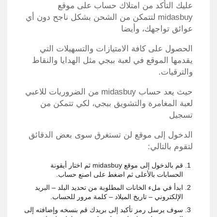
عليك التأكد من امتلاك حساب على موقع
midasbuy لتتمكن من الشحن بشكل ناجح دون أي
عوائق تواجهك، وأيضا
الحصول على كافة الامتيازات والتسهيلات التي
يقدمها الموقع في لعبة ببجي مثل الهدايا والنقاط
والترقيات.
حيث يعد حساب midasbuy من الضروريات للاعبي
لعبة المغامرة والتشويق ببجي، لكي تتمكن من
تسجيل
الدخول إلى موقع لن تستغرق سوى بعض الدقائق
لتقوم بالتالي:
قم بالدخول إلى موقع midasbuy ثم اختار أيقونة
الحسابات بالأعلى ثم اضغط على اصنع حساب.
ابدأ في ملء الخانات المطلوبة من تحديد البلد – البريد
الإلكتروني – تاريخ الميلاد – كلمة مرور للحساب.
سوف يرسل رمز تأكيد إلى بريدك قم بنسخه وإضافته إلى