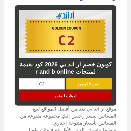
كوبون خصم ار اند بي 2026 كود بقيمة
لمنتجات r and b online
انسخ الكوبون
الذهاب للمتجر
موقع ار اند بي يعد من أفضل المواقع لبيع
الفساتين بسعر رخيص إليكِ مجموعة متنوعة من
الفساتين بأسعار متنوعة اختاري
منها ما يناسبك، الخيار الأول هو فستان طويل