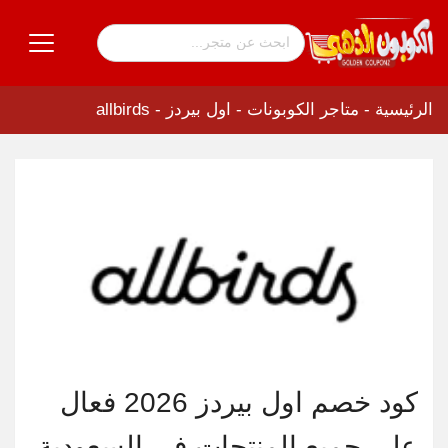
الرئيسية
-
متاجر الكوبونات
-
اول بيردز - allbirds
كود خصم اول بيردز 2026 فعال
علي جميع المنتجات في السعودية