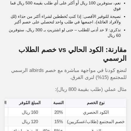
نعم، ستوفرين 100 ريال أو أكثر على أي طلب بقيمة 500 ريال فما
فوق
نصيحة للتوفير الأقصى: إذا كنتِ تُخططين لشراء أكثر من حذاء (لكِ
ولأفراد العائلة)، اجمعيها في طلب واحد لتحصلي على خصم أكبر
تذكري: لا حد أدنى للطلب – حتى لو اشتريتِ بـ 300 ريال، ستوفرين
60 ريال
مقارنة: الكود الحالي vs خصم الطلاب
الرسمي
لنضع كودنا في مواجهة مباشرة مع خصم albirds الرسمي
للمجتمع (15%) لنرى الفرق.
مثال عملي (طلب بقيمة 800 ريال):
نوع الخصم
النسبة
المبلغ المُوفر
السع
الكود الحصري
20%
160 ريال
640 
خصم المجتمع (طلاب/عسكريين)
15%
120 ريال
680 
الفرق
+5%
+40 ريال توفير إضافي