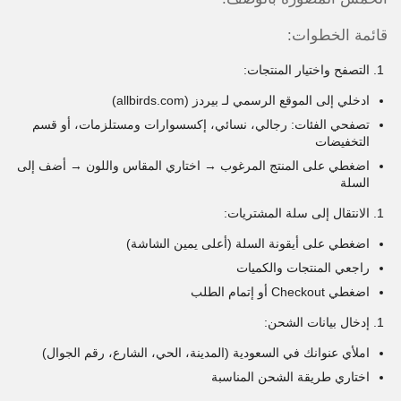
قائمة الخطوات:
التصفح واختيار المنتجات:
ادخلي إلى الموقع الرسمي لـ بيردز (allbirds.com)
تصفحي الفئات: رجالي، نسائي، إكسسوارات ومستلزمات، أو قسم
التخفيضات
اضغطي على المنتج المرغوب → اختاري المقاس واللون → أضف إلى
السلة
الانتقال إلى سلة المشتريات:
اضغطي على أيقونة السلة (أعلى يمين الشاشة)
راجعي المنتجات والكميات
اضغطي Checkout أو إتمام الطلب
إدخال بيانات الشحن:
املأي عنوانك في السعودية (المدينة، الحي، الشارع، رقم الجوال)
اختاري طريقة الشحن المناسبة