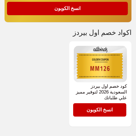
MM126
انسخ الكوبون
اكواد خصم اول بيردز
كود خصم اول بيردز
السعودية 2026 لتوفير مميز
علي طلباتك
MM126
انسخ الكوبون