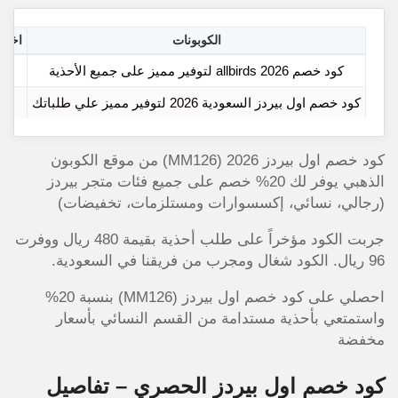
الكوبونات
اخر م
كود خصم allbirds 2026 لتوفير مميز على جميع الأحذية
6
كود خصم اول بيردز السعودية 2026 لتوفير مميز علي طلباتك
6
كود خصم اول بيردز 2026 (MM126) من موقع الكوبون
الذهبي يوفر لك 20% خصم على جميع فئات متجر بيردز
(رجالي، نسائي، إكسسوارات ومستلزمات، تخفيضات)
جربت الكود مؤخراً على طلب أحذية بقيمة 480 ريال ووفرت
96 ريال. الكود شغال ومجرب من فريقنا في السعودية.
احصلي على كود خصم اول بيردز (MM126) بنسبة 20%
واستمتعي بأحذية مستدامة من القسم النسائي بأسعار
مخفضة
كود خصم اول بيردز الحصري – تفاصيل