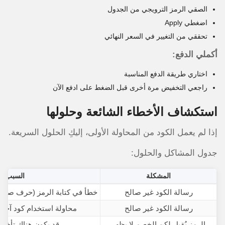
الصقي الرمز الترويجي من الجدول
اضغطي Apply
تحققي من التغيير في السعر النهائي
أكملي الدفع:
اختاري طريقة الدفع المناسبة
راجعي التخفيض مرة أخرى قبل الضغط على ادفع الآن
استكشاف الأخطاء الشائعة وحلولها
إذا لم يعمل الكود من المحاولة الأولى، إليكِ الحلول السريعة.
جدول المشاكل والحلول:
المشكلة
السبب ال
رسالة الكود غير صالح
خطأ في كتابة الرمز (حرف صغير بد
رسالة الكود غير صالح
محاولة استخدام كود آخر
الرمز يُقبل لكن الخصم لا يظهر
قد يكون هناك تأخير