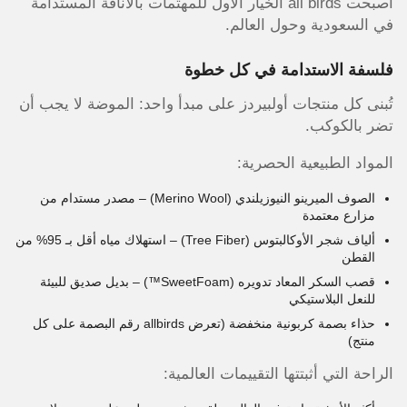
أصبحت all birds الخيار الأول للمهتمات بالأناقة المستدامة
في السعودية وحول العالم.
فلسفة الاستدامة في كل خطوة
تُبنى كل منتجات أولبيردز على مبدأ واحد: الموضة لا يجب أن
تضر بالكوكب.
المواد الطبيعية الحصرية:
الصوف الميرينو النيوزيلندي (Merino Wool) – مصدر مستدام من
مزارع معتمدة
ألياف شجر الأوكالبتوس (Tree Fiber) – استهلاك مياه أقل بـ 95% من
القطن
قصب السكر المعاد تدويره (SweetFoam™) – بديل صديق للبيئة
للنعل البلاستيكي
حذاء بصمة كربونية منخفضة (تعرض allbirds رقم البصمة على كل
منتج)
الراحة التي أثبتتها التقييمات العالمية: