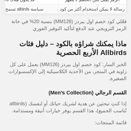
رسالة لا يمكن استخدام أكثر من كود
سياسة albirds تسمح بكود واحد فقط لكل طلب
فعّلي كود خصم اول بيردز (MM126) بنسبة 20% في خانة
الرمز الترويجي عند الدفع لتأكيد التوفير الفوري
ماذا يمكنك شراؤه بالكود – دليل فئات
Allbirds الأربع الحصرية
الخبر السار: كود خصم اول بيردز (MM126) يعمل على كل
زاوية في المتجر، من الأحذية الكلاسيكية إلى الإكسسوارات
الصغيرة.
القسم الرجالي (Men’s Collection)
إذا كنتِ تبحثين عن هدية لشريك حياتك أو لنفسك (allbirds
تُناسب الجميع)، هذا القسم يوفر خيارات أنيقة ومستدامة.
قائمة المنتجات: