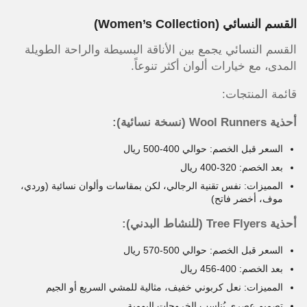
القسم النسائي (Women’s Collection)
القسم النسائي يجمع بين الأناقة البسيطة والراحة الطويلة
المدى، مع خيارات ألوان أكثر تنوعاً.
قائمة المنتجات:
أحذية Wool Runners (نسخة نسائية):
السعر قبل الخصم: حوالي 400-500 ريال
بعد الخصم: 320-400 ريال
المميزات: نفس تقنية الرجالي، لكن بمقاسات وألوان نسائية (وردي،
موف، أخضر فاتح)
أحذية Tree Flyers (للنشاط البدني):
السعر قبل الخصم: حوالي 500-570 ريال
بعد الخصم: 400-456 ريال
المميزات: نعل كربوني خفيف، مثالية للمشي السريع أو الجيم
تصميم عصري يُناسب الخروجات اليومية