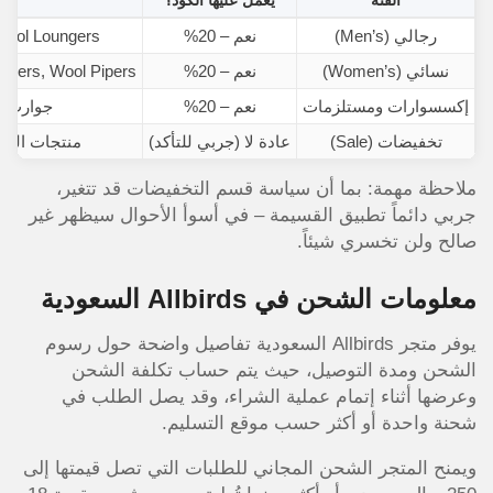
الفئة
يعمل عليها الكود؟
رجالي (Men’s)
نعم – 20%
Wool Loungers
نسائي (Women’s)
نعم – 20%
eezers, Wool Pipers
إكسسوارات ومستلزمات
نعم – 20%
جوارب، ب
تخفيضات (Sale)
عادة لا (جربي للتأكد)
منتجات الموسم
ملاحظة مهمة: بما أن سياسة قسم التخفيضات قد تتغير،
جربي دائماً تطبيق القسيمة – في أسوأ الأحوال سيظهر غير
صالح ولن تخسري شيئاً.
معلومات الشحن في Allbirds السعودية
يوفر متجر Allbirds السعودية تفاصيل واضحة حول رسوم
الشحن ومدة التوصيل، حيث يتم حساب تكلفة الشحن
وعرضها أثناء إتمام عملية الشراء، وقد يصل الطلب في
شحنة واحدة أو أكثر حسب موقع التسليم.
ويمنح المتجر الشحن المجاني للطلبات التي تصل قيمتها إلى