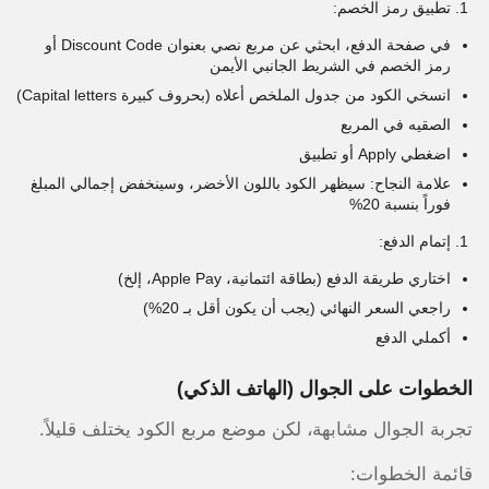
تطبيق رمز الخصم:
في صفحة الدفع، ابحثي عن مربع نصي بعنوان Discount Code أو
رمز الخصم في الشريط الجانبي الأيمن
انسخي الكود من جدول الملخص أعلاه (بحروف كبيرة Capital letters)
الصقيه في المربع
اضغطي Apply أو تطبيق
علامة النجاح: سيظهر الكود باللون الأخضر، وسينخفض إجمالي المبلغ
فوراً بنسبة 20%
إتمام الدفع:
اختاري طريقة الدفع (بطاقة ائتمانية، Apple Pay، إلخ)
راجعي السعر النهائي (يجب أن يكون أقل بـ 20%)
أكملي الدفع
الخطوات على الجوال (الهاتف الذكي)
تجربة الجوال مشابهة، لكن موضع مربع الكود يختلف قليلاً.
قائمة الخطوات: