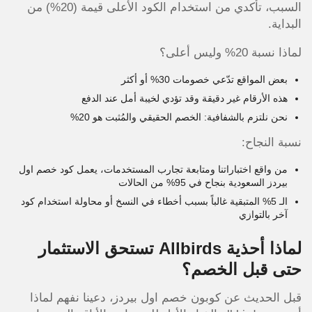
السبب، تأكدي من استخدام الكود الأعلى قيمة (20%) من
البداية.
لماذا نسبة 20% وليس أعلى؟
بعض المواقع تدّعي خصومات 30% أو أكثر
هذه الأرقام غير دقيقة وقد تؤدي لخيبة أمل عند الدفع
نحن نلتزم بالشفافية: الخصم الحقيقي والمُثبت هو 20%
نسبة النجاح:
من واقع اختباراتنا ومتابعة تجارب المستخدمات، يعمل كود خصم اول
بيردز السعودية بنجاح في 95% من الحالات
الـ 5% المتبقية غالباً بسبب أخطاء في النسخ أو محاولة استخدام كود
آخر بالتوازي
لماذا أحذية Allbirds تستحق الاستثمار
حتى قبل الخصم؟
قبل الحديث عن كوبون خصم اول بيردز، دعينا نفهم لماذا