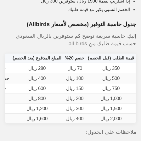
إذا اشتريتِ بقيمة 1500 ريال، ستوفرين 300 ريال
الخصم النسبي يكبر مع قيمة طلبك
جدول حاسبة التوفير (مخصص لأسعار Allbirds)
إليكِ حاسبة سريعة توضح كم ستوفرين بالريال السعودي
حسب قيمة طلبك من all birds.
قيمة الطلب (قبل الخصم)
خصم 20%
المبلغ المدفوع (بعد الخصم)
350 ريال
70 ريال
280 ريال
حذاء Loungers
500 ريال
100 ريال
400 ريال
حذاء Wool Runners + جوا
750 ريال
150 ريال
600 ريال
حذا
1,000 ريال
200 ريال
800 ريال
ح
1,500 ريال
300 ريال
1,200 ريال
2,000 ريال
400 ريال
1,600 ريال
4 أحذية (تسوق جماعي)
ملاحظات على الجدول: