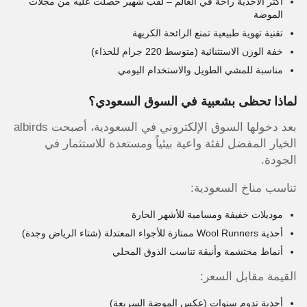
أكثر الأحذية راحة في العالم – لقب شهير حصلت عليه من مجلات
الموضة
تقنية تهوية طبيعية تمنع الرائحة الكريهة
خفة الوزن الاستثنائية (متوسط 220 جرام للحذاء)
مناسبة للمشي الطويل والاستخدام اليومي
لماذا تحظى بشعبية في السوق السعودي؟
بعد دخولها السوق الإلكتروني في السعودية، أصبحت albirds
الخيار المفضل لفئة واعية بيئياً ومستعدة للاستثمار في
الجودة.
تناسب مناخ السعودية:
موديلات خفيفة ومسامية للأشهر الحارة
أحذية Wool Runners ممتازة للأجواء المعتدلة (شتاء الرياض وجدة)
أنماط محتشمة وأنيقة تناسب الذوق المحلي
القيمة مقابل السعر:
أحذية تدوم سنوات (عكس الموضة السريعة)