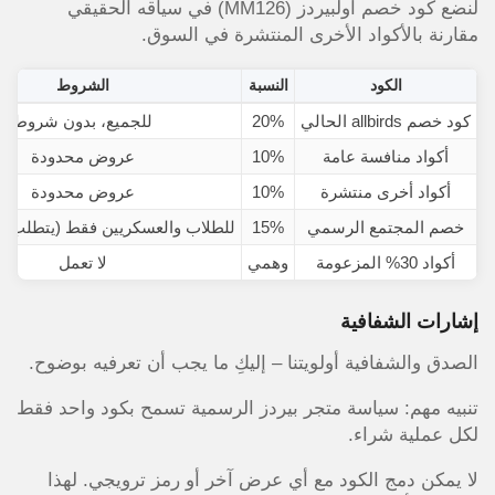
لنضع كود خصم أولبيردز (MM126) في سياقه الحقيقي
مقارنة بالأكواد الأخرى المنتشرة في السوق.
الكود
النسبة
الشروط
كود خصم allbirds الحالي
20%
للجميع، بدون شروط
أكواد منافسة عامة
10%
عروض محدودة
أكواد أخرى منتشرة
10%
عروض محدودة
خصم المجتمع الرسمي
15%
للطلاب والعسكريين فقط (يتطلب إث
أكواد 30% المزعومة
وهمي
لا تعمل
إشارات الشفافية
الصدق والشفافية أولويتنا – إليكِ ما يجب أن تعرفيه بوضوح.
تنبيه مهم: سياسة متجر بيردز الرسمية تسمح بكود واحد فقط
لكل عملية شراء.
لا يمكن دمج الكود مع أي عرض آخر أو رمز ترويجي. لهذا