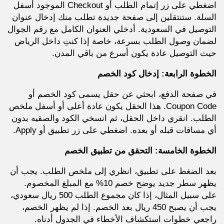
اضغطي على زر إتمام الطلب أو Checkout الموجود أسفل
السلة. ستنتقلين إلى صفحة جديدة تطلب منك إدخال عنوان
التوصيل في السعودية. أدخلي العنوان الكامل مع رقم الجوال
لضمان وصول الطلب بسرعة، خاصة إذا كنتِ داخل الرياض
حيث التوصيل عادة يكون أسرع من باقي المدن.
الخطوة الرابعة: إدخال كود الخصم
في صفحة الدفع، ابحثي عن حقل يسمى كود الخصم أو
Coupon Code. هذا الحقل يكون عادة أعلى أو أسفل ملخص
الطلب. انقري داخل الحقل، ثم انسخي الكود والصقيه بدون
أي مسافات قبله أو بعده. اضغطي على زر تطبيق أو Apply.
الخطوة الخامسة: التحقق من تطبيق الخصم
بعد الضغط على تطبيق، انظري إلى ملخص الطلب. يجب أن
يظهر سطر جديد يوضح خصم 10% مع المبلغ المخصوم.
على سبيل المثال، إذا كان مجموع الطلب 500 ريال سعودي،
يجب أن يصبح 450 ريال بعد الخصم. إذا لم يظهر الخصم،
راجعي خطوات استكشاف الأخطاء في الجدول أدناه.