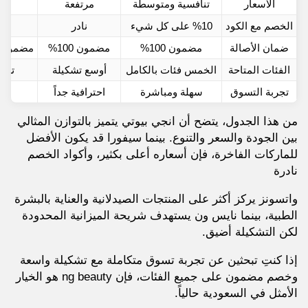
الأسعار
تنافسية ومتوسطة
مرتفعة
الخصم مع الكود
%10 على كل شيء
نادر
عر
ضمان الأصالة
مضمون 100%
مضمون 100%
مضمون ل
الفئات المتاحة
الخمس فئات بالكامل
أوسع تشكيلة
تركي
تجربة التسوق
سهلة ومباشرة
احترافية جداً
من هذا الجدول، يتضح أن انجي بيوتي يتميز بالتوازن المثالي
بين الجودة والسعر والتنوع. بينما سيفورا قد يكون الأفضل
للماركات الفاخرة، فإن أسعاره أعلى بكثير، وأكواد الخصم
نادرة
واتسونز يركز أكثر على المنتجات الصيدلانية والعناية بالبشرة
الطبية، بينما نايس ون يستهدف شريحة الميزانية المحدودة
لكن التشكيلة أضيق.
إذا كنتِ تبحثين عن تجربة تسوق متكاملة مع تشكيلة واسعة
وخصم مضمون على جميع الفئات، فإن ng beauty هو الخيار
الأمثل في السعودية حالياً.