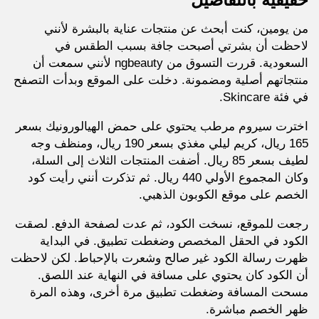
من يومين، كنت أبحث عن منتجات عناية بالبشرة لأنني
لاحظت أن بشرتي أصبحت جافة بسبب الطقس في
السعودية. قررت التسوق من ngbeauty لأنني سمعت أن
منتجاتهم أصلية ومضمونة. دخلت على الموقع وبدأت التصفح
في فئة Skincare.
اخترت سيروم مرطب يحتوي على حمض الهيالورونيك بسعر
165 ريال، كريم ليلي مغذي بسعر 190 ريال، ومنظف وجه
لطيف بسعر 85 ريال. أضفت المنتجات الثلاث إلى السلة،
وكان المجموع الأولي 440 ريال. ثم تذكرت أنني رأيت كود
الخصم على موقع الكوبون الذهبي.
رجعت للموقع، نسخت الكود، ثم عدت لصفحة الدفع. لصقت
الكود في الحقل المخصص وضغطت تطبيق. في البداية
ظهرت رسالة الكود غير صالح وشعرت بالإحباط. لكن لاحظت
أن الكود كان يحتوي على مسافة في النهاية عند اللصق.
مسحت المسافة وضغطت تطبيق مرة أخرى، وهذه المرة
ظهر الخصم مباشرة.