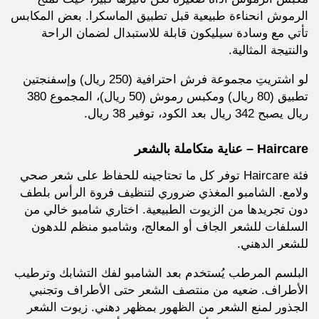
الرموش انحناءة طبيعية قبل تطبيق الماسكرا. بعض المكابس
تأتي مع وسادة سيليكون قابلة للاستبدال لضمان الراحة
والنتيجة المثالية.
لو اشتريتِ مجموعة فرش احترافية (250 ريال) وإسفنجتين
تطبيق (80 ريال) ومكبس رموش (50 ريال)، المجموع 380
ريال يصبح 342 ريال بعد الكود، توفير 38 ريال.
Haircare – عناية متكاملة بالشعر
فئة Haircare توفر كل ما تحتاجينه للحفاظ على شعر صحي
ولامع. الشامبو المغذي ضروري لتنظيف فروة الرأس بلطف
دون تجريدها من الزيوت الطبيعية. اختاري شامبو خالي من
السلفات للشعر الجاف أو المعالج، وشامبو منظم للدهون
للشعر الدهني.
البلسم المرطب يُستخدم بعد الشامبو لفك التشابك وترطيب
الأطراف. ضعيه من منتصف الشعر حتى الأطراف وتجنبي
الجذور لمنع الشعر من الظهور بمظهر دهني. زيوت الشعر