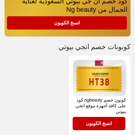
كود خصم ان جي بيوتي السعودية لعناية
الجمال من Ng beauty
HT38
انسخ الكوبون
كوبونات خصم انجي بيوتي
كوبون خصم ngbeauty كود
على كافة أجهزة موقع انجي
بيوتي
HT38
انسخ الكوبون