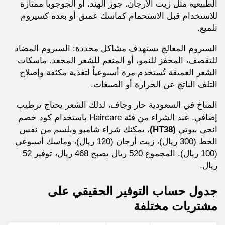
الطبيعية مثل زيت الأرجان، جوز الهند، أو الجوجوبا ممتازة
للاستخدام قبل الاستحمام كماسك عميق أو بعده كسيروم
تلميع.
السيروم المعالج يستهدف مشاكل محددة: السيروم المضاد
للتقصف، المحفز للنمو، أو المنعم للشعر المجعد. ماسكات
الشعر العميقة تُستخدم مرة أسبوعياً لتغذية مكثفة وإصلاح
التلف الناتج عن الحرارة أو الصبغات.
المناخ في السعودية حار وجاف، لذلك الشعر يحتاج ترطيب
إضافي. عند الشراء من فئة Haircare باستخدام كود خصم
انجي بيوتي
(HT38)
، يمكنك شراء شامبو وبلسم من نفس
الخط (300 ريال)، زيت أرجان (120 ريال)، وماسك أسبوعي
(100 ريال). المجموع 520 ريال يصبح 468 ريال، توفير 52
ريال.
جدول حساب التوفير الحقيقي على
مشتريات مختلفة