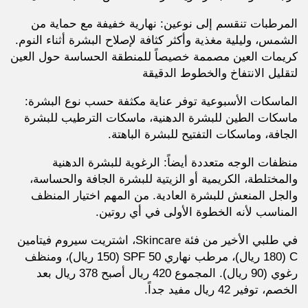
المرطبات تنقسم إلى نوعين: نهارية خفيفة مع حماية من
الشمس، وليلية مغذية وأكثر كثافة لإصلاح البشرة أثناء النوم.
كريمات العين مصممة خصيصاً للمنطقة الحساسة حول العين
لتقليل الانتفاخ والخطوط الدقيقة
الماسكات الأسبوعية توفر عناية مكثفة حسب نوع البشرة:
ماسكات الطين للبشرة الدهنية، ماسكات الترطيب للبشرة
الجافة، وماسكات التفتيح للبشرة الباهتة.
منظفات الوجه متعددة أيضاً: الرغوية للبشرة الدهنية
والمختلطة، الكريمية أو الزيتية للبشرة الجافة والحساسة،
والجل المنعش للبشرة العادية. من المهم اختيار المنظف
المناسب لأنه الخطوة الأولى في أي روتين.
في طلبي الأخير من فئة Skincare، اشتريت سيروم فيتامين
C (180 ريال)، مرطب نهاري SPF 50 (150 ريال)، ومنظف
رغوي (90 ريال). المجموع 420 ريال أصبح 378 ريال بعد
الخصم، توفير 42 ريال مفيد جداً.