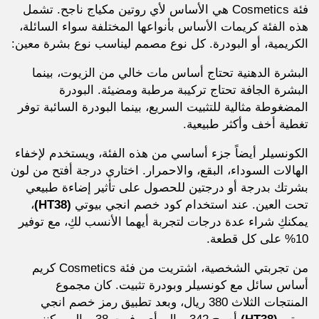
فئة Cosmetics هي الأساس لأي روتين مكياج ناجح. تشمل
هذه الفئة كريمات الأساس بأنواعها المختلفة سواء السائلة،
الكريمية، أو البودرة. كل نوع مصمم ليناسب نوع بشرة معين:
البشرة الدهنية تحتاج أساس مات خالي من الزيوت، بينما
البشرة الجافة تحتاج تركيبة مرطبة ومضيئة. البودرة
المضغوطة مثالية للتثبيت السريع، بينما البودرة السائبة توفر
تغطية أخف وأكثر طبيعية.
الكونسيلر أيضاً جزء أساسي من هذه الفئة، ويستخدم لإخفاء
الهالات السوداء، البقع، والاحمرار. اختاري درجة أفتح من لون
بشرتك بدرجة أو درجتين للحصول على تأثير إضاءة طبيعي
تحت العين. عند استخدام كود خصم انجي بيوتي
(HT38)
،
يمكنكِ شراء عدة درجات لتجربة أيهما الأنسب لكِ، مع توفير
10% على كل قطعة.
من تجربتي الشخصية، اشتريت من فئة Cosmetics كريم
أساس سائل مع كونسيلر وبودرة تثبيت. كان مجموع
المنتجات الثلاث 380 ريال، وبعد تطبيق رمز خصم انجي