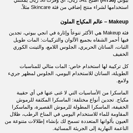
بيوتي
(HT38)
أصبح 342 ريال، أي وفرت 38 ريال يمكنني
استخدامها لشراء منتج إضافي من فئة Skincare مثلاً.
Makeup – عالم المكياج الملون
فئة Makeup هي الأكثر تنوعاً وإثارة في انجي بيوتي، تجدين
فيها أحمر الشفاه بجميع الألوان والتركيبات: المات طويل
الثبات، الساتان الحريري، الجلوس اللامع، والتينت الكوري
الخفيف
كل تركيبة لها استخدام خاص: المات مثالي للمناسبات
الطويلة، الساتان للاستخدام اليومي، الجلوس لمظهر جريء
ولامع.
الماسكرا من الأساسيات التي لا غنى عنها في أي حقيبة
مكياج. تجدين أنواع مختلفة: الماسكرا المكثفة للرموش
الخفيفة، الماسكرا المطولة للرموش القصيرة، والماسكرا
المقاومة للماء للاستخدام اليومي في المناخ الرطب، ظلال
العيون بألوانها المتعددة تسمح لك بإنشاء إطلالات متنوعة من
الناعمة النهارية إلى الجريئة المسائية.