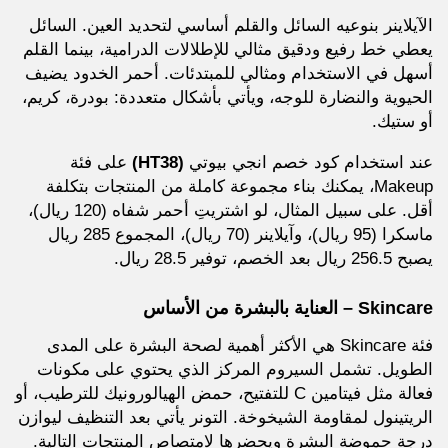
الآيلاينر بنوعيه السائل والقلم أساسي لتحديد العين. السائل
يعطي خط رفيع ودقيق مثالي للإطلالات الدرامية، بينما القلم
أسهل في الاستخدام ومثالي للمبتدئات. أحمر الخدود يضيف
الحيوية والنضارة للوجه، ويأتي بأشكال متعددة: بودرة، كريم،
أو ستيك.
عند استخدام كود خصم انجي بيوتي
(HT38)
على فئة
Makeup، يمكنك بناء مجموعة كاملة من المنتجات بتكلفة
أقل. على سبيل المثال، لو اشتريتِ أحمر شفاه (120 ريال)،
ماسكرا (95 ريال)، وآيلاينر (70 ريال)، المجموع 285 ريال
يصبح 256.5 ريال بعد الخصم، توفير 28.5 ريال.
Skincare – العناية بالبشرة من الأساس
فئة Skincare هي الأكثر أهمية لصحة البشرة على المدى
الطويل. تشمل السيروم المركز الذي يحتوي على مكونات
فعالة مثل فيتامين C للتفتيح، حمض الهيالورونيك للترطيب، أو
الريتينول لمقاومة الشيخوخة. التونر يأتي بعد التنظيف ليوازن
درجة حموضة البشرة ويحضرها لامتصاص المنتجات التالية.