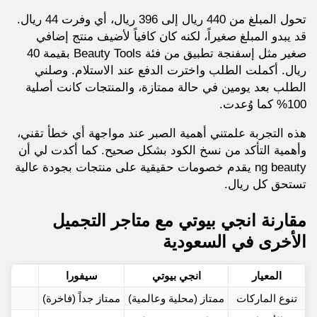
تحول المبلغ من 440 ريال إلى 396 ريال، أي وفرت 44 ريال.
قد يبدو المبلغ صغيراً، لكنه كان كافياً لأضيف منتج إضافي
صغير مثل إسفنجة تطبيق من فئة Beauty Tools بقيمة 40
ريال. أكملت الطلب واخترت الدفع عند الاستلام. وصلني
الطلب بعد يومين في حالة ممتازة، والمنتجات كانت أصلية
100% كما وُعدت.
هذه التجربة علمتني أهمية الصبر عند مواجهة أي خطأ تقني،
وأهمية التأكد من نسخ الكود بشكل صحيح. كما أكدت لي أن
ng beauty يقدم خصومات حقيقية على منتجات بجودة عالية
تستحق كل ريال.
مقارنة انجي بيوتي مع متاجر التجميل
الأخرى في السعودية
المعيار
انجي بيوتي
سيفورا
تنوع الماركات
ممتاز (محلية وعالمية)
ممتاز جداً (فاخرة)
جي