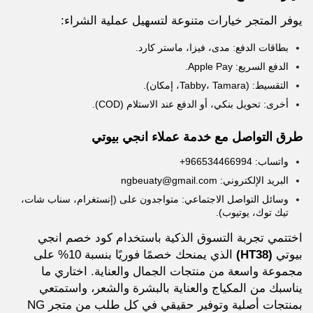
يوفر المتجر خيارات متنوعة لتسهيل عملية الشراء:
بطاقات الدفع: مدى، فيزا، ماستر كارد.
الدفع السريع: Apple Pay.
التقسيط: (Tabby، Tamara، إمكان).
أخرى: تحويل بنكي، أو الدفع عند الاستلام (COD).
طرق التواصل مع خدمة عملاء انجي بيوتي
واتساب: 966534466994+
البريد الإلكتروني: ngbeuaty@gmail.com
وسائل التواصل الاجتماعي: متواجدون على (إنستغرام، سناب شات،
تيك توك، يوتيوب).
اختتمي تجربة التسوق الذكية باستخدام كود خصم انجي
بيوتي
(HT38)
الذي يمنحك خصمًا فوريًا بنسبة 10% على
مجموعة واسعة من منتجات الجمال والعناية. اختاري ما
يناسبك من المكياج والعناية بالبشرة والشعر، واستمتعي
بمنتجات أصلية وتوفير حقيقي في كل طلب من متجر NG