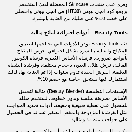
وفري على منتجات Skincare المفضلة لديكِ استخدمي
برومو كود انجي بيوتي
(HT38)
في انجي بيوتي واحصلي
على خصم 10% على طلبك من العناية بالبشرة.
Beauty Tools – أدوات احترافية لنتائج مثالية
فئة Beauty Tools توفر الأدوات التي تحتاجينها لتطبيق
المكياج والعناية بالبشرة بشكل احترافي. فرش المكياج
بأنواعها ضرورية: فرشاة الأساس الكبيرة، فرشاة الكونتور
المائلة، فرش ظلال العيون بأحجام مختلفة، وفرشاة الشفاه
الدقيقة. الفرش الجيدة تدوم سنوات إذا تم العناية بها، لذلك
استثمارك فيها يستحق، خاصة مع خصم 10%.
الإسفنجات التطبيقية (Beauty Blender) مثالية لتطبيق
الأساس بطريقة سلسة وبدون خطوط. تُستخدم مبللة
للحصول على تغطية طبيعية وخفيفة. أدوات تحديد الحواجب
مثل الفرشاة المزدوجة والمقص الصغير تساعد في الحصول
على حواجب منظمة ومثالية.
مكبس الرموش أداة صغيرة لكن تأثيرها كبير، حيث تمنح