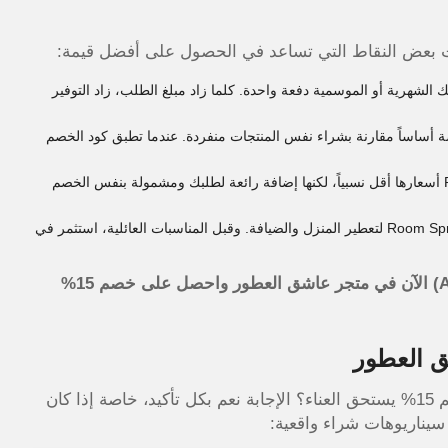
ت بعض النقاط التي تساعد في الحصول على أفضل قيمة:
لشهرية أو الموسمية دفعة واحدة. كلما زاد مبلغ الطلب، زاد التوفير
لباً تكون مخفضة أساساً مقارنة بشراء نفس المنتجات منفردة. عندما تطبق كود الخصم
فئات Hair Mists وRoom Sprays أسعارها أقل نسبياً، لكنها إضافة رائعة لطلبك ومشمولة بنفس الخصم
قبل شهر رمضان أو الأعياد، خطط لشراء Room Sprays لتعطير المنزل والضيافة. وقبل المناسبات العائلية، استثمر في
لا تفوّت الفرصة — استخدم كود خصم عاشق العطور (A66) الآن في متجر عاشق العطور واحصل على خصم 15%
ق العطور
الكثير من العملاء يتساءلون: كم سأوفر بالضبط؟ هل الخصم 15% يستحق العناء؟ الإجابة نعم بكل تأكيد، خاصة إذا كان
يناريوهات شراء واقعية: