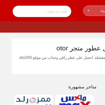
ولة
▾
يقدم لك تخفيضات مميزة بنسبة 15% على عطورك المفضلة. احصل على عطر راقي وجذاب من موقع otor200
متاجر مشهورة