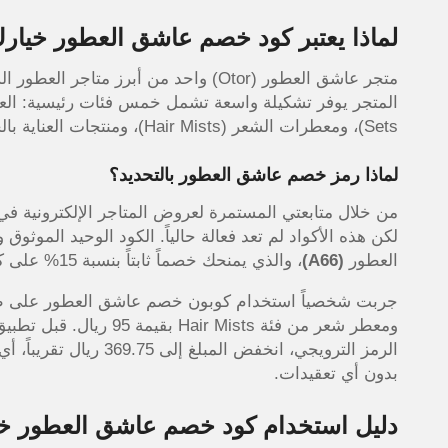
لماذا يعتبر كود خصم عاشق العطور خيارك
متجر عاشق العطور (Otor) واحد من أبرز 
Sets)، ومعطرات الشعر (Hair Mists)، ومنتجات العناية بالجسم (Body Care)، ومعطرات المنزل (Room Sprays).
لماذا رمز خصم عاشق العطور بالتحديد؟
من خلال متابعتي المستمرة لعروض المتاجر الإلكترونية في
العطور
(A66)
، والذي يمنحك خصماً ثابتاً بنسبة 15% على كامل طلبك.
بدون أي تعقيدات.
دليل استخدام كود خصم عاشق العطور 