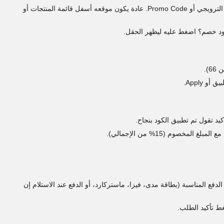
في صفحة الدفع، ابحث عن حقل مكتوب عليه كود الخصم أو الرمز الترويجي أو Promo Code. عادة يكون موقعه أسفل قائمة المنتجات أو
ود خصم؟ اضغط عليه ليظهر الحقل.
 Apply.
د تقول تم تطبيق الكود بنجاح.
صوم (15% من الإجمالي).
فع المناسبة (بطاقة مدى، فيزا، ماستركارد، أو الدفع عند الاستلام إن
ط تأكيد الطلب.