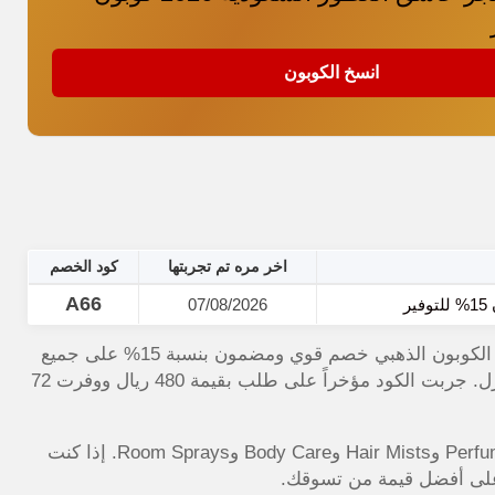
انسخ الكوبون
اخر مره تم تجربتها
كود الخصم
A66
07/08/2026
من موقع الكوبون الذهبي خصم قوي ومضمون بنسبة 15% على جميع
العطور الفاخرة ومعطرات الشعر والجسم ومعطرات المنزل. جربت الكود مؤخراً على طلب بقيمة 480 ريال ووفرت 72
الكود شغال ومجرب، ويشمل فئات Fragrances وPerfume Sets وHair Mists وBody Care وRoom Sprays. إذا كنت
على أفضل قيمة من تسوقك.