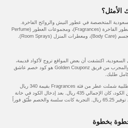
 الأمثل؟
متاجر العطور السعودية المتخصصة في عطور النيش والروائح الفاخرة.
المتجر يوفر تشكيلة واسعة تشمل خمس فئات رئيسية: العطور الفاخرة (Fragrances)، ومجموعات العطور (Perfume
 السعودية، اكتشفت أن بعض المواقع تروج لأكواد قديمة،
لكن هذه الأكواد لم تعد فعالة حالياً. الكود الوحيد الموثوق والمجرب من فريق Golden Couponz هو كود خصم عاشق
جربت شخصياً استخدام كوبون خصم عاشق العطور على طلبية شملت عطر من فئة Fragrances بقيمة 340 ريال
ومعطر شعر من فئة Hair Mists بقيمة 95 ريال. قبل تطبيق الكود، كان الإجمالي 435 ريال. بعد إدخال الكود في خانة
الرمز الترويجي، انخفض المبلغ إلى 369.75 ريال تقريباً، أي توفير 65.25 ريال. التجربة كانت سلسة والخصم طُبّق فوراً
خطوة بخطوة