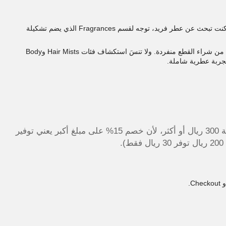
افتح موقع عاشق العطور الرسمي وابدأ بتصفح الفئات الخمس. إذا كنت تبحث عن عطر فريد، توجه لقسم Fragrances الذي يضم تشكيلة
قسم Perfume Sets يوفر مجموعات جاهزة ومنسقة بأسعار أفضل من شراء القطع منفردة. ولا تنسَ استكشاف فئات Hair Mists وBody
حاول تجميع طلبيتك لتصل لقيمة 300 ريال أو أكثر، لأن خصم 15% على مبلغ أكبر يعني توفير
.