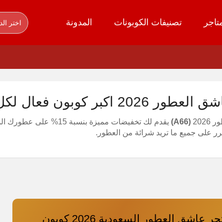
تاجر
تصنيفات الكوبونات
المدونة
اختر الد
 كوبون فعال لكل عطور متجر otor
202
(A66)
ر على جميع ما تريد شرائة من العطور.
كود خصم متجر عاشق العطور السعودية 2026 كوبون