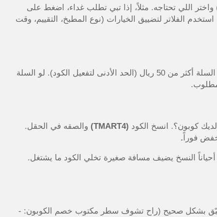
اختر اللي تحتاجه. مثلاً، إذا تبي تطلب غداء، اضغط على
ستخدم الفلاتر لتضييق الخيارات (نوع المطبخ، التقييم، وقت
اختر الأصناف اللي تحتاجها وأضفها للسلة. تأكد إن إجمالي السلة أكثر من 50 ريال (الحد الأدنى لتفعيل الكود). لو السلة
ديك كوبون؟. انسخ الكود
(
TMART4)
والصقه في الحقل.
.
 أحياناً النسخ يضيف مسافة صغيرة تخلي الكود ما يشتغل.
طبّق بشكل صحيح (راح تشوف سطر مكتوب خصم الكوبون: -