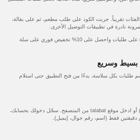
عمل على كل الفئات تقريباً. جربت الكود على طلب مطعم، ثم على بقالة،
رونة نادرة في تطبيقات التوصيل الأخرى.
على طلبات واحصل على 10% تخفيض فوري على سلة
 بسيط وسريع
طلبات بكل سلاسة، بدءًا من فتح التطبيق حتى استلام
حمّل تطبيق طلبات من متجر التطبيقات (آيفون أو أندرويد) أو ادخل موقع talabat من المتصفح. سجّل دخولك بحسابك،
دقيقتين فقط (اسم، رقم جوال، إيميل).