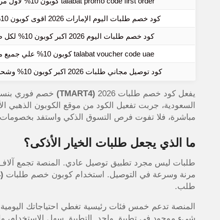
talabat promo code first order كوبون 10% لاول مرة شراء طلبات
كود خصم طلبات اليوم الإمارات 2026 اقوى كوبون 10% لكل الاوردرات
كود خصم طلبات اليوم 2026 اكبر كوبون 10% لكل طلبات التوصيل
talabat voucher code uae كوبون 10% علي جميع منتجاتك طلبات
كود توصيل مجاني طلبات 2026 اكبر كوبون 10% وشحن مجاني لطلباتك
يفعل كود خصم طلبات 2026
(TMART4)
مباشرة، فلا تفوت فرص التسوق الذكي واستفد بخصومات مضمونة
ما الذي يجعل طلبات الخيار الأذكى؟
طلبات ليس مجرد تطبيق توصيل عادي. المنصة تجمع آلاف ا
مرنة وسرعة في التوصيل. استخدام
كوبون خصم طلبات
(TMART4)
طلب.
المنصة تدعم خمس فئات رئيسية تغطي احتياجاتك اليومية. 
شيء موجود في تطبيق واحد. التطبيق سهل الاستخدام، وال