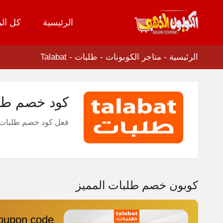
الرئيسية
كل الم
تخطي
إلى
المحتوى
الرئيسية
-
متاجر الكوبونات
-
طلبات - Talabat
كود خصم طلبات 2026 كوبون abat uae orders
فعل كود خصم طلبات 026
كوبون خصم طلبات المميز