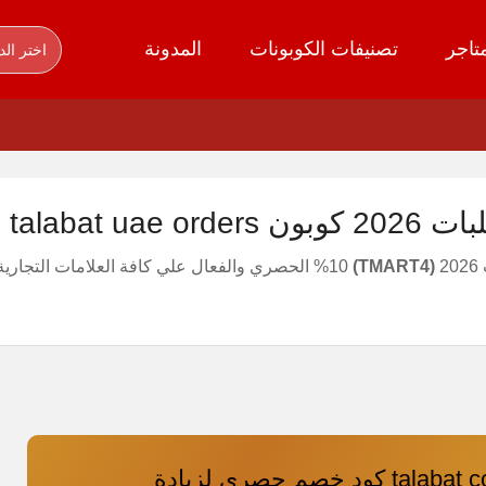
تاجر
تصنيفات الكوبونات
المدونة
اختر الد
all tal فعال 100%
2
(TMART4)
%10 الحصري والفعال علي كافة العلامات التجارية والوجبات المتاحة في متجر وتطبيق talabat.
talabat coupon code كود خصم حصري لزيادة