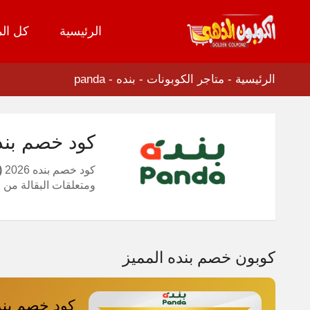
الرئيسية
كل الم
تخطي
إلى
المحتوى
الرئيسية
-
متاجر الكوبونات
-
بنده - panda
كود خصم بنده 2026 خصم قوي لكل أقسام متجر ب
كود خصم بنده 2026
N95)
ومتعلقات البقالة من موقع 
كوبون خصم بنده المميز