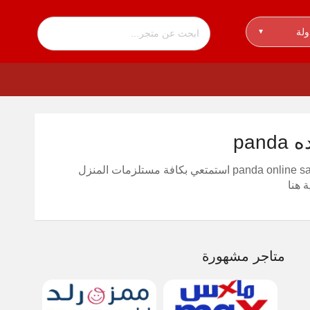
ولة
▾
يوفر لكِ 10% عند التسوق اون لاين من السوق التجاري الكبير panda online sa استمتعي بكافة مستلزمات المنزل
متاجر مشهورة