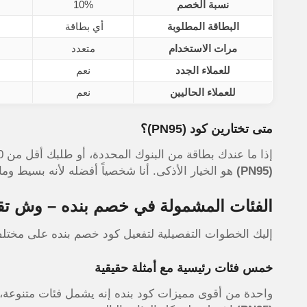
نسبة الخصم
10%
البطاقة المطلوبة
أي بطاقة
مرات الاستخدام
متعدد
للعملاء الجدد
نعم
للعملاء الحاليين
نعم
متى تختارين كود
(PN95)
؟
إذا ما عندك بطاقة من البنوك المحددة، أو طلبك أقل من 350 ريال، أو تبين كود تستخدمينه أكثر من مرة بالشهر – كود
(PN95)
هو الخيار الأذكى. أنا شخصياً أفضله لأنه بسيط وم
الفئات المشمولة في خصم بنده – وش تق
إليك الخطوات التفصيلية لتفعيل كود خصم بنده على مختلف
خمس فئات رئيسية مع أمثلة حقيقية
واحدة من أقوى مميزات كود بنده إنه يشمل فئات متنوعة