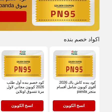
سوق panda
PN95
اكواد خصم بنده
كود بنده كاش باك 2026
كود خصم بنده أول طلب
أقوى كوبون شامل أقسام
2026 كوبون مجاني لاول
متجر panda
مرة تتسوق اونلاين
PN95
PN95
انسخ الكوبون
انسخ الكوبون