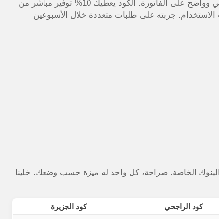
من خلال اختباري المباشر لكود بنده، تأكدت إن الخصم فعلي وواضح على الفاتورة. الكود يعطيك 10% توفير مباشر من
الاستخدام. جربته على طلبات متعددة خلال الأسبوعين
د البنوك الخاصة. صراحة، كل واحد له ميزة حسب وضعك. خلينا
كود الراجحي
كود الجزيرة