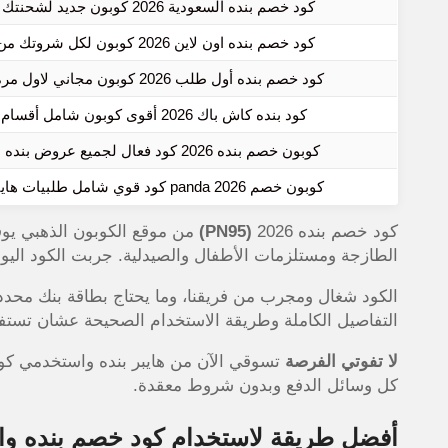
كود خصم بنده السعودية 2026 كوبون جديد لشحنتك من panda sa
كود خصم بنده اون لاين 2026 كوبون لكل شروتك من سوق panda
كود خصم بنده أول طلب 2026 كوبون مجاني لاول مرة تتسوق اونلاين
كود بنده كاش باك 2026 أقوى كوبون شامل أقسام متجر panda
كوبون خصم بنده 2026 كود فعال لجميع عروض بنده اون لاين القوية
كوبون خصم panda 2026 كود قوي شامل طلبيات هايبر بنده أون لاين
كود خصم بنده 2026
(PN95)
الطازجة ومستلزمات الأطفال والصيدلية. جربت الكود اليوم على طلب بقيمة 450 ري
الكود شغال ومجرب من فريقنا، وما يحتاج بطاقة بنك محد
التفاصيل الكاملة وطريقة الاستخدام الصحيحة عشان تستف
لا تفوتي الفرصة
تسوقي الآن من هايبر بنده واستخدمي كو
كل وسائل الدفع وبدون شروط معقدة.
أفضل طريقة لاستخدام كود خصم بنده وال