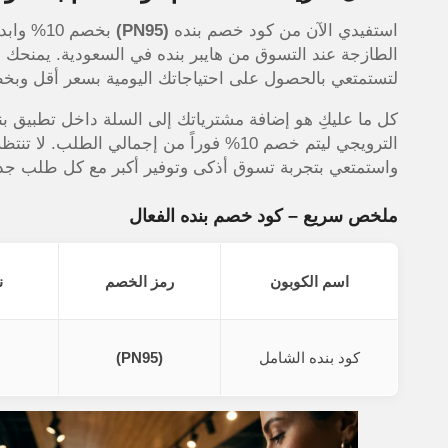
استفيدي الآن من
كود خصم بنده
(PN95)
بخصم 10%
وابدئ
الطازجة عند التسوق من هايبر بنده في السعودية. يمنحك ه
لتستمتعي بالحصول على احتياجاتك اليومية بسعر أقل وب
كل ما عليكِ هو إضافة مشترياتك إلى السلة داخل تطبيق بن
الترويجي ليتم خصم 10% فوراً من إجمالي ال
واستمتعي بتجربة تسوق أذكى وتوفير أكبر مع كل طلب جد
ملخص سريع – كود خصم بنده الفعال
اسم الكوبون
رمز الخصم
ن
كود بنده الشامل
(PN95)