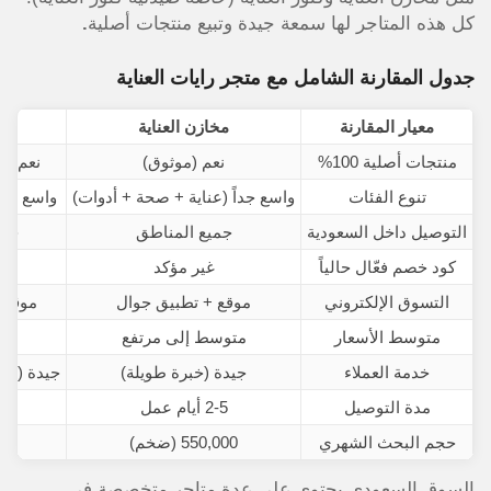
كل هذه المتاجر لها سمعة جيدة وتبيع منتجات أصلية
.
جدول المقارنة الشامل مع متجر رايات العناية
معيار المقارنة
مخازن العناية
كن
منتجات أصلية 100%
نعم (موثوق)
نعم (ص
تنوع الفئات
واسع جداً (عناية + صحة + أدوات)
واسع جدا
التوصيل داخل السعودية
جميع المناطق
جمي
كود خصم فعّال حالياً
غير مؤكد
غ
التسوق الإلكتروني
موقع + تطبيق جوال
موقع 
متوسط الأسعار
متوسط إلى مرتفع
خدمة العملاء
جيدة (خبرة طويلة)
جيدة (صي
مدة التوصيل
2-5 أيام عمل
2-5 أيام
حجم البحث الشهري
550,000 (ضخم)
0,500
السوق السعودي يحتوي على عدة متاجر متخصصة في