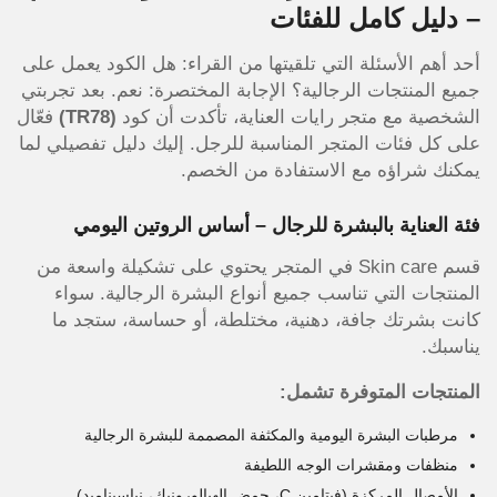
– دليل كامل للفئات
أحد أهم الأسئلة التي تلقيتها من القراء: هل الكود يعمل على
جميع المنتجات الرجالية؟ الإجابة المختصرة: نعم. بعد تجربتي
الشخصية مع متجر رايات العناية، تأكدت أن كود
(TR78)
فعّال
على كل فئات المتجر المناسبة للرجل. إليك دليل تفصيلي لما
يمكنك شراؤه مع الاستفادة من الخصم.
فئة العناية بالبشرة للرجال – أساس الروتين اليومي
قسم Skin care في المتجر يحتوي على تشكيلة واسعة من
المنتجات التي تناسب جميع أنواع البشرة الرجالية. سواء
كانت بشرتك جافة، دهنية، مختلطة، أو حساسة، ستجد ما
يناسبك.
المنتجات المتوفرة تشمل:
مرطبات البشرة اليومية والمكثفة المصممة للبشرة الرجالية
منظفات ومقشرات الوجه اللطيفة
الأمصال المركزة (فيتامين C، حمض الهيالورونيك، نياسيناميد)