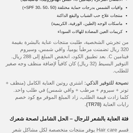
واقيات الشمس بدرجات حماية مختلفة (SPF 30، 50، 50+)
منتجات علاج حب الشباب والبقع الداكنة
ماسكات الوجه (الطين، الورقية، الكريمية)
كريمات العين المضادة للهالات السوداء
من تجربتي الشخصية، طلبت منتجات عناية بالبشرة بقيمة
320 ريال تضمنت مرطباً يومياً، واقي شمس، وسيروم
فيتامين C. بعد تطبيق الكود، انخفض المبلغ إلى 288 ريال.
التوفير البسيط (32 ريال) كان كافياً لإضافة منظف وجه صغير
للطلب.
نصيحة للتوفير الذكي:
اشتري روتين العناية الكامل (منظف +
تونر + سيروم + مرطب + واقي شمس) في طلب واحد.
كلما زادت قيمة الطلب، زاد المبلغ الموفر مع كود خصم
رايات العناية
(TR78)
.
فئة العناية بالشعر للرجال – الحل الشامل لصحة شعرك
قسم Hair care يوفر منتجات متخصصة لكل مشاكل شعر