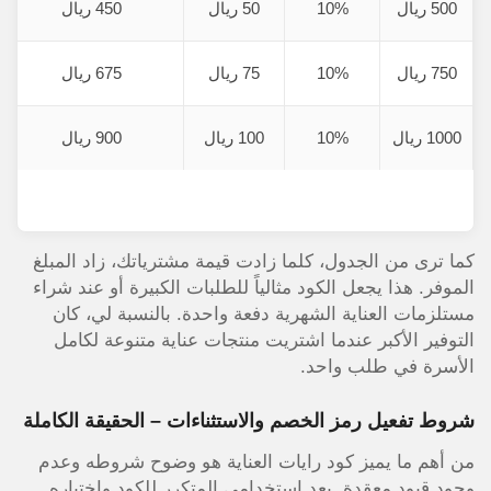
500 ريال
10%
50 ريال
450 ريال
750 ريال
10%
75 ريال
675 ريال
1000 ريال
10%
100 ريال
900 ريال
كما ترى من الجدول، كلما زادت قيمة مشترياتك، زاد المبلغ
الموفر. هذا يجعل الكود مثالياً للطلبات الكبيرة أو عند شراء
مستلزمات العناية الشهرية دفعة واحدة. بالنسبة لي، كان
التوفير الأكبر عندما اشتريت منتجات عناية متنوعة لكامل
الأسرة في طلب واحد.
شروط تفعيل رمز الخصم والاستثناءات – الحقيقة الكاملة
من أهم ما يميز كود رايات العناية هو وضوح شروطه وعدم
وجود قيود معقدة. بعد استخدامي المتكرر للكود واختباره