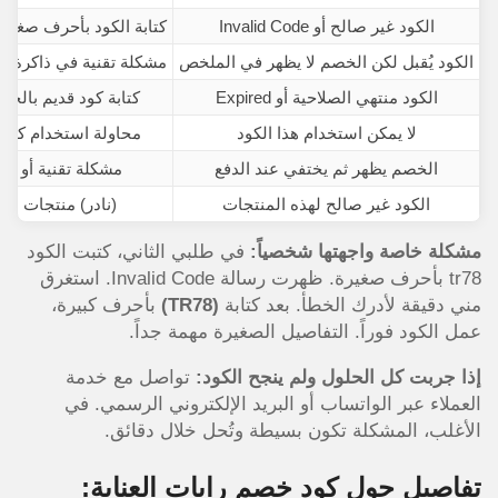
الكود غير صالح أو Invalid Code
كتابة الكود بأحرف صغيرة (tr78) أو وجود مس
الكود يُقبل لكن الخصم لا يظهر في الملخص
مشكلة تقنية في ذاكرة ا
الكود منتهي الصلاحية أو Expired
كتابة كود قديم بالخطأ،
لا يمكن استخدام هذا الكود
محاولة استخدام كود
الخصم يظهر ثم يختفي عند الدفع
مشكلة تقنية أو ت
الكود غير صالح لهذه المنتجات
(نادر) منتجات من
مشكلة خاصة واجهتها شخصياً:
في طلبي الثاني، كتبت الكود
tr78 بأحرف صغيرة. ظهرت رسالة Invalid Code. استغرق
مني دقيقة لأدرك الخطأ. بعد كتابة
(TR78)
بأحرف كبيرة،
عمل الكود فوراً. التفاصيل الصغيرة مهمة جداً.
إذا جربت كل الحلول ولم ينجح الكود:
تواصل مع خدمة
العملاء عبر الواتساب أو البريد الإلكتروني الرسمي. في
الأغلب، المشكلة تكون بسيطة وتُحل خلال دقائق.
تفاصيل حول كود خصم رايات العناية: