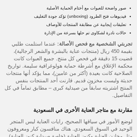
صور واضحة للعبوات مع أختام الحماية الأصلية
فيديوهات فتح الطرود (unboxing) تؤكد جودة التغليف
تعليقات إيجابية عن مطابقة المنتجات للأوصاف
حالات نادرة لشكاوى تم حلها بسرعة من الإدارة
تجربتي الشخصية مع فحص الأصالة:
عندما استلمت طلبي
بقيمة 450 ريال (منتجات عناية بالبشرة والشعر الرجالية)،
قضيت 15 دقيقة في فحص كل منتج. جميع العبوات كانت
محكمة الإغلاق مع أشرطة حماية هولوغرافية سليمة. تواريخ
الصلاحية كانت بعيدة (أكثر من عامين)، مما يؤكد أنها منتجات
حديثة وليست مخزون قديم. قارنت أحد المنتجات بنفس
المنتج اشتريته سابقاً من صيدلية كبرى – مطابق تماماً في كل
التفاصيل.
مقارنة مع متاجر العناية الأخرى في السعودية
لوضع الأمور في سياقها الصحيح، رايات العناية ليس المتجر
الوحيد في السوق السعودي. هناك منافسون كبار ومعروفون
مثل مخازن العناية وكنوز العناية (خاصة صيدلية كنوز العناية).