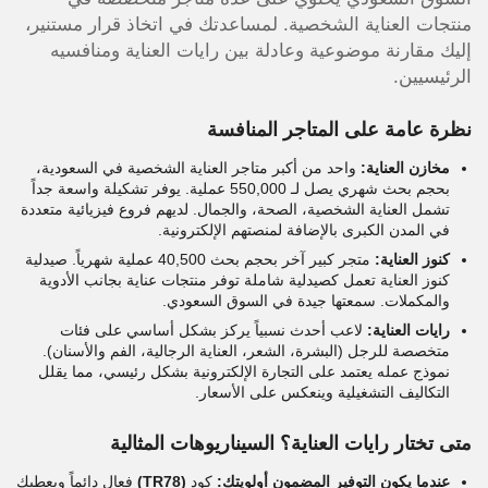
منتجات العناية الشخصية. لمساعدتك في اتخاذ قرار مستنير،
إليك مقارنة موضوعية وعادلة بين رايات العناية ومنافسيه
الرئيسيين.
نظرة عامة على المتاجر المنافسة
مخازن العناية:
واحد من أكبر متاجر العناية الشخصية في السعودية،
بحجم بحث شهري يصل لـ 550,000 عملية. يوفر تشكيلة واسعة جداً
تشمل العناية الشخصية، الصحة، والجمال. لديهم فروع فيزيائية متعددة
في المدن الكبرى بالإضافة لمنصتهم الإلكترونية.
كنوز العناية:
متجر كبير آخر بحجم بحث 40,500 عملية شهرياً. صيدلية
كنوز العناية تعمل كصيدلية شاملة توفر منتجات عناية بجانب الأدوية
والمكملات. سمعتها جيدة في السوق السعودي.
رايات العناية:
لاعب أحدث نسبياً يركز بشكل أساسي على فئات
متخصصة للرجل (البشرة، الشعر، العناية الرجالية، الفم والأسنان).
نموذج عمله يعتمد على التجارة الإلكترونية بشكل رئيسي، مما يقلل
التكاليف التشغيلية وينعكس على الأسعار.
متى
تختار
رايات العناية؟ السيناريوهات المثالية
عندما يكون التوفير المضمون أولويتك:
كود
(TR78)
فعال دائماً ويعطيك