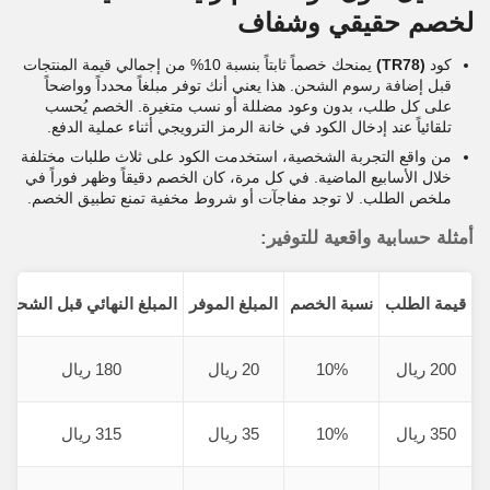
لخصم حقيقي وشفاف
كود
(TR78)
يمنحك خصماً ثابتاً بنسبة 10% من إجمالي قيمة المنتجات
قبل إضافة رسوم الشحن. هذا يعني أنك توفر مبلغاً محدداً وواضحاً
على كل طلب، بدون وعود مضللة أو نسب متغيرة. الخصم يُحسب
تلقائياً عند إدخال الكود في خانة الرمز الترويجي أثناء عملية الدفع.
من واقع التجربة الشخصية، استخدمت الكود على ثلاث طلبات مختلفة
خلال الأسابيع الماضية. في كل مرة، كان الخصم دقيقاً وظهر فوراً في
ملخص الطلب. لا توجد مفاجآت أو شروط مخفية تمنع تطبيق الخصم.
أمثلة حسابية واقعية للتوفير:
قيمة الطلب
نسبة الخصم
المبلغ الموفر
المبلغ النهائي قبل الشحن
200 ريال
10%
20 ريال
180 ريال
350 ريال
10%
35 ريال
315 ريال