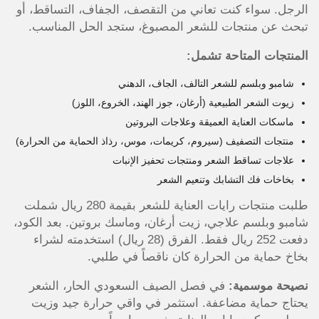
الرجل. سواء كنت تعاني من التقصف، الجفاف، التساقط، أو
تبحث عن منتجات للشعر المصبوغ، ستجد الحل المناسب.
المنتجات المتاحة تشمل:
شامبو وبلسم للشعر التالف، الجاف، الدهني
زيوت الشعر الطبيعية (أرغان، جوز الهند، الخروع، اللوز)
ماسكات العناية العميقة وعلاجات البروتين
منتجات التصفيف (سيروم، كريمات، موس، رذاذ الحماية من الحرارة)
علاجات تساقط الشعر ومنتجات تحفيز الإنبات
بخاخات فك التشابك وتنعيم الشعر
طلبت منتجات رايات العناية للشعر بقيمة 280 ريال شملت
شامبو وبلسم علاجي، زيت أرغان، وماسك بروتين. بعد الكود،
دفعت 252 ريال فقط. الفرق (28 ريال) استخدمته لشراء
بخاخ حماية من الحرارة كان ناقصاً في طلبي.
نصيحة موسمية:
في فصل الصيف السعودي الحار، الشعر
يحتاج حماية مضاعفة. استثمر في واقي حرارة جيد وزيت