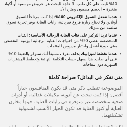
10% ثابت على كل طلب. لا حاجة للبحث عن عروض موسمية أو أكواد
متغيرة – الخصم مضمون ومتاح الآن.
عندما تفضل التسوق الإلكتروني 100%:
إذا كنت مرتاحاً للتسوق
أونلاين ولا تحتاج زيارة فروع فيزيائية، رايات العناية يوفر تجربة تسوق
سلسة من منزلك.
عندما تريد التركيز على فئات العناية الرجالية الأساسية:
الفئات
المتخصصة تغطي 90% من احتياجات العناية الرجالية اليومية. التخصص
يعني جودة أفضل واختيار مدروس للمنتجات.
عندما تخطط لميزانيتك بدقة:
تعرف مسبقاً أنك ستوفر بالضبط 10%
على أي طلب. هذا يسهل حساب التكلفة النهائية وتخطيط المشتريات
الشهرية دون مفاجآت.
متى تفكر في البدائل؟ صراحة كاملة
الموضوعية تتطلب ذكر متى قد يكون المنافسون خياراً
أفضل: إذا كنت تبحث عن أدوية، مكملات غذائية، أو أدوات
صحية متخصصة غير متوفرة في رايات العناية، حينها مخازن
العناية أو كنوز العناية قد تكون الخيار الأنسب لشمولية
تشكيلتهما.
لكن لاحتياجات العناية الرجالية اليومية؟ مع كود خصم رايات