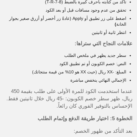
تأكد من كتابته بأحرف كبيرة بالضبط (T-R-7-8)
تحقق من عدم وجود مسافات قبل أو بعد الكود
اضغط على زر تطبيق أو Apply (عادةً زر أخضر أو أزرق صغير بجوار
الخانة
)
انتظر ثانية أو ثانيتين
علامات النجاح التي ستراها:
سطر جديد يظهر في ملخص الطلب
النص: خصم الكوبون أو تم تطبيق الكود
المبلغ: -XX ريال (حيث XX هو 10% من قيمة منتجاتك)
الإجمالي النهائي ينخفض مباشرة
عندما استخدمت الكود للمرة الأولى على طلب بقيمة 450
ريال، ظهر سطر خصم الكوبون: -45 ريال خلال ثانيتين فقط.
الإحساس بالتوفير الفوري كان رائعاً.
الخطوة 5: اختيار طريقة الدفع وإتمام الطلب
بعد التأكد من ظهور الخصم: