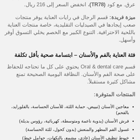
عرق. مع كود
(TR78)
، انخفض السعر إلى 216 ريال.
ميزة فريدة:
قسم الرجال في رايات العناية يوفر منتجات
صعب إيجادها في الصيدليات التقليدية، خاصة منتجات العناية
باللحية الاحترافية. التنوع الكبير مع الخصم يخلي التسوق أوفر
وأسهل.
فئة العناية بالفم والأسنان – ابتسامة صحية بأقل تكلفة
قسم Oral & dental care يحتوي على كل ما تحتاجه للحفاظ
على صحة الفم والأسنان. النظافة اليومية الصحيحة تمنع
مشاكل كثيرة مستقبلاً.
المنتجات المتوفرة:
معاجين الأسنان (تبييض، حماية اللثة، للأسنان الحساسة، بالفلورايد،
بالفحم)
فرش الأسنان (يدوية ناعمة ومتوسطة، كهربائية، رؤوس بديلة)
غسول الفم المطهر والمنعش (بدون كحول، للثة الحساسة)
خيوط تنظيف الأسنان (عادي، مشمع، بالنكهات، حوامل خيط)