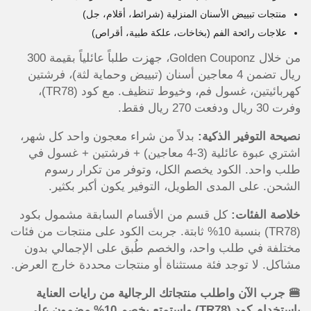
منتجات تبييض الأسنان المنزلية (شرائط، أقلام، جل)
علاجات رائحة الفم (بخاخات، علكة طبية، أقراص)
من خلال Golden Couponz، جهزت طلباً عائلياً بقيمة 300
ريال تضمن 4 معاجين أسنان (تبييض وحماية لثة)، فرشتين
كهربائيتين، غسول فم، وخيوط تنظيف. مع كود (TR78)،
وفرت 30 ريال ودفعت 270 ريال فقط.
نصيحة التوفير الذكية:
بدلاً من شراء معجون واحد كل شهر،
اشتري عبوة عائلية (3-4 معاجين) + فرشتين + غسول في
طلب واحد. الكود يخصم الكل، وتوفر من تكرار رسوم
الشحن. على المدى الطويل، التوفير يكون أكبر بكثير.
خلاصة الفئات:
كل قسم من الأقسام السابقة مشمول بكود
(TR78) بنسبة 10% ثابتة. جربت الكود على منتجات من فئات
مختلفة في طلب واحد، والخصم طُبق على الإجمالي بدون
مشاكل. لا توجد فئة مستثناة أو منتجات محددة خارج العرض.
🍔 جرب الآن واطلب منتجاتك الرجالية من رايات العناية
باستخدام كود (TR78) واستمتع بخصم 10% مضمون على