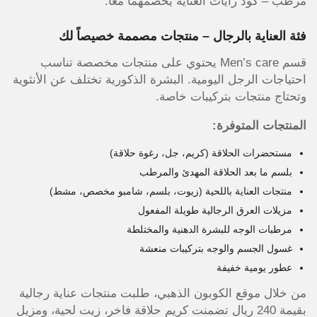
مرطب – كود رايات العناية يخصمهما معاً.
فئة العناية بالرجال – منتجات مصممة خصيصاً لك
قسم Men’s care يحتوي على منتجات مخصصة تناسب
احتياجات الرجل اليومية. البشرة الذكورية تختلف عن الأنثوية
وتحتاج منتجات بتركيبات خاصة.
المنتجات المتوفرة:
مستحضرات الحلاقة (كريم، جل، رغوة حلاقة)
بلسم ما بعد الحلاقة المهدئ والمرطب
منتجات العناية باللحية (زيوت، بلسم، شامبو مخصص، مشط)
مزيلات العرق الرجالية طويلة المفعول
مرطبات الوجه للبشرة الدهنية والمختلطة
غسول الجسم والوجه بتركيبات منعشة
عطور يومية خفيفة
من خلال موقع الكوبون الذهبي، طلبت منتجات عناية رجالية
بقيمة 240 ريال تضمنت كريم حلاقة فاخر، زيت لحية، ومزيل