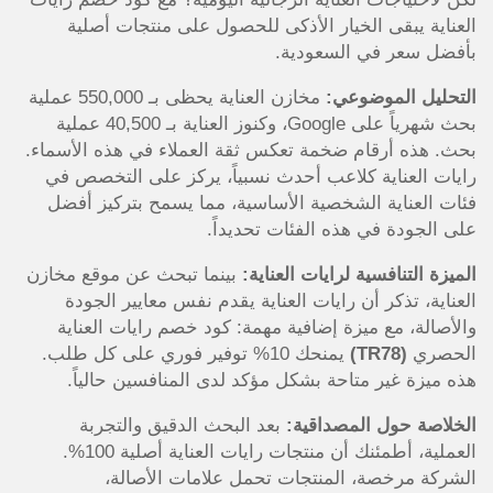
العناية يبقى الخيار الأذكى للحصول على منتجات أصلية
بأفضل سعر في السعودية.
التحليل الموضوعي:
مخازن العناية يحظى بـ 550,000 عملية
بحث شهرياً على Google، وكنوز العناية بـ 40,500 عملية
بحث. هذه أرقام ضخمة تعكس ثقة العملاء في هذه الأسماء.
رايات العناية كلاعب أحدث نسبياً، يركز على التخصص في
فئات العناية الشخصية الأساسية، مما يسمح بتركيز أفضل
على الجودة في هذه الفئات تحديداً.
الميزة التنافسية لرايات العناية:
بينما تبحث عن موقع مخازن
العناية، تذكر أن رايات العناية يقدم نفس معايير الجودة
والأصالة، مع ميزة إضافية مهمة: كود خصم رايات العناية
الحصري
(
TR78)
يمنحك 10% توفير فوري على كل طلب.
هذه ميزة غير متاحة بشكل مؤكد لدى المنافسين حالياً.
الخلاصة حول المصداقية:
بعد البحث الدقيق والتجربة
العملية، أطمئنك أن منتجات رايات العناية أصلية 100%.
الشركة مرخصة، المنتجات تحمل علامات الأصالة،